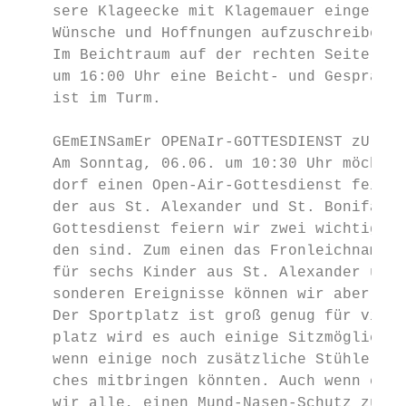
    sere Klageecke mit Klagemauer eingerich
    Wünsche und Hoffnungen aufzuschreiben b
    Im Beichtraum auf der rechten Seite wir
    um 16:00 Uhr eine Beicht- und Gesprächs
    ist im Turm.

    GEmEINSamEr OPENaIr-GOTTESDIENST zU FrO
    Am Sonntag, 06.06. um 10:30 Uhr möchten
    dorf einen Open-Air-Gottesdienst feiern
    der aus St. Alexander und St. Bonifatiu
    Gottesdienst feiern wir zwei wichtige F
    den sind. Zum einen das Fronleichnamsfe
    für sechs Kinder aus St. Alexander und 
    sonderen Ereignisse können wir aber nur
    Der Sportplatz ist groß genug für viele
    platz wird es auch einige Sitzmöglichke
    wenn einige noch zusätzliche Stühle, Pi
    ches mitbringen könnten. Auch wenn es e
    wir alle, einen Mund-Nasen-Schutz zu tr