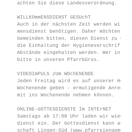
    achten Sie diese Landesverordnung.

    WILLKOmmENSDIENST GESUchT

    Auch in der nächsten Zeit werden wir fü
    mensdienst benötigen. Daher möchten wir
    Gemeinden bitten, diesen Dienst zu über
    die Einhaltung der Hygienevorschriften 
    Abstände eingehalten werden. Wer in die
    bitte in unseren Pfarrbüros.

    VIDEOImPULS zUm WOchENENDE

    Jeden Freitag wird es auf unserer Homep
    Wochenende geben - ermutigende Anregung
    mit ins Wochenende nehmen können.

    ONLINE-GOTTESDIENSTE Im INTErNET

    Samstags ab 17:00 Uhr laden wir wieder 
    dienst ein. Der Gottesdienst kann auf d
    schaft Lingen-Süd (www.pfarreiengemeins