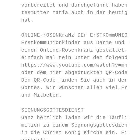
     vorbereitet und durchgeführt haben. Di
     tesmutter Maria auch in der heutigen Z
     hat.

     ONLINE-rOSENKraNz DEr ErSTKOmmUNIONKIN
     Erstkommunionkinder aus Darme und Bram
     einen Online-Rosenkranz gestaltet. Sch
     einfach mal rein unter dem folgenden L
     https://www.youtube.com/watch?v=mhuKHg
     oder dem hier abgedruckten QR-Code:

     Den QR-Code finden Sie auch in der Kir
     Gottes. Wir wünschen allen viel Freude
     und Mitbeten.

     SEGNUNGSGOTTESDIENST

     Ganz herzlich laden wir die Täuflinge 
     milien zu einem Segnungsgottesdienst a
     in die Christ König Kirche ein. Eine E