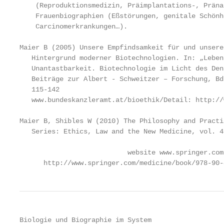
    (Reproduktionsmedizin, Präimplantations-, Präna
    Frauenbiographien (Eßstörungen, genitale Schönh
    Carcinomerkrankungen…).

Maier B (2005) Unsere Empfindsamkeit für und unsere
   Hintergrund moderner Biotechnologien. In: „Leben
   Unantastbarkeit. Biotechnologie im Licht des Den
   Beiträge zur Albert - Schweitzer – Forschung, Bd
   115-142

   www.bundeskanzleramt.at/bioethik/Detail: http://
Maier B, Shibles W (2010) The Philosophy and Practi
   Series: Ethics, Law and the New Medicine, vol. 4
                           website www.springer.com

      http://www.springer.com/medicine/book/978-90-
Biologie und Biographie im System
