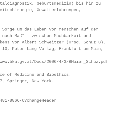
taldiagnostik, Geburtsmedizin) bis hin zu

eitschirurgie, Gewalterfahrungen,

 Sorge um das Leben von Menschen auf dem

 nach Maß“ - zwischen Machbarkeit und

kens von Albert Schweitzer (Hrsg. Schüz G).

 10, Peter Lang Verlag, Frankfurt am Main,

www.bka.gv.at/Docs/2006/4/3/BMaier_Schüz.pdf

ce of Medicine and Bioethics.

7, Springer, New York.

481-8866-6?changeHeader