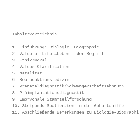
Inhaltsverzeichnis

1. Einführung: Biologie –Biographie

2. Value of Life …Leben – der Begriff

3. Ethik/Moral

4. Values Clarification

5. Natalität

6. Reproduktionsmedizin

7. Pränataldiagnostik/Schwangerschaftsabbruch

8. Präimplantationsdiagnostik

9. Embryonale Stammzellforschung

10. Steigende Sectioraten in der Geburtshilfe

11. Abschließende Bemerkungen zu Biologie-Biographi