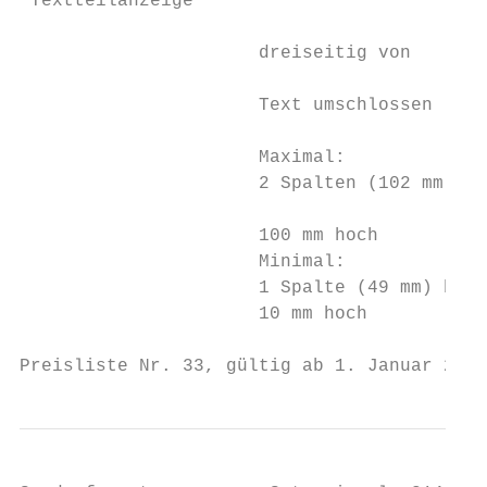
 Textteilanzeige                           
                      dreiseitig von       
                                           
                      Text umschlossen     
                                           
                      Maximal:             
                      2 Spalten (102 mm) br
                                           
                      100 mm hoch          
                      Minimal:             
                      1 Spalte (49 mm) brei
                      10 mm hoch           
Preisliste Nr. 33, gültig ab 1. Januar 2019