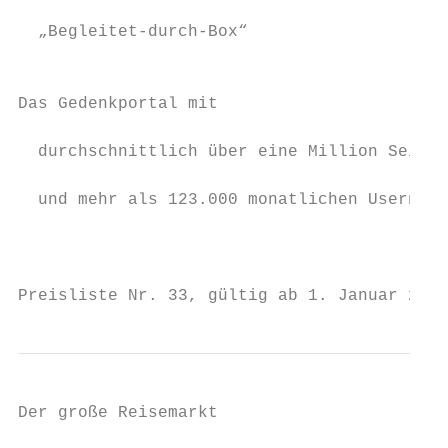
                                           
  „Begleitet-durch-Box“

                                           
                                           
Das Gedenkportal mit

                                           
  durchschnittlich über eine Million Seiten
                                           
  und mehr als 123.000 monatlichen Usern1  
                                           
                                           
Preisliste Nr. 33, gültig ab 1. Januar 2019
Der große Reisemarkt                                                                                                                                                                                                                                                                                                                                                                                                                                                                                                             