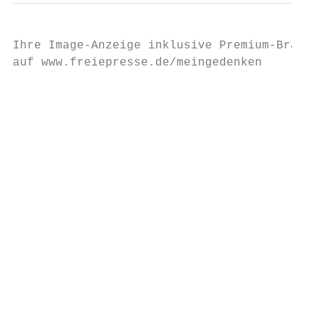
Ihre Image-Anzeige inklusive Premium-Branch
auf www.freiepresse.de/meingedenken

                                           
                                           
                                           
                                           
                                           
                                           
                                           
                                           
                                           
                                           
                                           
                                           
                                           
                                           