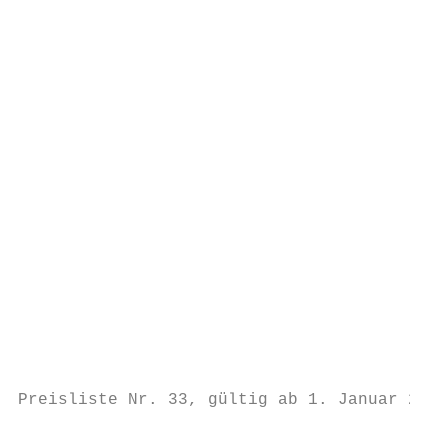
                                           
                                           
                                           
                                           
                                           
                                           
                                           
                                           
                                           
                                           
                                           
                                           
Preisliste Nr. 33, gültig ab 1. Januar 2019