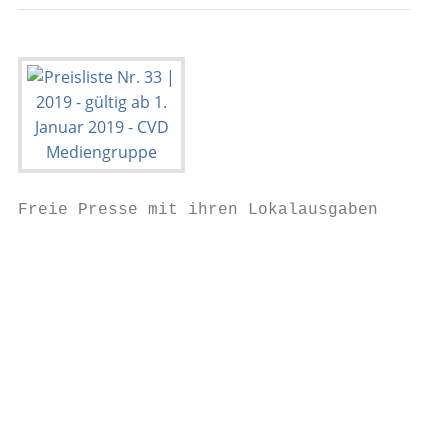
Freie Presse mit ihren Lokalausgaben       
                                           
                                           
                                           
                                           
                                           
                                           
                                           
                                           