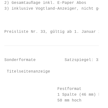
2) Gesamtauﬂage inkl. E-Paper Abos         
3) inklusive Vogtland-Anzeiger, nicht getre
                                           
                                           
Preisliste Nr. 33, gültig ab 1. Januar 2019
Sonderformate            Satzspiegel: 314 m
 Titelseitenanzeige                        
                                           
                      Festformat           
                      1 Spalte (46 mm) brei
                      50 mm hoch           
                                           