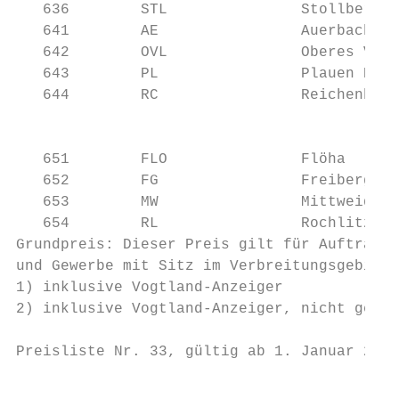
   636        STL               Stollberg  
   641        AE                Auerbach   
   642        OVL               Oberes Vogt
   643        PL                Plauen Plus
   644        RC                Reichenbach
                                           
   651        FLO               Flöha      
   652        FG                Freiberg   
   653        MW                Mittweida  
   654        RL                Rochlitz   
Grundpreis: Dieser Preis gilt für Aufträge 
und Gewerbe mit Sitz im Verbreitungsgebiet 
1) inklusive Vogtland-Anzeiger

2) inklusive Vogtland-Anzeiger, nicht getre
Preisliste Nr. 33, gültig ab 1. Januar 2019