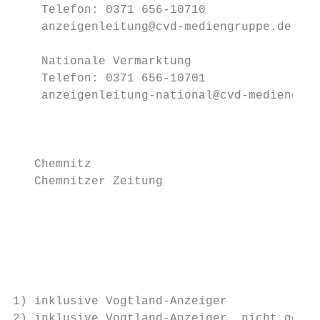
    Telefon: 0371 656-10710                
    anzeigenleitung@cvd-mediengruppe.de    
                                           
    Nationale Vermarktung                  
    Telefon: 0371 656-10701                
    anzeigenleitung-national@cvd-mediengrup
                                           
                                           
   Chemnitz                                
   Chemnitzer Zeitung                      
                                           
                                           
                                           
                                           
                                           
1) inklusive Vogtland-Anzeiger

2) inklusive Vogtland-Anzeiger, nicht getre