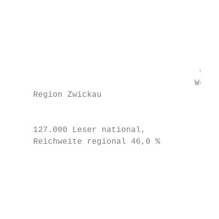
                                           
                                           
                                           
                                           
                                           
                                           
                                       622

                                      Werda
     Region Zwickau

                                           
                                        Wer
     127.000 Leser national,               
     Reichweite regional 46,0 %            
                                           
                                           
                                           
                                           