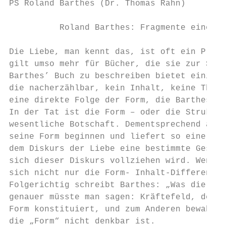
PS Roland Barthes (Dr. Thomas Rahn)

          Roland Barthes: Fragmente einer S
                                          D
Die Liebe, man kennt das, ist oft ein Probl
gilt umso mehr für Bücher, die sie zur Spra
Barthes’ Buch zu beschreiben bietet einige 
die nacherzählbar, kein Inhalt, keine These
eine direkte Folge der Form, die Barthes se
In der Tat ist die Form – oder die Struktur
wesentliche Botschaft. Dementsprechend äl s
seine Form beginnen und liefert so eine Art
dem Diskurs der Liebe eine bestimmte Gestal
sich dieser Diskurs vollziehen wird. Wenn a
sich nicht nur die Form- Inhalt-Differenz a
Folgerichtig schreibt Barthes: „Was die And
genauer müsste man sagen: Kräftefeld, denn 
Form konstituiert, und zum Anderen bewahrt 
die „Form“ nicht denkbar ist.
