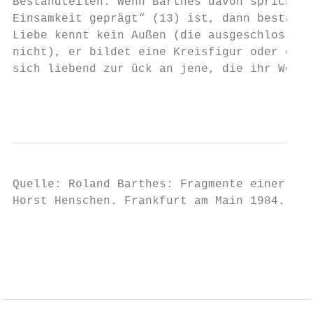
Bestandteilen. Wenn Barthes davon spricht, 
Einsamkeit geprägt“ (13) ist, dann bestätig
Liebe kennt kein Außen (die ausgeschlossene
nicht), er bildet eine Kreisfigur oder eine
sich liebend zur ück an jene, die ihr Worte
                                           
Quelle: Roland Barthes: Fragmente einer Spr
Horst Henschen. Frankfurt am Main 1984.

                                         6