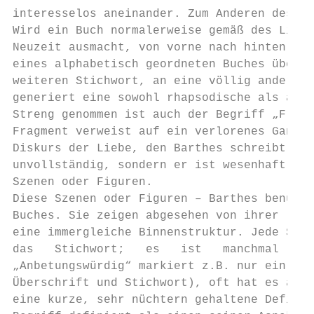
interesselos aneinander. Zum Anderen desavo
Wird ein Buch normalerweise gemäß des Linea
Neuzeit ausmacht, von vorne nach hinten, al
eines alphabetisch geordneten Buches überal
weiteren Stichwort, an eine völlig andere S
generiert eine sowohl rhapsodische als auch
Streng genommen ist auch der Begriff „Fragm
Fragment verweist auf ein verlorenes Ganzes
Diskurs der Liebe, den Barthes schreibt (un
unvollständig, sondern er ist wesenhaft ein
Szenen oder Figuren.

Diese Szenen oder Figuren – Barthes benutzt
Buches. Sie zeigen abgesehen von ihrer lose
eine immergleiche Binnenstruktur. Jede Szen
das   Stichwort;   es   ist   manchmal   id
„Anbetungswürdig“ markiert z.B. nur ein Aus
Überschrift und Stichwort), oft hat es aber
eine kurze, sehr nüchtern gehaltene Definit