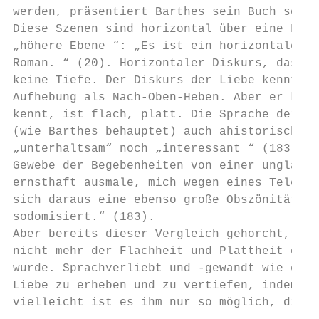
werden, präsentiert Barthes sein Buch selbs
Diese Szenen sind horizontal über eine Fläc
„höhere Ebene “: „Es ist ein horizontaler D
Roman. “ (20). Horizontaler Diskurs, das be
keine Tiefe. Der Diskurs der Liebe kennt ke
Aufhebung als Nach-Oben-Heben. Aber er kenn
kennt, ist flach, platt. Die Sprache der Li
(wie Barthes behauptet) auch ahistorische S
„unterhaltsam“ noch „interessant “ (183) is
Gewebe der Begebenheiten von einer unglaubl
ernsthaft ausmale, mich wegen eines Telepho
sich daraus eine ebenso große Obszönität, w
sodomisiert.“ (183).

Aber bereits dieser Vergleich gehorcht, wei
nicht mehr der Flachheit und Plattheit des 
wurde. Sprachverliebt und -gewandt wie er i
Liebe zu erheben und zu vertiefen, indem er
vielleicht ist es ihm nur so möglich, diese