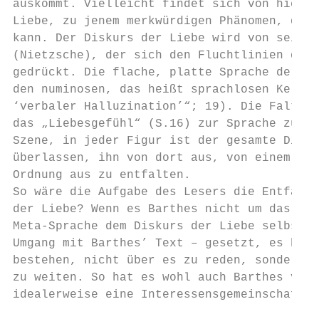
auskommt. Vielleicht findet sich von hier a
Liebe, zu jenem merkwürdigen Phänomen, dass
kann. Der Diskurs der Liebe wird von seiner
(Nietzsche), der sich den Fluchtlinien der 
gedrückt. Die flache, platte Sprache der Li
den numinosen, das heißt sprachlosen Kern d
‘verbaler Halluzination’“; 19). Die Faltung
das „Liebesgefühl“ (S.16) zur Sprache zu br
Szene, in jeder Figur ist der gesamte Disku
überlassen, ihn von dort aus, von einem bel
Ordnung aus zu entfalten.

So wäre die Aufgabe des Lesers die Entfaltu
der Liebe? Wenn es Barthes nicht um das Red
Meta-Sprache dem Diskurs der Liebe selbst z
Umgang mit Barthes’ Text – gesetzt, es hand
bestehen, nicht über es zu reden, sondern e
zu weiten. So hat es wohl auch Barthes vers
idealerweise eine Interessensgemeinschaft: 