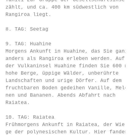
Tahiti zur Gruppe der Gesellschaftsinseln  
zählt, und ca. 400 km südwestlich von      
Rangiroa liegt.                            
                                           
8. TAG: Seetag                             
                                           
9. TAG: Huahine                            
Morgens Ankunft in Huahine, das Sie ganz   
anders als Rangiroa erleben werden. Auf    
der Vulkaninsel Huahine finden Sie 600 m   
hohe Berge, üppige Wälder, unberührte      
Landschaften und urige Dörfer. Auf dem     
fruchtbaren Boden gedeihen Vanille, Melo-  
nen und Bananen. Abends Abfahrt nach       
Raiatea.                                   
                                           
10. TAG: Raiatea                           
Frühmorgens Ankunft in Raiatea, der Wie-   
ge der polynesischen Kultur. Hier fanden   