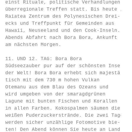
einst Rituale, politische Verhandlungen und
überregionale Treffen statt. Bis heute ist 
Raiatea Zentrum des Polynesischen Drei-    
ecks und Treffpunkt für Gemeinden aus      
Hawaii, Neuseeland und den Cook-Inseln.    
Abends Abfahrt nach Bora Bora, Ankunft     
am nächsten Morgen.                        
                                           
11. UND 12. TAG: Bora Bora                 
Südseezauber pur auf der schönsten Insel   
der Welt! Bora Bora erhebt sich majestä-   
tisch mit dem 730 m hohen Vulkan           
Otemanu aus dem Blau des Ozeans und        
wird umgeben von der smaragdgrünen         
Lagune mit bunten Fischen und Korallen     
in allen Farben. Kokospalmen säumen die

weißen Puderzuckerstrände. Die zwei Tage

werden sicher unzählige Fotomotive bie-

ten! Den Abend können Sie heute an Land
