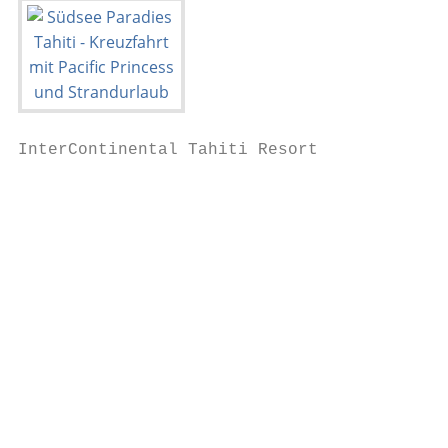
InterContinental Tahiti Resort             
                                           
                                           
                                           
                                           
                                           
                                           
                                           
                                           
                                           
                                           
                                           