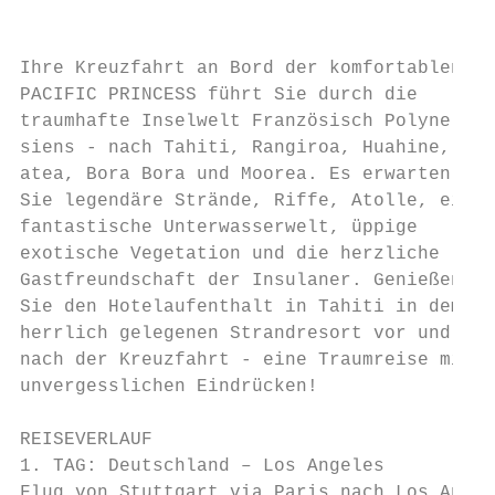
                                           
                                           
Ihre Kreuzfahrt an Bord der komfortablen   
PACIFIC PRINCESS führt Sie durch die       
traumhafte Inselwelt Französisch Polyne-   
siens - nach Tahiti, Rangiroa, Huahine, Rai
atea, Bora Bora und Moorea. Es erwarten    
Sie legendäre Strände, Riffe, Atolle, eine 
fantastische Unterwasserwelt, üppige       
exotische Vegetation und die herzliche     
Gastfreundschaft der Insulaner. Genießen   
Sie den Hotelaufenthalt in Tahiti in dem   
herrlich gelegenen Strandresort vor und    
nach der Kreuzfahrt - eine Traumreise mit  
unvergesslichen Eindrücken!                
                                           
REISEVERLAUF                               
1. TAG: Deutschland – Los Angeles          
Flug von Stuttgart via Paris nach Los An-  