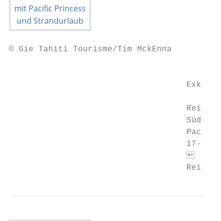
© Gie Tahiti Tourisme/Tim MckEnna

                                           
                                    Exklusi
                                    Reisele
                                    Südsee 
                                    Pacific
                                    17-tägi
                                          
                                    Reisete