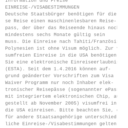
Information und Preise

EINREISE-/VISABESTIMMUNGEN                 
Deutsche Staatsbürger benötigen für die-   
se Reise einen maschinenlesbaren Reise-    
pass, der über das Reiseende hinaus noch   
mindestens sechs Monate gültig sein        
muss. Die Einreise nach Tahiti/Französisch 
Polynesien ist ohne Visum möglich. Zur vi- 
sumfreien Einreise in die USA benötigen    
Sie eine elektronische Einreiseerlaubnis   
(ESTA). Seit dem 1.4.2016 können auf-      
grund geänderter Vorschriften zum Visa

Waiver Programm nur noch Inhaber elek-     
tronischer Reisepässe (sogenannter ePass   
mit integriertem elektronischen Chip, aus- 
gestellt ab November 2005) visumfrei in    
die USA einreisen. Bitte beachten Sie, dass
für andere Staatsangehörige unterschied-   
liche Einreise-/Visabestimmungen gelten    