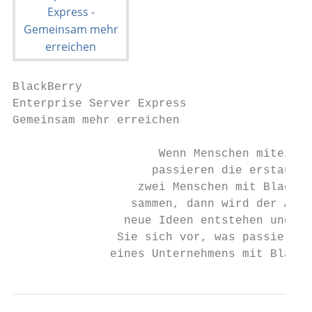
BlackBerry

Enterprise Server Express

Gemeinsam mehr erreichen

                     Wenn Menschen miteinan
                    passieren die erstaunli
                  zwei Menschen mit BlackBe
                 sammen, dann wird der Aust
                neue Ideen entstehen und al
               Sie sich vor, was passieren 
              eines Unternehmens mit BlackB