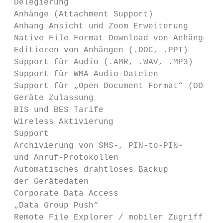
 Delegierung

 Anhänge (Attachment Support)

 Anhang Ansicht und Zoom Erweiterung       
 Native File Format Download von Anhängen  
 Editieren von Anhängen (.DOC, .PPT)       
 Support für Audio (.AMR, .WAV, .MP3)      
 Support für WMA Audio-Dateien             
 Support für „Open Document Format“ (ODF)  
 Geräte Zulassung

 BIS und BES Tarife                        
 Wireless Aktivierung                      
 Support

 Archivierung von SMS-, PIN-to-PIN-        
 und Anruf-Protokollen

 Automatisches drahtloses Backup           
 der Gerätedaten

 Corporate Data Access

 „Data Group Push“                         
 Remote File Explorer / mobiler Zugriff    