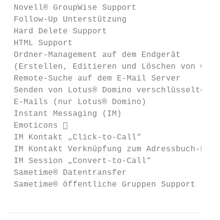
 Novell® GroupWise Support                 
 Follow-Up Unterstützung                   
 Hard Delete Support                       
 HTML Support                              
 Ordner-Management auf dem Endgerät        
 (Erstellen, Editieren und Löschen von Ordn
 Remote-Suche auf dem E-Mail Server        
 Senden von Lotus® Domino verschlüsselten  
 E-Mails (nur Lotus® Domino)

 Instant Messaging (IM)

 Emoticons                                
 IM Kontakt „Click-to-Call“                
 IM Kontakt Verknüpfung zum Adressbuch-Kont
 IM Session „Convert-to-Call“              
 Sametime® Datentransfer                   
 Sametime® öffentliche Gruppen Support     