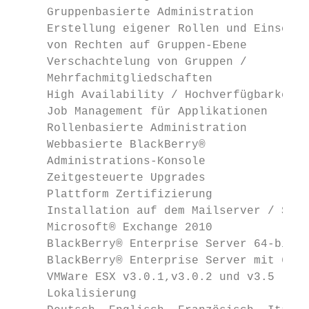
     Gruppenbasierte Administration        
     Erstellung eigener Rollen und Einschrä
     von Rechten auf Gruppen-Ebene

     Verschachtelung von Gruppen /         
     Mehrfachmitgliedschaften

     High Availability / Hochverfügbarkeit 
     Job Management für Applikationen      
     Rollenbasierte Administration         
     Webbasierte BlackBerry®               
     Administrations-Konsole

     Zeitgesteuerte Upgrades               
     Plattform Zertifizierung

     Installation auf dem Mailserver / SBS 
     Microsoft® Exchange 2010              
     BlackBerry® Enterprise Server 64-bit O
     BlackBerry® Enterprise Server mit 64-b
     VMWare ESX v3.0.1,v3.0.2 und v3.5     
     Lokalisierung
