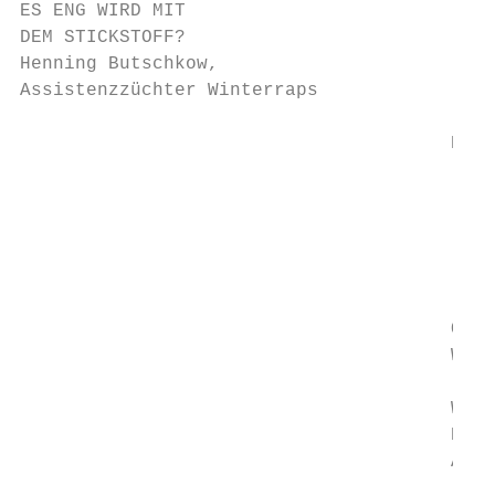
ES ENG WIRD MIT

DEM STICKSTOFF?

Henning Butschkow,

Assistenzzüchter Winterraps

                                       D

                                           
                                           
                                           
                                        die
                                        vor
                                        spr
                                       Quali
                                       Wint
                                        kan
                                       Wir 
                                       Henn
                                       Auswi
                                        auf