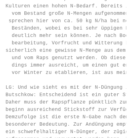
­Kulturen einen hohen N-Bedarf. Bereits im He
  vom Bestand große N-Mengen aufgenommen. W
 ­sprechen hier von ca. 50 kg N/ha bei norm
  Beständen, wobei es bei sehr üppigen Best
  deutlich mehr sein können. Je nach Bodena
  bearbeitung, Vorfrucht und Witterung kann
sicherlich eine gewisse N-Menge aus dem Bod
  und vom Raps genutzt werden. Ob diese dan
  dings immer ausreicht, um einen gut entwi
  vor Winter zu etablieren, ist aus meiner 
                                           
LG: Und wie sieht es mit der N-Düngung im F
Butschkow: Entscheidend ist ein guter Start
Daher muss der Rapspflanze pünktlich zum Ve
beginn ausreichend Stickstoff zur Verfügung
Demzufolge ist die erste N-Gabe nach dem Wi
besonderer Bedeutung. Zur Andüngung empfieh
ein schwefelhaltiger N-Dünger, der zügig vo