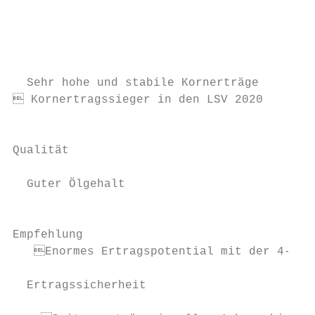
                                           
                                           
  Sehr hohe und stabile Kornerträge        
 Kornertragssieger in den LSV 2020        
                                           
Qualität                                   
                                           
  Guter Ölgehalt                           
                                           
Empfehlung                                 
   Enormes Ertragspotential mit der 4-fach
                                           
  ­Ertrags­sicherheit                      
                                           