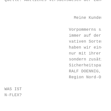
Quelle: Amtliches Versuchswesen der Länder,
                                           
                                           
                            Meine Kunden im 
                                           
                          Vorpommerns sind 
                          immer auf der Suc
                          vativen Sorten si
                          haben wir eine ab
                          nur mit ihrer Kor
                          sondern zusätzlic
                          Sicherheitspaket 
                          RALF DOENNIG, Ver
                          Region Nord-Ost/O
WAS IST

N-FLEX?

                                           