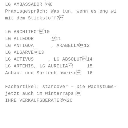
LG AMBASSADOR 6                           
Praxisgespräch: Was tun, wenn es eng wird  
mit dem Stickstoff?                       
                                           
LG ARCHITECT10

LG ALLEDOR      11

LG ANTIGUA      , ARABELLA12

LG ALGARVE13

LG ACTIVUS     , LG ABSOLUT14

LG ARTEMIS, LG AURELIA     15

Anbau- und Sortenhinweise  16

Fachartikel: starcover – Die Wachstums-Stim
jetzt auch im Winterraps!                 
IHRE VERKAUFSBERATER20

                                           