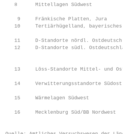
   8      Mittellagen Südwest              
                                           
    9     Fränkische Platten, Jura         
   10     Tertiärhügelland, bayerisches Gäu
                                           
   11     D-Standorte nördl. Ostdeutschland
   12     D-Standorte südl. Ostdeutschland 
                                           
                                           
   13     Löss-Standorte Mittel- und Ostdeu
                                           
   14     Verwitterungsstandorte Südost    
                                           
   15     Wärmelagen Südwest               
                                           
   16     Mecklenburg Süd/BB Nordwest      
                                           
                                           