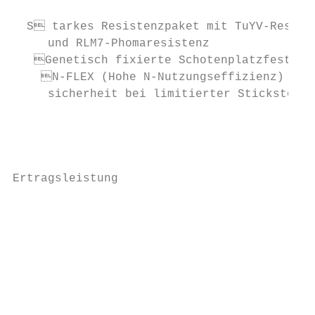
                                           
  S tarkes Resistenzpaket mit TuYV-Resiste
     und RLM7-Phomaresistenz               
   Genetisch fixierte Schotenplatzfestigke
    N-FLEX (Hohe N-Nutzungseffizienz) – Me
     sicherheit bei limitierter Stickstoff-
                                           
                                           
                                           
Ertragsleistung                            
                                           
                                           
                                           
                                           
                                           