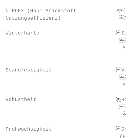
N-FLEX (Hohe Stickstoff-            S orgt
Nutzungseffizienz)                   Reduz
Winterhärte                         Schütz
                                     Ermög
                                      S or
                                       Sch
Standfestigkeit                     Verhin
                                     Erlei
                                      S ic
Robustheit                          Hohe V
                                     Hohe 
                                      Geri
Frohwüchsigkeit                     Optima
                                     ­(Höhe