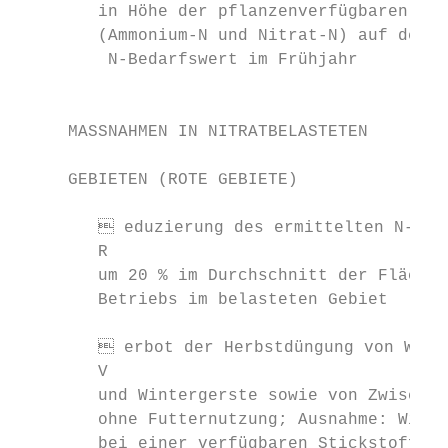
        in Höhe der pflanzenverfügbaren Men
        ­(Ammonium-N und Nitrat-N) auf deren

         ­N-Bedarfswert im Frühjahr        
                                           
                                           
     MASSNAHMEN IN NITRATBELASTETEN

                                           
     GEBIETEN (ROTE GEBIETE)

                                           
         eduzierung des ermittelten N-Düng
        R                                  
        um 20 % im Durchschnitt der Flächen
        ­Betriebs im belasteten Gebiet     
                                           
         erbot der Herbstdüngung von Winte
        V

        und Wintergerste sowie von Zwischen
        ohne Futternutzung; Ausnahme: Winte
        bei einer verfügbaren Stickstoffmen