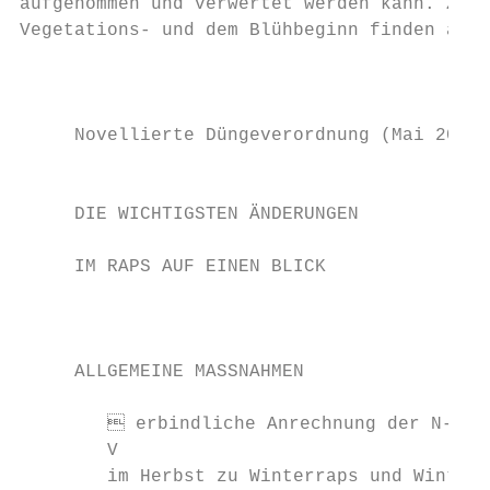
aufgenommen und verwertet werden kann. Zwis
Vegetations- und dem Blühbeginn finden auf 
                                           
                                           
                                           
     Novellierte Düngeverordnung (Mai 2020)

                                           
     DIE WICHTIGSTEN ÄNDERUNGEN            
                                           
     IM RAPS AUF EINEN BLICK               
                                           
                                           
                                           
     ALLGEMEINE MASSNAHMEN

                                           
         erbindliche Anrechnung der N-Düng
        V                                  
        im Herbst zu Winterraps und Winterg