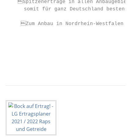
    Spitzenerträge in allen Anbaugebieten 
      somit für ganz Deutschland bestens ge
                                           
     Zum Anbau in Nordrhein-Westfalen offi
                                           
                                           
                                           
                                           