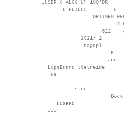
            UNSER G ALOG UM 180°DR

                   ETREIDES         E

                             ORTIMEN HEN UN
                                     T ENTD
                                022    ag! 
                         2021/ 2

                          ragspl

                                   Ertr auf

                                  aner

              LGpsEunrd tGetreide

               Ra

                       s.de

                                   Bock

                 LGseed

              www.

                                           