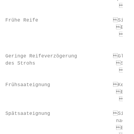
                                      Geri
Frühe Reife                         Sicher
                                     Entze
                                      Komp
                                           
Geringe Reifeverzögerung            Gleich
des Strohs                           Siche
                                      Gute
Frühsaateignung                     Keine 
                                     Entze
                                      Verr
Spätsaateignung                     Sicher
                                     nach ­
                                     Entze