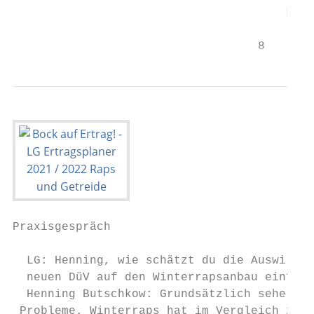
                                       ­Lösu
                                   8
Praxisgespräch

  LG: Henning, wie schätzt du die Auswirkun
  neuen DüV auf den Winterrapsanbau ein?   
  Henning Butschkow: Grundsätzlich sehe ich
 Probleme. Winterraps hat im Vergleich zu v