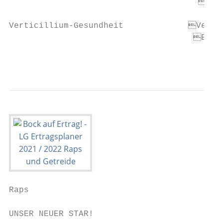
                                      Spät
Verticillium-Gesundheit             Verrin
                                     Ermög
                                           
Raps

UNSER NEUER STAR!
