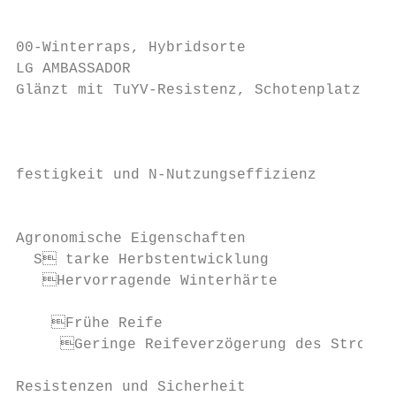
                                           
00-Winterraps, Hybridsorte                 
LG AMBASSADOR

Glänzt mit TuYV-Resistenz, Schotenplatz-

                                           
                                           
festigkeit und N-Nutzungseffizienz         
                                           
Agronomische Eigenschaften

  S tarke Herbstentwicklung               
   Hervorragende Winterhärte              
    Frühe Reife

     Geringe Reifeverzögerung des Strohs

                                           
Resistenzen und Sicherheit                 