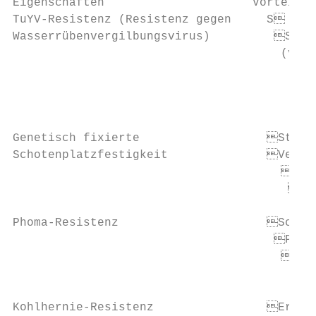
Eigenschaften                     Vorteile 
TuYV-Resistenz (Resistenz gegen     S chüt
Wasserrübenvergilbungsvirus)         Schüt
                                      (verm
                                            
                                           
                                           
Genetisch fixierte                  Steige
­Schotenplatzfestigkeit              Verbr
                                      Deut
                                       Ver
Phoma-Resistenz                     Schütz
                                     Pflan
                                      Sich
                                           
Kohlhernie-Resistenz                Ermögl