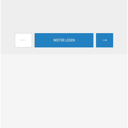
←
→
WEITER LESEN