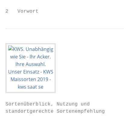
2   Vorwort                                
Sortenüberblick, Nutzung und                                                                                                              Sortenwahl für                                                                                                                                        KWS Maissorten 2018/2019
standortgerechte Sortenempfehlung                                                                                                         die Biogasnutzung                                                                                                                                     Maissorten            Reifezahl
                                                                                                                                                                                                                                                                                                                      Silo-
                                                                                                                                                                                                                                                                                                                                           empfohlene Nutzung
                                                                               