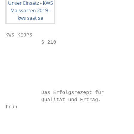
KWS KEOPS

            S 210

                                           
                                           
                                           
                                           
            Das Erfolgsrezept für          
            Qualität und Ertrag.           
früh

                                           