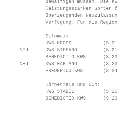
              bewältigen müssen. Die KWS al
              leistungsstarken Sorten für I
              überzeugenden Neuzulassungen 
              Verfügung. Für die Region Mec
              Silomais:                    
              KWS KEOPS           (S 210)  
     NEU      KWS STEFANO         (S 210 / 
              BENEDICTIO KWS      (S 230 / 
     NEU      KWS FABIANO         (S 230 / 
              FREDERICO KWS       (S 240)  
                                           
              Körnermais und CCM:

              KWS STABIL          (S 200 / 
              BENEDICTIO KWS      (S 230 / 
                                           
                                           
                                           