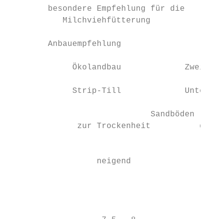
        besondere Empfehlung für die      
           Milchviehfütterung

                                           
        Anbauempfehlung                    
             Ökolandbau             Zweitfr
             Strip-Till             Untersa
                                           
                             Sandböden     
              zur Trockenheit          gute
                                           
                  neigend               ver
                                           
                                           
                                           