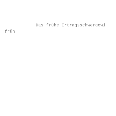
                                           
                                           
                                           
            Das frühe Ertragsschwergewicht.
früh

                                           
                                           
                                           
                                           
                                           
                                           
                                           
                                           
                                           