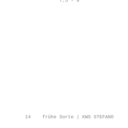
                   7,5 - 8                 
                                           
                                         Em
                                           
                                           
                                           
                                           
                                           
                                           
                                           
                                           
                                           
       14    frühe Sorte | KWS STEFANO     