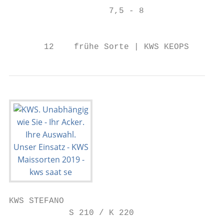
                    7,5 - 8                
                                          E
       12    frühe Sorte | KWS KEOPS       
KWS STEFANO

            S 210 / K 220
