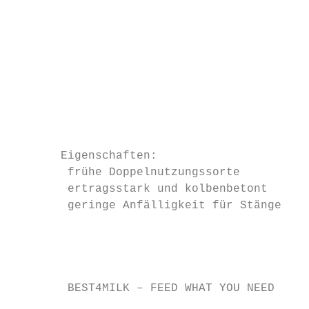
                                           
                                           
                                           
                                           
                                           
                                           
       Eigenschaften:                      
        frühe Doppelnutzungssorte        
        ertragsstark und kolbenbetont     
        geringe Anfälligkeit für Stängelf
                                           
                                           
        BEST4MILK – FEED WHAT YOU NEED
