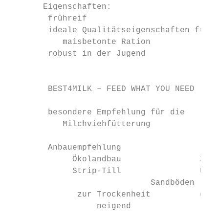
       Eigenschaften:                      
        frühreif                         
        ideale Qualitätseigenschaften für
           maisbetonte Ration              
        robust in der Jugend               
                                           
        BEST4MILK – FEED WHAT YOU NEED

        besondere Empfehlung für die      
           Milchviehfütterung

        Anbauempfehlung                    
             Ökolandbau                Zwei
             Strip-Till                Unte
                             Sandböden     
              zur Trockenheit          gute
                  neigend               ver