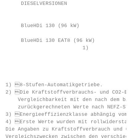
     DIESELVERSIONEN                       
                                           
     BlueHDi 130 (96 kW)                   
     BlueHDi 130 EAT8 (96 kW)

                         1)                
                                           
                                           
                                           
1) 8-Stufen-Automatikgetriebe.

2) Die Kraftstoffverbrauchs- und CO2-Emiss
    Vergleichbarkeit mit den nach dem bishe
    zurückgerechneten Werte nach NEFZ-Stand
3) Energieeffizienzklasse abhängig vom Lee
4) Erste Werte wurden mit rollwiderstandso
Die Angaben zu Kraftstoffverbrauch und CO2-
­Vergleichszwecken zwischen den verschiedene