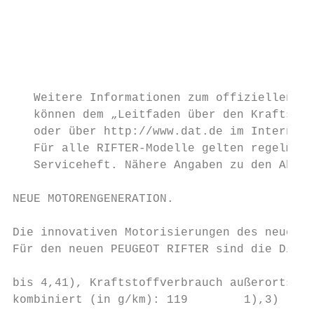
                                           
                                           
                                           
   Weitere Informationen zum offiziellen Kr
   können dem „Leitfaden über den Kraftstof
   oder über http://www.dat.de im Internet 
   Für alle RIFTER-Modelle gelten regelmäßi
   Serviceheft. Nähere Angaben zu den Abgas
NEUE MOTORENGENERATION.                    
Die innovativen Motorisierungen des neuen P
Für den neuen PEUGEOT RIFTER sind die Diese
                                           
bis 4,41), Kraftstoffverbrauch außerorts (l
kombiniert (in g/km): 119        1),3)
