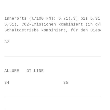
                                         bi
                                           
innerorts (l/100 km): 6,71),3) bis 6,31), K
5,51), CO2-Emissionen kombiniert (in g/km):
Schaltgetriebe kombiniert, für den Dieselmo
32                                         
ALLURE   GT LINE

34                      35