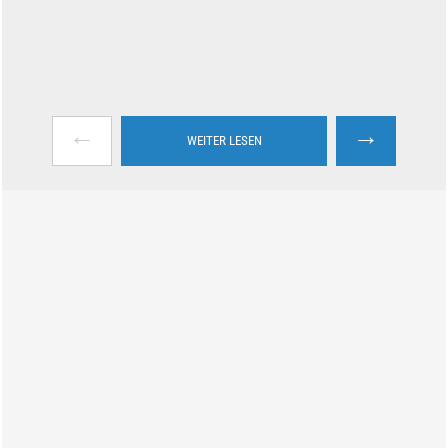
←
→
WEITER LESEN