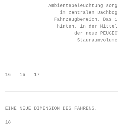
               Ambientebeleuchtung sorgt fü
                   im zentralen Dachbogen, 
                 Fahrzeugbereich. Das ist n
                  hinten, in der Mittelkons
                        der neue PEUGEOT RI
                         Stauraumvolumen**.
                                           
                                           
                                           
16   16   17                               
EINE NEUE DIMENSION DES FAHRENS.

18                                      19