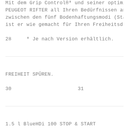
Mit dem Grip Control®* und seiner optimiert
PEUGEOT RIFTER all Ihren Bedürfnissen an. W
zwischen den fünf Bodenhaftungsmodi (Standa
ist er wie gemacht für Ihren Freiheitsdrang
28     * Je nach Version erhältlich.       
FREIHEIT SPÜREN.

30                      31
1.5 l BlueHDi 100 STOP & START

                                           