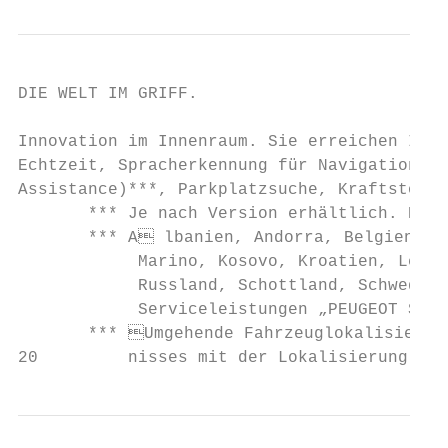
DIE WELT IM GRIFF.                         
Innovation im Innenraum. Sie erreichen Ihr 
Echtzeit, Spracherkennung für Navigation, T
Assistance)***, Parkplatzsuche, Kraftstoffp
       *** Je nach Version erhältlich. Die 
       *** A lbanien, Andorra, Belgien, B
            Marino, Kosovo, Kroatien, Lettl
            Russland, Schottland, Schweden,
            Serviceleistungen „PEUGEOT Serv
       *** Umgehende Fahrzeuglokalisierung
20         nisses mit der Lokalisierung bei