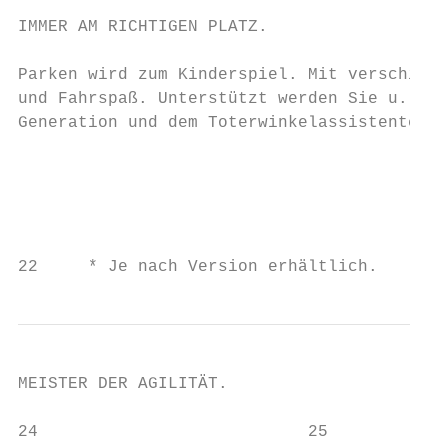
IMMER AM RICHTIGEN PLATZ.                  
Parken wird zum Kinderspiel. Mit verschiede
und Fahrspaß. Unterstützt werden Sie u. a. 
Generation und dem Toterwinkelassistenten*:
                                           
                                           
                                           
                                           
22     * Je nach Version erhältlich.       
MEISTER DER AGILITÄT.

24                           25