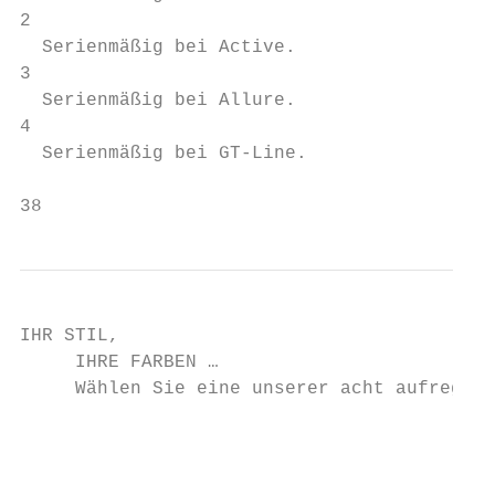
2

  Serienmäßig bei Active.

3

  Serienmäßig bei Allure.

4

  Serienmäßig bei GT-Line.

                                           
38                                         
IHR STIL,

     IHRE FARBEN …

     Wählen Sie eine unserer acht aufregend
                                           