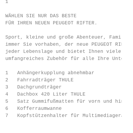
1

WÄHLEN SIE NUR DAS BESTE

FÜR IHREN NEUEN PEUGEOT RIFTER.

                                           
Sport, kleine und große Abenteuer, Familien
immer Sie vorhaben, der neue PEUGEOT RIFTER
jeder Lebenslage und bietet Ihnen viele Aus
umfangreiches Zubehör für alle Ihre Unterne
1   Anhängerkupplung abnehmbar

2   Fahrradträger THULE

3   Dachgrundträger

4   Dachbox 420 Liter THULE

5   Satz Gummifußmatten für vorn und hinten

6   Kofferraumwanne

7   Kopfstützenhalter für Multimediageräte 
                                           