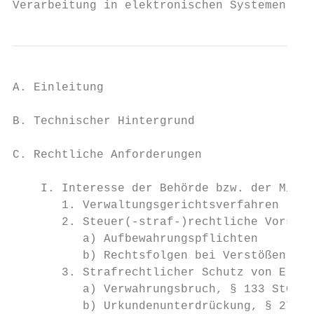
Verarbeitung in elektronischen Systemen.
A. Einleitung                              
B. Technischer Hintergrund                 
C. Rechtliche Anforderungen                
    I. Interesse der Behörde bzw. der Mitar
       1. Verwaltungsgerichtsverfahren     
       2. Steuer(-straf-)rechtliche Vorschr
          a) Aufbewahrungspflichten        
          b) Rechtsfolgen bei Verstößen    
       3. Strafrechtlicher Schutz von E-Mai
          a) Verwahrungsbruch, § 133 StGB  
          b) Urkundenunterdrückung, § 274 I