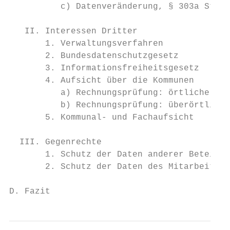
          c) Datenveränderung, § 303a StGB 
   II. Interessen Dritter                  
       1. Verwaltungsverfahren             
       2. Bundesdatenschutzgesetz          
       3. Informationsfreiheitsgesetz      
       4. Aufsicht über die Kommunen       
          a) Rechnungsprüfung: örtliche Prü
          b) Rechnungsprüfung: überörtliche
       5. Kommunal- und Fachaufsicht       
  III. Gegenrechte                         
       1. Schutz der Daten anderer Beteilig
       2. Schutz der Daten des Mitarbeiters
D. Fazit                                   