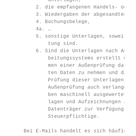
              unterlagen,

          2. die empfangenen Handels- oder 
          3. Wiedergaben der abgesandten Ha
          4. Buchungsbelege,

          4a. …

          5. sonstige Unterlagen, soweit si
              tung sind.

          6. Sind die Unterlagen nach Absat
              beitungssystems erstellt word
              men einer Außenprüfung das Re
              ten Daten zu nehmen und das D
              Prüfung dieser Unterlagen zu 
              Außenprüfung auch verlangen, 
              ben maschinell ausgewertet od
              lagen und Aufzeichnungen auf 
              Datenträger zur Verfügung ges
              Steuerpflichtige.

      Bei E-Mails handelt es sich häufig um