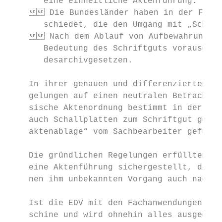
       eine einheitliche Aktenführung.

     Die Bundesländer haben in der Form 
       schiedet, die den Umgang mit „Schrif
     Nach dem Ablauf von Aufbewahrungsfr
       Bedeutung des Schriftguts vorausgese
       desarchivgesetzen.

    In ihrer genauen und differenzierten Fo
    gelungen auf einen neutralen Betrachter
    sische Aktenordnung bestimmt in der alt
    auch Schallplatten zum Schriftgut gehör
    aktenablage“ vom Sachbearbeiter geführt
    Die gründlichen Regelungen erfüllten ja
    eine Aktenführung sichergestellt, die e
    nen ihm unbekannten Vorgang auch nach J
    Ist die EDV mit den Fachanwendungen led
    schine und wird ohnehin alles ausgedruc