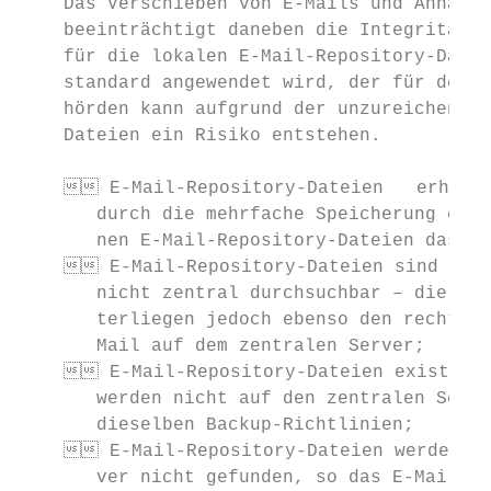
    Das Verschieben von E-Mails und Anhänge
    beeinträchtigt daneben die Integrität d
    für die lokalen E-Mail-Repository-Datei
    standard angewendet wird, der für den z
    hörden kann aufgrund der unzureichenden
    ­Dateien ein Risiko entstehen.

     E-Mail-Repository-Dateien   erhöhen
       durch die mehrfache Speicherung ein 
       nen E-Mail-Repository-Dateien das Si
     E-Mail-Repository-Dateien sind über
       nicht zentral durchsuchbar – die in 
       terliegen jedoch ebenso den rechtlic
       Mail auf dem zentralen Server;

     E-Mail-Repository-Dateien existiere
       werden nicht auf den zentralen Serve
       dieselben Backup-Richtlinien;

     E-Mail-Repository-Dateien werden be
       ver nicht gefunden, so das E-Mails u