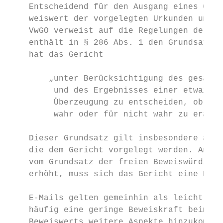
    Entscheidend für den Ausgang eines Geri
    weiswert der vorgelegten Urkunden und e
    VwGO verweist auf die Regelungen der Zi
    enthält in § 286 Abs. 1 den Grundsatz d
    hat das Gericht

        „unter Berücksichtigung des gesamte
         und des Ergebnisses einer etwaigen
         Überzeugung zu entscheiden, ob ein
         wahr oder für nicht wahr zu eracht
    Dieser Grundsatz gilt insbesondere auch
    die dem Gericht vorgelegt werden. Ander
    vom Grundsatz der freien Beweiswürdigun
    erhöht, muss sich das Gericht eine Mein
    E-Mails gelten gemeinhin als leicht man
    häufig eine geringe Beweiskraft beimess
    Beweiswerts weitere Aspekte hinzukommen