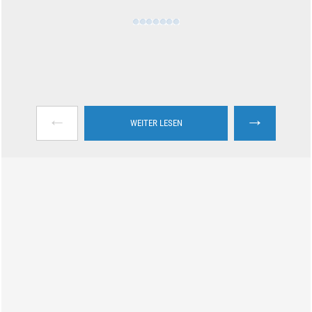
←
→
WEITER LESEN