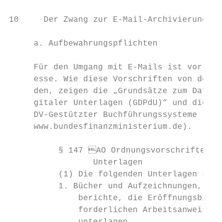
10     Der Zwang zur E-Mail-Archivierung

     a. Aufbewahrungspflichten

     Für den Umgang mit E-Mails ist vor all
     esse. Wie diese Vorschriften von den F
     den, zeigen die „Grundsätze zum Datenz
     gitaler Unterlagen (GDPdU)“ und die „G
     DV-Gestützter Buchführungssysteme (GoB
     www.bundesfinanzministerium.de).

          § 147 AO Ordnungsvorschriften fü
                 Unterlagen

          (1) Die folgenden Unterlagen sind
          1. Bücher und Aufzeichnungen, Inv
              berichte, die Eröffnungsbilan
              forderlichen Arbeitsanweisung