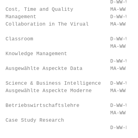
                                  D-WW-WINF
Cost, Time and Quality            MA-WW-BWL
Management                        D-WW-WIWI
Collaboration in The Virual       MA-WW-WIN
                                           
Classroom                         D-WW-WINF
                                  MA-WW-WIN
Knowledge Management                       
                                  D-WW-WINF
Ausgewählte Aspeckte Data         MA-WW-WIN
                                           
Science & Business Intelligence   D-WW-WINF
Ausgewählte Aspeckte Moderne      MA-WW-WIN
                                           
Betriebswirtschaftslehre          D-WW-WINF
                                  MA-WW-MG

Case Study Research                        
                                  D-WW-MG
