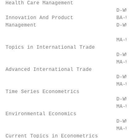
Health Care Management                     
                                    D-WW-WI
Innovation And Product              BA-WW-B
Management                          D-WW-WI
                                           
                                    MA-WW-V
Topics in International Trade              
                                    D-WW-WI
                                    MA-WW-V
Advanced International Trade               
                                    D-WW-WI
                                    MA-WW-E
Time Series Econometrics                   
                                    D-WW-ER
                                    MA-WW-V
Environmental Economics                    
                                    D-WW-WI
                                    MA-WW-E
Current Topics in Econometrics             