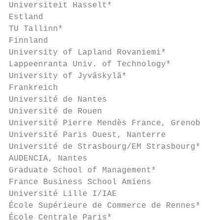
Universiteit Hasselt*                      
Estland                                    
TU Tallinn*                                
Finnland                                   
University of Lapland Rovaniemi*           
Lappeenranta Univ. of Technology*          
University of Jyväskylä*                   
Frankreich                                 
Université de Nantes                       
Université de Rouen                        
Université Pierre Mendès France, Grenoble  
Université Paris Ouest, Nanterre           
Université de Strasbourg/EM Strasbourg*    
AUDENCIA, Nantes                           
Graduate School of Management*             
France Business School Amiens              
Université Lille I/IAE                     
École Supérieure de Commerce de Rennes*    
École Centrale Paris*                      