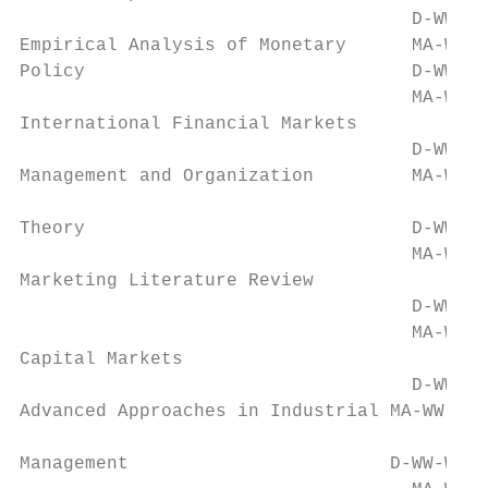
                                    D-WW-ER
Empirical Analysis of Monetary      MA-WW-V
Policy                              D-WW-WI
                                    MA-WW-V
International Financial Markets

                                    D-WW-WI
Management and Organization         MA-WW-B
                                           
Theory                              D-WW-WI
                                    MA-WW-B
Marketing Literature Review                
                                    D-WW-WI
                                    MA-WW-B
Capital Markets

                                    D-WW-WI
Advanced Approaches in Industrial MA-WW-BWL
                                           
Management                        D-WW-WIWI