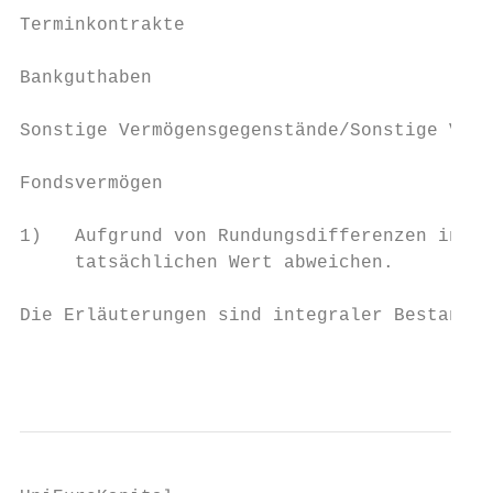
Terminkontrakte                            
Bankguthaben                               
Sonstige Vermögensgegenstände/Sonstige Verb
Fondsvermögen                              
1)   Aufgrund von Rundungsdifferenzen in de
     tatsächlichen Wert abweichen.

Die Erläuterungen sind integraler Bestandte
                                           