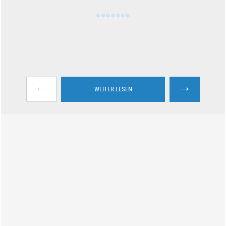
←
→
WEITER LESEN