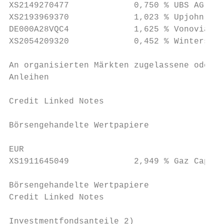
XS2149270477             0,750 % UBS AG [Lo
XS2193969370             1,023 % Upjohn Fin
DE000A28VQC4             1,625 % Vonovia Fi
XS2054209320             0,452 % Wintershal
                                           
An organisierten Märkten zugelassene oder i
Anleihen                                   
Credit Linked Notes

Börsengehandelte Wertpapiere

EUR

XS1911645049             2,949 % Gaz Capita
                                           
Börsengehandelte Wertpapiere               
Credit Linked Notes                        
Investmentfondsanteile 2)
