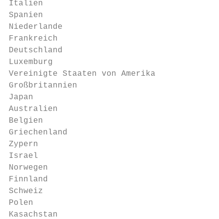
Italien                                    
Spanien                                    
Niederlande                                
Frankreich                                 
Deutschland                                
Luxemburg                                  
Vereinigte Staaten von Amerika             
Großbritannien                             
Japan                                      
Australien                                 
Belgien                                    
Griechenland                               
Zypern                                     
Israel                                     
Norwegen                                   
Finnland                                   
Schweiz                                    
Polen                                      
Kasachstan                                 