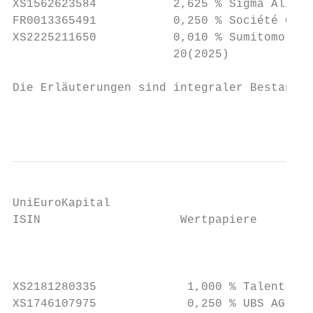
UniEuroKapital

ISIN                    Wertpapiere        
                                           
                                           
                                           
XS2181280335             1,000 % Talent Yie
XS1746107975             0,250 % UBS AG [Lo