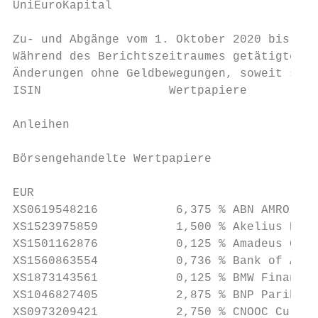
UniEuroKapital

Zu- und Abgänge vom 1. Oktober 2020 bis 31.
Während des Berichtszeitraumes getätigte Kä
Änderungen ohne Geldbewegungen, soweit sie 
ISIN                  Wertpapiere          
Anleihen

Börsengehandelte Wertpapiere

EUR

XS0619548216           6,375 % ABN AMRO Ban
XS1523975859           1,500 % Akelius Resi
XS1501162876           0,125 % Amadeus Capi
XS1560863554           0,736 % Bank of Amer
XS1873143561           0,125 % BMW Finance 
XS1046827405           2,875 % BNP Paribas 
XS0973209421           2,750 % CNOOC Curtis