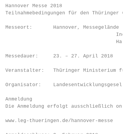
Hannover Messe 2018

Teilnahmebedingungen für den Thüringer Geme
Messeort:       Hannover, Messegelände

			             Industrial Supply

			             Halle 4

Messedauer:     23. – 27. April 2018

Veranstalter:   Thüringer Ministerium für W
Organisator:    Landesentwicklungsgesellsch
Anmeldung

Die Anmeldung erfolgt ausschließlich online
www.leg-thueringen.de/hannover-messe
