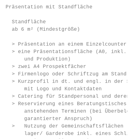
Präsentation mit Standfläche

  Standfläche                              
  ab 6 m² (Mindestgröße)                   
  > Präsentation an einem Einzelcounter mit
  > eine Präsentationsfläche (A0, inkl. Ges
      und Produktion)                      
  > zwei A4 Prospektfächer                 
  > Firmenlogo oder Schriftzug am Stand    
  > Kurzprofil in dt. und engl. in der Stan
      mit Logo und Kontaktdaten            
  > Catering für Standpersonal und deren Gä
  > Reservierung eines Beratungstisches bei
      anstehenden Terminen (bei Überbelegun
      garantierter Anspruch)               
  >   Nutzung der Gemeinschaftsflächen (Prospekt-		            Platzverhältnis von Stand- und
      lager/ Garderobe inkl. eines Schließf