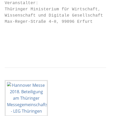
Veranstalter:                              
Thüringer Ministerium für Wirtschaft,      
Wissenschaft und Digitale Gesellschaft     
Max-Reger-Straße 4–8, 99096 Erfurt

                                           
                                           
                                           
                                           
                                           