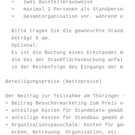
  >   zwei Ausstellerausweise              
  >   maximal 2 Personen als Standpersonal 
  >   Gesamtorganisation vor, während und n
                                           
  Bitte tragen Sie die gewünschte Standgröß
  beträgt 6 qm.

  Optional:

  Es ist die Buchung eines Eckstandes mögli
  die bei der Standflächenbuchung anfallen.
  in der Reihenfolge des Eingangs der Anmel
Beteiligungspreise (Nettopreise)

Der Beitrag zur Teilnahme am Thüringer Geme
> Beitrag Besuchermarketing zum Preis von 3
> anteilige Kosten für Standmiete gemäß den
> anteilige Kosten für Standbau gemäß den a
> Organisationspauschale: Kosten für gemein
  ecken, Betreuung, Organisation, etc. zum 