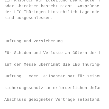
Ein Anspruch auf Zuteilung beantragter Plät
oder Charakter besteht nicht. Ansprüche geg
der LEG Thüringen hinsichtlich Lage oder Ch
sind ausgeschlossen.                       
                                           
                                           
                                            
Haftung und Versicherung

                                           
Für Schäden und Verluste an Gütern der Mita
                                           
auf der Messe übernimmt die LEG Thüringen k
                                           
Haftung. Jeder Teilnehmer hat für seinen Be
                                           
sicherungsschutz im erforderlichen Umfang d
                                           
Abschluss geeigneter Verträge selbständig s
                                           