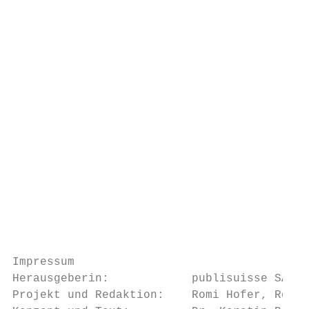
                                           
                                           
                                           
                                           
                                           
                                           
                                           
                                           
                                           
                                           
                                           
                                           
                                           
                                           
                                           
Impressum                                  
Herausgeberin:            publisuisse SA, B
Projekt und Redaktion:    Romi Hofer, Rolan