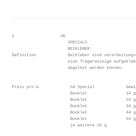
                                                   
2                   AD

                       SPECIALS

                       BEIKLEBER                   
Definition             Beikleber sind verarbeitungs
                       eine Trägeranzeige aufgekleb
                       abgelöst werden können.     
                                                   
Preis pro ‰             Ad Special             Gewi
                        Booklet                14 g
                        Booklet                24 g
                        Booklet                34 g
                        Booklet                44 g
                        Booklet                54 g
                        je weitere 10 g            