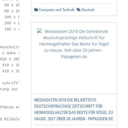
  68 x 260                                               
Computer und Technik
Deutsch
  68 x 260                                              
  205 x 85                                               
  205 x 85                                              
  180 x 30                                              
Anschnitt                                                
x Höhe in mm)

410 x 260                                                
 410 x 260                                               
 410 x 260                                               
 schriftlicher Buchungsauftrag vorliegt. Weiterhin behal
rung zur Buchung freizugeben, sollte der Auftrag des rese
MEDIADATEN 2018 DIE BELIEBTESTE
DEUTSCHSPRACHIGE ZEITSCHRIFT FÜR
thansa exclusive ist

HEIMVOGELHALTER DAS BESTE FÜR VÖGEL ZU
HAUSE. SEIT ÜBER 20 JAHREN - PAPAGEIEN.DE
d Bildelemente mindestens 5 mm vom Beschnitt platzieren.
