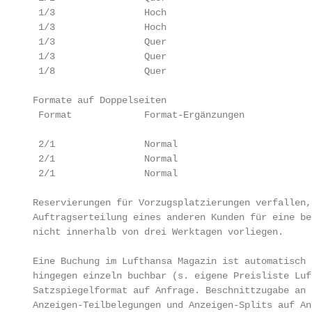
  1/3                Hoch                          
  1/3                Hoch                          
  1/3                Quer                          
  1/3                Quer                          
  1/8                Quer                          
 Formate auf Doppelseiten

  Format             Format-Ergänzungen            
                                                   
  2/1                Normal                        
  2/1                Normal                        
  2/1                Normal                        
 Reservierungen für Vorzugsplatzierungen verfallen,
 Auftragserteilung eines anderen Kunden für eine be
 nicht innerhalb von drei Werktagen vorliegen.

 Eine Buchung im Lufthansa Magazin ist automatisch 
 hingegen einzeln buchbar (s. eigene Preisliste Luf
 Satzspiegelformat auf Anfrage. Beschnittzugabe an 
 Anzeigen-Teilbelegungen und Anzeigen-Splits auf Anf