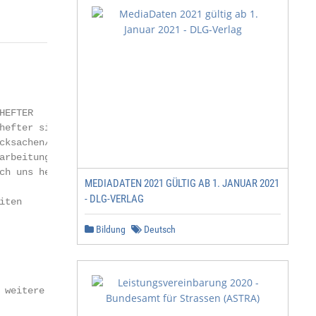
                                      PREISLISTE 26. Gül
EFTER

hefter sind fest in eine Zeitschrift integrierte

cksachen/Prospekte eines Werbenden. Sie können

arbeitungsfertig vom Auftraggeber angeliefert oder auf An
ch uns hergestellt werden.

MEDIADATEN 2021 GÜLTIG AB 1. JANUAR 2021
- DLG-VERLAG
iten                                             Gesamt  
                                                    161  
Bildung
Deutsch
                                                      199
                                                      216
                                                      237
                                                      273
 weitere 4 Seiten                                     +27