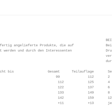
                                                        
                                                     BEIH
fertig angelieferte Produkte, die auf                Bei
t werden und durch den Interessenten                 Dru
                                                     ver
                                                     dur
cht bis                 Gesamt      Teilauflage       Se
                            99              112       2 
                             112            125       4 
                             122            137       6 
                             133            149       8 
                             142            159       12
                             +11            +13       je