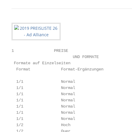
1                 PREISE

                          UND FORMATE

 Formate auf Einzelseiten

  Format             Format-Ergänzungen            
                                                   
  1/1                Normal                        
  1/1                Normal                        
  1/1                Normal                        
  1/1                Normal                        
  1/1                Normal                        
  1/1                Normal                        
  1/1                Normal                        
  1/2                Hoch                          
  1/2                Quer                          