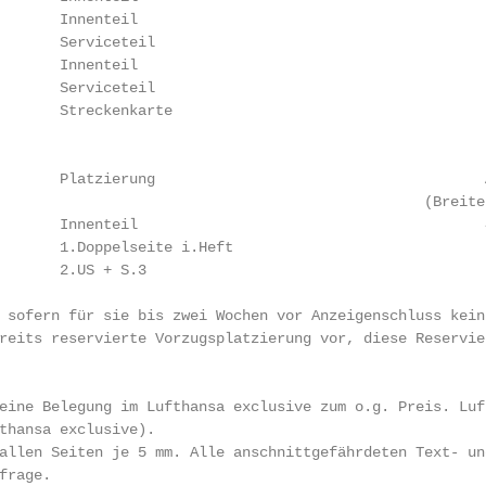
       Innenteil                                        
       Serviceteil                                      
       Innenteil                                        
       Serviceteil                                      
       Streckenkarte                                    
       Platzierung                                      
                                                 (Breite 
       Innenteil                                        
       1.Doppelseite i.Heft                             
       2.US + S.3                                       
 sofern für sie bis zwei Wochen vor Anzeigenschluss kein
reits reservierte Vorzugsplatzierung vor, diese Reservie
eine Belegung im Lufthansa exclusive zum o.g. Preis. Luf
thansa exclusive).

allen Seiten je 5 mm. Alle anschnittgefährdeten Text- un
rage.
