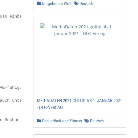
Umgebende Welt
Deutsch
ss einbezogen.

E-fähig.

auch unter dem Punkt Termine.

MEDIADATEN 2021 GÜLTIG AB 1. JANUAR 2021
- DLG-VERLAG
r Buchungen bei Ad Alliance GmbH; die gesetzliche Mehrwer
Gesundheit und Fitness
Deutsch