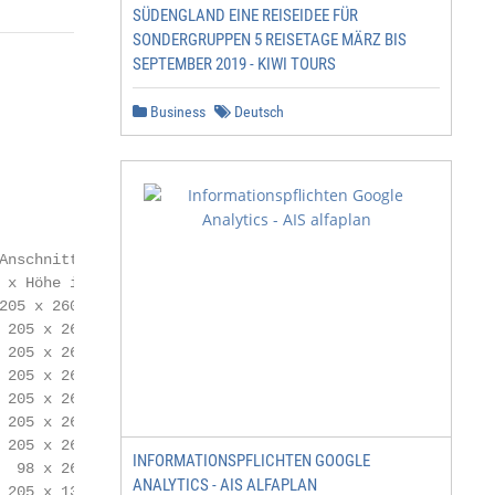
SÜDENGLAND EINE REISEIDEE FÜR
SONDERGRUPPEN 5 REISETAGE MÄRZ BIS
SEPTEMBER 2019 - KIWI TOURS
Business
Deutsch
Anschnitt                                                
x Höhe in mm)

205 x 260                                                
 205 x 260                                               
 205 x 260                                               
 205 x 260                                               
 205 x 260                                               
 205 x 260                                               
 205 x 260                                               
INFORMATIONSPFLICHTEN GOOGLE
  98 x 260                                               
ANALYTICS - AIS ALFAPLAN
 205 x 130                                               