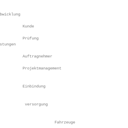
bwicklung

          Kunde

          Prüfung

tungen

          Auftragnehmer

          Projektmanagement

          Einbindung

           versorgung

                        Fahrzeuge
