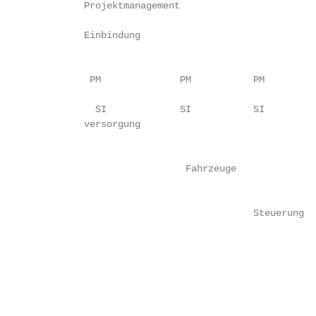
          Projektmanagement                        
          Einbindung

                                                   
                                                   
           PM              PM           PM         
                                                   
            SI             SI           SI         
          versorgung

                                                   
                            Fahrzeuge

                                                   
                                        Steuerung

                                                   
                                                   
                                                   
                                                   