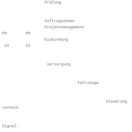
                   Prüfung

                   Auftragnehmer

                   Projektmanagement

 PM        PM

                   Einbindung

  SI       SI

                    versorgung

                                 Fahrzeuge

                                             Steuerung

 technik

                                                         
 Signal-
