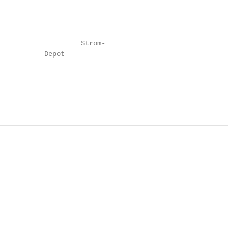
                                                         
                    Strom-

           Depot

                                                        
                                                        