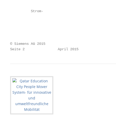
                                                   
          Strom-

                                                   
                                                   
                                                   
© Siemens AG 2015

Seite 2                April 2015                  