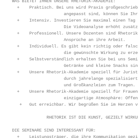
WAS BIETET IHNEN UNSERE RHETORIK-AKADEMIE:

  +    Praktisch. Bei uns wird Praxis großgeschrieb
		     angepasst sind, können Sie Ihre rhetorischen Fähigkeiten erproben und gezielt weiterentwickeln.

  +    Intensiv. Investieren Sie maximal einen Tag 
		     Die Videoanalyse erhöht zusätzlich den persönlichen Lerneffekt.

  +    Professionell. Unsere Dozenten sind Rhetorik
		     Ansprüche an ihre Arbeit.

  +    Individuell. Es gibt kein richtig oder falsc
		     die gewünschte Wirkung zu erzeugen.

  +    Selbstverständlich erhalten Sie bei uns Semi
		     Getränke und kleine Snacks sind bei uns inklusive.

  +    Unsere Rhetorik-Akademie speziell für Jurist
		     durch jahrelange spezialisierte Beratung von internationalen Wirtschaftsprüfungsgesellschaften

		     und Großkanzleien zum Tragen.

  +    Unsere Rhetorik-Akademie speziell für Frauen
		     einzigartige Atmosphäre: Offen. Feminin. Inspirierend.

   +   Gut erreichbar. Wir begrüßen Sie im Herzen v
              RHETORIK IST DIE KUNST, GEZIELT WIRKU
DIE SEMINARE SIND INTERESSANT FÜR:

  +    Leistungsträger, die ihre Kommunikation gezi