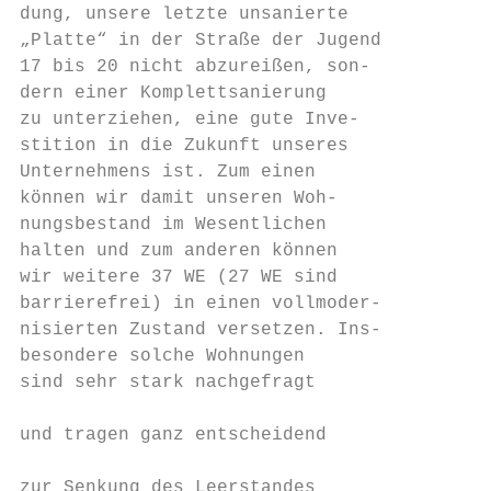
dung, unsere letzte unsanierte

„Platte“ in der Straße der Jugend

17 bis 20 nicht abzureißen, son-

dern einer Komplettsanierung

zu unterziehen, eine gute Inve-

stition in die Zukunft unseres

Unternehmens ist. Zum einen                
können wir damit unseren Woh-              
nungsbestand im Wesentlichen               
halten und zum anderen können              
wir weitere 37 WE (27 WE sind              
barrierefrei) in einen vollmoder-

nisierten Zustand versetzen. Ins-          
besondere solche Wohnungen                 
sind sehr stark nachgefragt

                                           
und tragen ganz entscheidend

                                           
zur Senkung des Leerstandes
