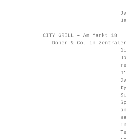
                                           
                                     Jana G
                                     Jeansb
            CITY GRILL – Am Markt 18

               Döner & Co. in zentraler Lag
                                     Die In
                                     Jahres
                                     reiche
                                     hier i
                                     Das vi
                                     typisc
                                     Schnit
                                     Spezia
                                     andere
                                     se.

                                     Inhabe
                                     Team s