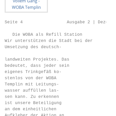
Seite 4                 Ausgabe 2 | Dezembe
   Die WOBA als Refill Station             
Wir unterstützen die Stadt bei der         
Umsetzung des deutsch-                     
                                           
landweiten Projektes. Das                  
bedeutet, dass jeder sein                  
eigenes Trinkgefäß ko-                     
stenlos von der WOBA                       
Templin mit Leitungs-                      
wasser auffüllen las-                      
sen kann. Zu erkennen

ist unsere Beteiligung                     
an dem einheitlichen                       
Aufkleber der Aktion an                    