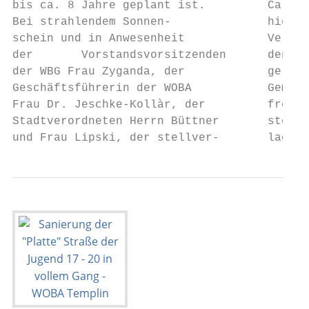
bis ca. 8 Jahre geplant ist.         Carrè 
Bei strahlendem Sonnen-              hier i
schein und in Anwesenheit            Verstä
der       Vorstandsvorsitzenden      den äl
der WBG Frau Zyganda, der            gerech
Geschäftsführerin der WOBA           Gemein
Frau Dr. Jeschke-Kollàr, der         freuen
Stadtverordneten Herrn Büttner       sten S
und Frau Lipski, der stellver-       lachen