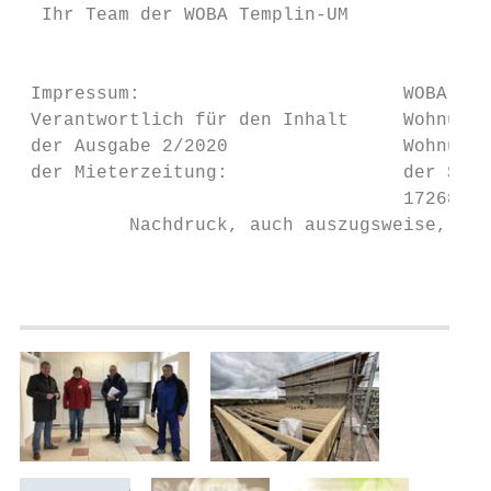
  Ihr Team der WOBA Templin-UM             
                                           
                                           
 Impressum:                        WOBA Tem
 Verantwortlich für den Inhalt     Wohnungs
 der Ausgabe 2/2020                Wohnungs
 der Mieterzeitung:                der Stad
                                   17268 Te
          Nachdruck, auch auszugsweise, nur
                                           