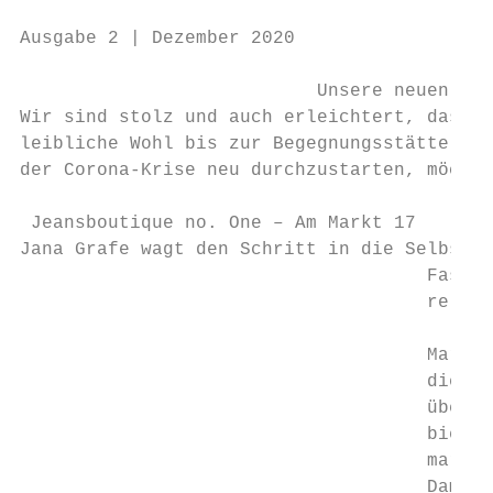
Ausgabe 2 | Dezember 2020                  
                           Unsere neuen Gew
Wir sind stolz und auch erleichtert, dass w
leibliche Wohl bis zur Begegnungsstätte für
der Corona-Krise neu durchzustarten, möchte
 Jeansboutique no. One – Am Markt 17       
Jana Grafe wagt den Schritt in die Selbstän
                                     Fast j
                                     relang
                                           
                                     Markt.
                                     die Na
                                     überna
                                     bietet
                                     marken
                                     Damen 