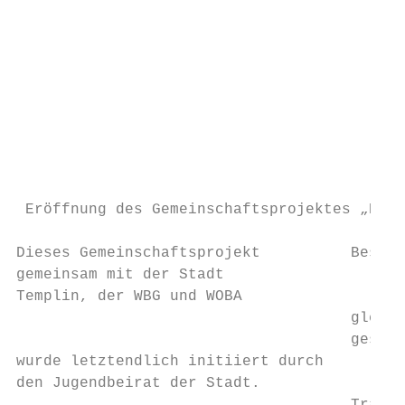
                                           
                                           
                                           
                                           
                                           
                                           
                                           
                                           
 Eröffnung des Gemeinschaftsprojektes „Bamb
                                           
Dieses Gemeinschaftsprojekt          Beschl
gemeinsam mit der Stadt

Templin, der WBG und WOBA

                                     gleich
                                     gescha
wurde letztendlich initiiert durch

den Jugendbeirat der Stadt.
