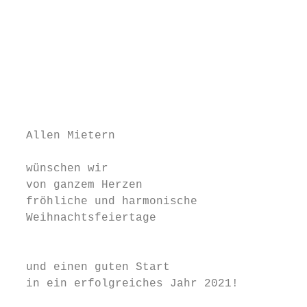
                                           
                                           
                                           
                                           
                                           
                                           
                                           
  Allen Mietern

                                           
  wünschen wir                             
  von ganzem Herzen                        
  fröhliche und harmonische

  Weihnachtsfeiertage

                                           
                                           
  und einen guten Start                    
  in ein erfolgreiches Jahr 2021!          
                                           