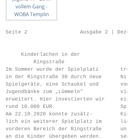
Seite 2                 Ausgabe 2 | Dezembe
                                           
     Kinderlachen in der                   
         Ringstraße

Im Sommer wurde der Spielplatz       treten
in der Ringstraße 30 durch neue      Nitsch
Spielgeräte, eine Schaukel und       vom Ju
Jugendbänke zum „Lümmeln“            vieler
erweitert. Hier investierten wir     einige
rund 10.000 EUR.                     Spielp
Am 22.10.2020 konnte zusätz-         Kinder
lich ein weiterer Spielplatz im      ließen
vorderen Bereich der Ringstraße      unter 
an die Kinder übergeben werden.      senden