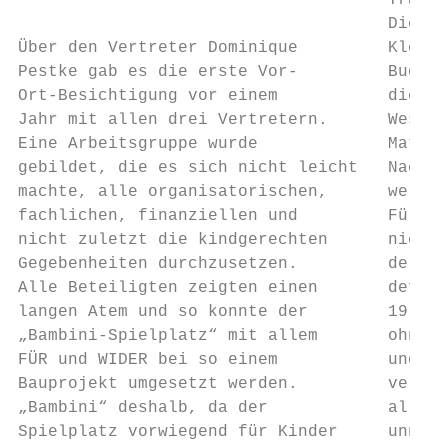
                                     Trapp 
                                     Die au
Über den Vertreter Dominique         Klette
Pestke gab es die erste Vor-         Buddel
Ort-Besichtigung vor einem           die Er
Jahr mit allen drei Vertretern.      Westfa
Eine Arbeitsgruppe wurde             Materi
gebildet, die es sich nicht leicht   Nachha
machte, alle organisatorischen,      werden
fachlichen, finanziellen und         Für di
nicht zuletzt die kindgerechten      nicht 
Gegebenheiten durchzusetzen.         der Sü
Alle Beteiligten zeigten einen       defini
langen Atem und so konnte der        19:00 
„Bambini-Spielplatz“ mit allem       ohne P
FÜR und WIDER bei so einem           und da
Bauprojekt umgesetzt werden.         vertei
„Bambini“ deshalb, da der            alle z
Spielplatz vorwiegend für Kinder     unnöti