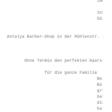
                                     immer 
                                           
                                     Inhabe
                                     Sükrü 
                                           
                                           
 Antalya Barber-Shop in der Mühlenstr. 1   
                                           
                                           
                                           
        Ohne Termin den perfekten Haarschni
                                           
                für die ganze Familie      
                                     Bei de
                                     Barber
                                     grund 
                                     ben ei
                                     die an
                                     hat si