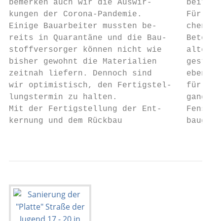
bemerken auch wir die Auswir-       beiten 
kungen der Corona-Pandemie.         Für die
Einige Bauarbeiter mussten be-      chen un
reits in Quarantäne und die Bau-    Betonde
stoffversorger können nicht wie     alten T
bisher gewohnt die Materialien      gestell
zeitnah liefern. Dennoch sind       ebenfal
wir optimistisch, den Fertigstel-   für die
lungstermin zu halten.              gangssi
Mit der Fertigstellung der Ent-     Fenster
kernung und dem Rückbau             baugewe
                                           