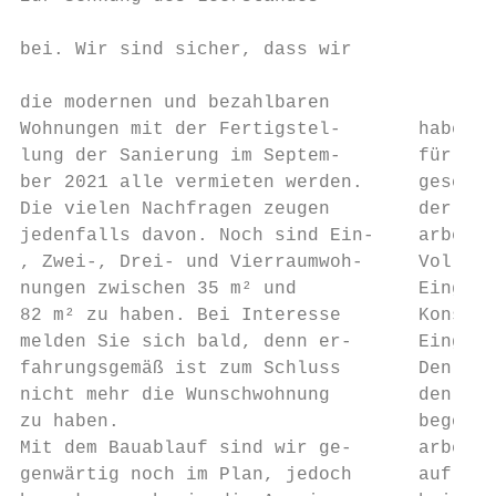
                                           
bei. Wir sind sicher, dass wir

                                           
die modernen und bezahlbaren

Wohnungen mit der Fertigstel-       haben w
lung der Sanierung im Septem-       für die
ber 2021 alle vermieten werden.     geschaf
Die vielen Nachfragen zeugen        der Auß
jedenfalls davon. Noch sind Ein-    arbeite
, Zwei-, Drei- und Vierraumwoh-     Vollwär
nungen zwischen 35 m² und           Eingese
82 m² zu haben. Bei Interesse       Konsole
melden Sie sich bald, denn er-      Eingang
fahrungsgemäß ist zum Schluss       Den Inn
nicht mehr die Wunschwohnung        den Auf
zu haben.                           begonne
Mit dem Bauablauf sind wir ge-      arbeite
genwärtig noch im Plan, jedoch      auf Sch