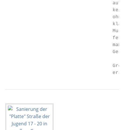
                                     aufgel
                                     keit e
                                     ohne v
                                     klassi
                                     Muster
                                     fekte 
                                     maßges
                                     Gesich
                                     Großzü
                                     erste 