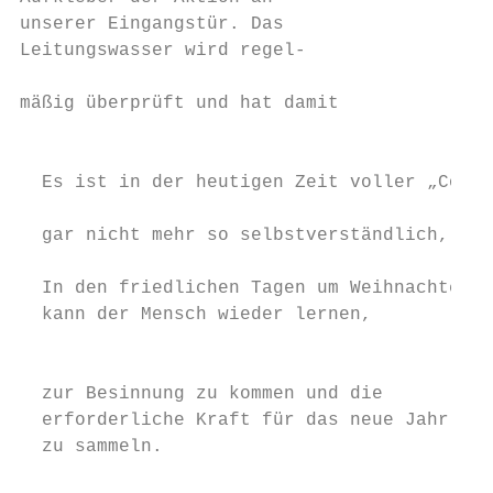
unserer Eingangstür. Das

Leitungswasser wird regel-

                                           
mäßig überprüft und hat damit              
                                           
                                           
  Es ist in der heutigen Zeit voller „Coron
                                           
  gar nicht mehr so selbstverständlich, die
                                           
  In den friedlichen Tagen um Weihnachten  
  kann der Mensch wieder lernen,           
                                           
  zur Besinnung zu kommen und die

  erforderliche Kraft für das neue Jahr

  zu sammeln.                              
                                           