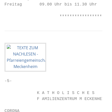
Freitag       09.00 Uhr bis 11.30 Uhr      
                      *********************
-5-

             K A T H O L I S C H E S

             F AMILIENZENTRUM M ECKENHEIM

CORONA
