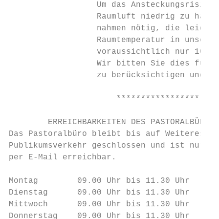
                  Um das Ansteckungsrisiko 
                  Raumluft niedrig zu halte
                  nahmen nötig, die leider 
                  Raumtemperatur in unseren
                  voraussichtlich nur 10–12
                  Wir bitten Sie dies für I
                  zu berücksichtigen und bi
                      *********************
        ERREICHBARKEITEN DES PASTORALBÜROS

Das Pastoralbüro bleibt bis auf Weiteres fü
Publikumsverkehr geschlossen und ist nur te
per E-Mail erreichbar.

Montag        09.00 Uhr bis 11.30 Uhr      
Dienstag      09.00 Uhr bis 11.30 Uhr      
Mittwoch      09.00 Uhr bis 11.30 Uhr      
Donnerstag    09.00 Uhr bis 11.30 Uhr      