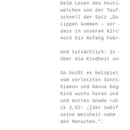
                   beim Lesen des heutigen 
                   welches von der Taufe Je
                   schnell der Satz „Du bis
                   Lippen kommen – vor alle
                   dass in unseren Kirchen 
                   noch bis Anfang Februar 
                   Und tatsächlich: In der 
                   über die Kindheit und Ju
                   So heißt es beispielswei
                   vom vorletzten Sonntag, 
                   Simeon und Hanna begegne
                   Kind wuchs heran und wur
                   und Gottes Gnade ruhte a
                   Lk 2,52: „[der zwölfjähr
                   seine Weisheit nahm zu u
                   den Menschen.“.
