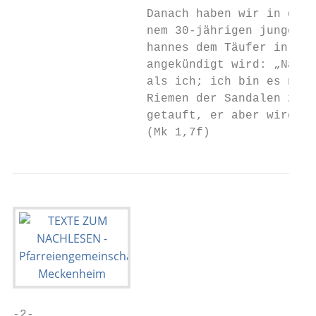
                   Danach haben wir in der 
                   nem 30-jährigen jungen Z
                   hannes dem Täufer in der
                   angekündigt wird: „Nach 
                   als ich; ich bin es nich
                   Riemen der Sandalen zu l
                   getauft, er aber wird eu
                   (Mk 1,7f)
-2-
