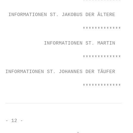
                          *****************
 INFORMATIONEN ST. JAKOBUS DER ÄLTERE

                          *****************
             INFORMATIONEN ST. MARTIN

                          *****************
INFORMATIONEN ST. JOHANNES DER TÄUFER

                          *****************
- 12 -
