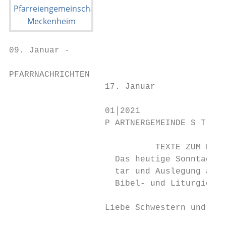
09. Januar -

PFARRNACHRICHTEN

                   17. Januar

                   01│2021

                   P ARTNERGEMEINDE S T . P
                             TEXTE ZUM NACH
                     Das heutige Sonntagsev
                     tar und Auslegung auf 
                     Bibel- und Liturgiesch
                   Liebe Schwestern und Brü