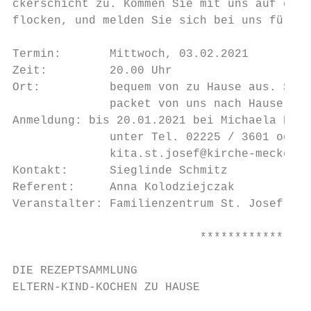
ckerschicht zu. Kommen Sie mit uns auf eine
flocken, und melden Sie sich bei uns für Ih
Termin:       Mittwoch, 03.02.2021

Zeit:         20.00 Uhr

Ort:          bequem von zu Hause aus. Sie 
              packet von uns nach Hause ges
Anmeldung: bis 20.01.2021 bei Michaela Hins
              unter Tel. 02225 / 3601 oder

              kita.st.josef@kirche-meckenhe
Kontakt:      Sieglinde Schmitz

Referent:     Anna Kolodziejczak

Veranstalter: Familienzentrum St. Josef

                           ****************
DIE REZEPTSAMMLUNG

ELTERN-KIND-KOCHEN ZU HAUSE
