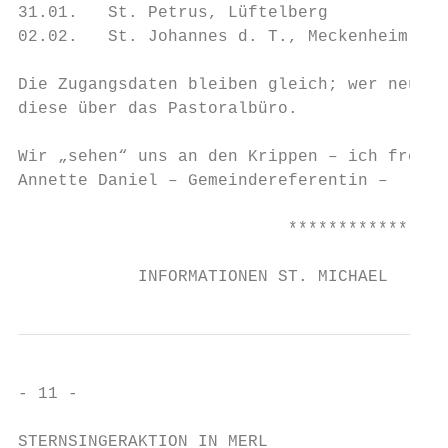
31.01.   St. Petrus, Lüftelberg

02.02.   St. Johannes d. T., Meckenheim

Die Zugangsdaten bleiben gleich; wer neu da
diese über das Pastoralbüro.

Wir „sehen“ uns an den Krippen – ich freue 
Annette Daniel – Gemeindereferentin –

                           ****************
            INFORMATIONEN ST. MICHAEL
- 11 -

STERNSINGERAKTION IN MERL
