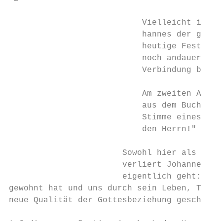
                           Vielleicht ist a
                           hannes der gemei
                           heutige Fest der
                           noch andauernden
                           Verbindung bring
                           Am zweiten Adven
                           aus dem Buch Jes
                           Stimme eines Ruf
                           den Herrn!" (Joh
                       Sowohl hier als auch
                       verliert Johannes ni
                       eigentlich geht: Jes
gewohnt hat und uns durch sein Leben, Tod u
neue Qualität der Gottesbeziehung geschenkt