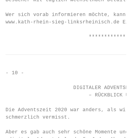
Besucher mit täglich wechselnden Details.

Wer sich vorab informieren möchte, kann in 
www.kath-rhein-sieg-linksrheinisch.de Einze
                           ****************
- 10 -

                      DIGITALER ADVENTSKALE
                           – RÜCKBLICK UND 
Die Adventszeit 2020 war anders, als wir es
schmerzlich vermisst.

Aber es gab auch sehr schöne Momente und Ne