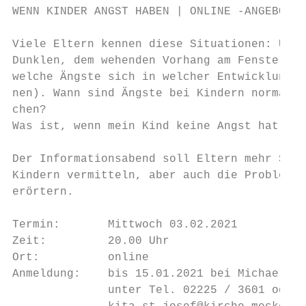
WENN KINDER ANGST HABEN | ONLINE -ANGEBOT

Viele Eltern kennen diese Situationen: Unse
Dunklen, dem wehenden Vorhang am Fenster… W
welche Ängste sich in welcher Entwicklungss
nen). Wann sind Ängste bei Kindern normal-w
chen?

Was ist, wenn mein Kind keine Angst hat und
Der Informationsabend soll Eltern mehr Sich
Kindern vermitteln, aber auch die Probleme 
erörtern.

Termin:       Mittwoch 03.02.2021

Zeit:         20.00 Uhr

Ort:          online

Anmeldung:    bis 15.01.2021 bei Michaela H
              unter Tel. 02225 / 3601 oder
