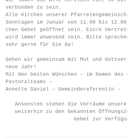
Wir laden Sie alle herzlich ein, so mit uns
verbunden zu sein.

Alle Kirchen unserer Pfarreiengemeinschaft 
Sonntagen im Januar von 11.00 bis 12.00 Uhr
chen Gebet geöffnet sein. Ein/e Vertreter/I
wird immer anwesend sein. Bitte sprechen Si
sehr gerne für Sie da!

Gehen wir gemeinsam mit Mut und Gottvertrau
neue Jahr!

Mit den besten Wünschen – im Namen des gesa
Pastoralteams –

Annette Daniel – Gemeindereferentin –

   Ansonsten stehen die Vorräume unserer Ki
   weiterhin zu den bekannten Öffnungszeite
                      Gebet zur Verfügung.