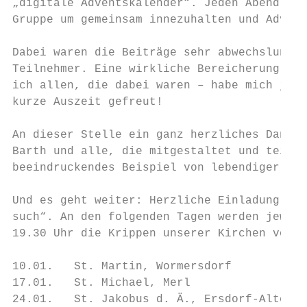
„digitale Adventskalender“. Jeden Abend um 
Gruppe um gemeinsam innezuhalten und Advent
Dabei waren die Beiträge sehr abwechslungsr
Teilnehmer. Eine wirkliche Bereicherung und
ich allen, die dabei waren – habe mich jede
kurze Auszeit gefreut!

An dieser Stelle ein ganz herzliches Dankes
Barth und alle, die mitgestaltet und teilge
beeindruckendes Beispiel von lebendiger Gem
Und es geht weiter: Herzliche Einladung an 
such“. An den folgenden Tagen werden jeweil
19.30 Uhr die Krippen unserer Kirchen vorge
10.01.   St. Martin, Wormersdorf

17.01.   St. Michael, Merl

24.01.   St. Jakobus d. Ä., Ersdorf-Altendo