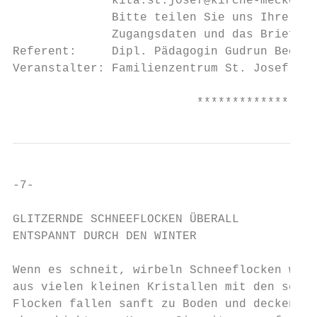
              kita.st.josef@kirche-meckenhe
              Bitte teilen Sie uns Ihre E-M
              Zugangsdaten und das Briefing
Referent:     Dipl. Pädagogin Gudrun Beckma
Veranstalter: Familienzentrum St. Josef

                          *****************
-7-

GLITZERNDE SCHNEEFLOCKEN ÜBERALL

ENTSPANNT DURCH DEN WINTER

Wenn es schneit, wirbeln Schneeflocken wie 
aus vielen kleinen Kristallen mit den schön
Flocken fallen sanft zu Boden und decken al