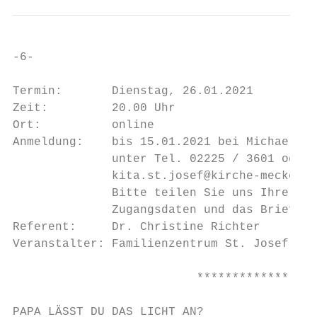
-6-

Termin:       Dienstag, 26.01.2021

Zeit:         20.00 Uhr

Ort:          online

Anmeldung:    bis 15.01.2021 bei Michaela H
              unter Tel. 02225 / 3601 oder

              kita.st.josef@kirche-meckenhe
              Bitte teilen Sie uns Ihre E-M
              Zugangsdaten und das Briefing
Referent:     Dr. Christine Richter

Veranstalter: Familienzentrum St. Josef

                          *****************
PAPA LÄSST DU DAS LICHT AN?
