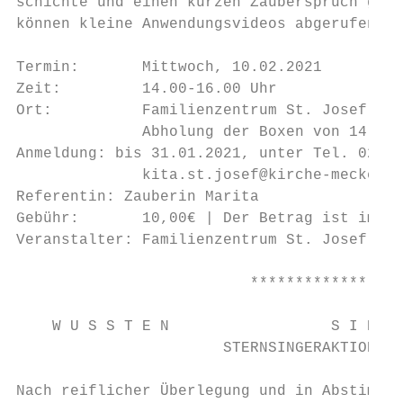
schichte und einen kurzen Zauberspruch gibt
können kleine Anwendungsvideos abgerufen we
Termin:       Mittwoch, 10.02.2021

Zeit:         14.00-16.00 Uhr

Ort:          Familienzentrum St. Josef, Kl
              Abholung der Boxen von 14.00-
Anmeldung: bis 31.01.2021, unter Tel. 02225
              kita.st.josef@kirche-meckenhe
Referentin: Zauberin Marita

Gebühr:       10,00€ | Der Betrag ist im Vo
Veranstalter: Familienzentrum St. Josef

                          *****************
    W U S S T E N                  S I E   
                       STERNSINGERAKTION 20
Nach reiflicher Überlegung und in Abstimmun