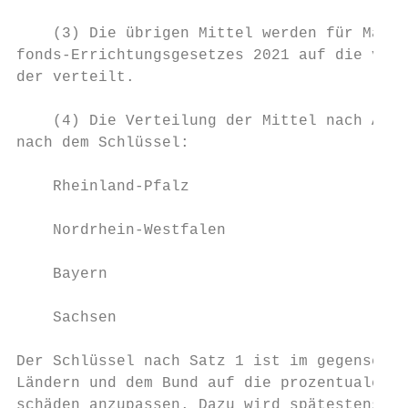
    (3) Die übrigen Mittel werden für Maßna
fonds-Errichtungsgesetzes 2021 auf die vom 
der verteilt.

    (4) Die Verteilung der Mittel nach Absa
nach dem Schlüssel:

    Rheinland-Pfalz                        
    Nordrhein-Westfalen                    
    Bayern                                 
    Sachsen                                
Der Schlüssel nach Satz 1 ist im gegenseiti
Ländern und dem Bund auf die prozentuale Ve
schäden anzupassen. Dazu wird spätestens se