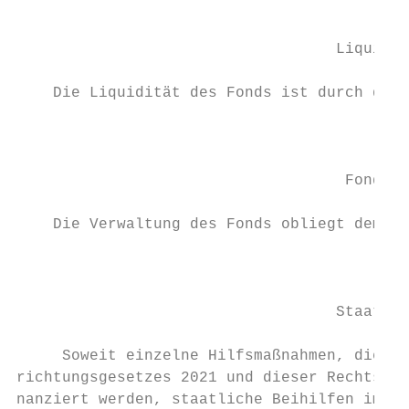
                                           
                                   Liquidit
    Die Liquidität des Fonds ist durch den 
                                           
                                    Fondsve
    Die Verwaltung des Fonds obliegt dem Bu
                                           
                                   Staatlic
     Soweit einzelne Hilfsmaßnahmen, die na
richtungsgesetzes 2021 und dieser Rechtsver
nanziert werden, staatliche Beihilfen im Si