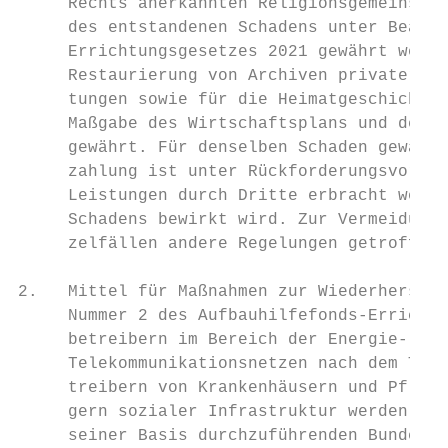
     Rechts anerkannten Religionsgemeinscha
     des entstandenen Schadens unter Beacht
     Errichtungsgesetzes 2021 gewährt werde
     Restaurierung von Archiven privater Ve
     tungen sowie für die Heimatgeschichte 
     Maßgabe des Wirtschaftsplans und der a
     gewährt. Für denselben Schaden gewährt
     zahlung ist unter Rückforderungsvorbeh
     Leistungen durch Dritte erbracht werde
     Schadens bewirkt wird. Zur Vermeidung 
     zelfällen andere Regelungen getroffen 
2.   Mittel für Maßnahmen zur Wiederherstel
     Nummer 2 des Aufbauhilfefonds-Errichtu
     betreibern im Bereich der Energie- und
     Telekommunikationsnetzen nach dem Tele
     treibern von Krankenhäusern und Pflege
     gern sozialer Infrastruktur werden nac
     seiner Basis durchzuführenden Bundes- 