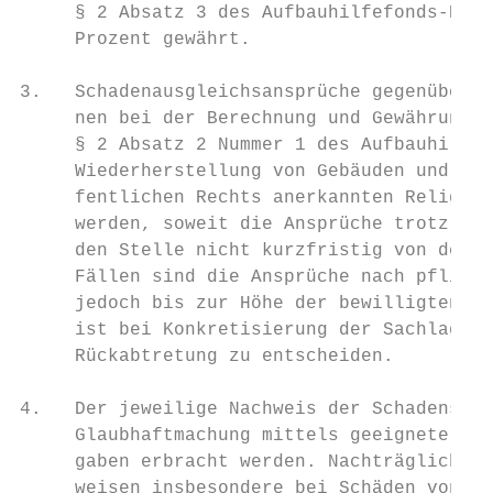
     § 2 Absatz 3 des Aufbauhilfefonds-Erri
     Prozent gewährt.

3.   Schadenausgleichsansprüche gegenüber D
     nen bei der Berechnung und Gewährung d
     § 2 Absatz 2 Nummer 1 des Aufbauhilfef
     Wiederherstellung von Gebäuden und Ein
     fentlichen Rechts anerkannten Religion
     werden, soweit die Ansprüche trotz Erf
     den Stelle nicht kurzfristig von den G
     Fällen sind die Ansprüche nach pflicht
     jedoch bis zur Höhe der bewilligten Mi
     ist bei Konkretisierung der Sachlage ü
     Rückabtretung zu entscheiden.

4.   Der jeweilige Nachweis der Schadensang
     Glaubhaftmachung mittels geeigneter Be
     gaben erbracht werden. Nachträgliche Ü
     weisen insbesondere bei Schäden von gr