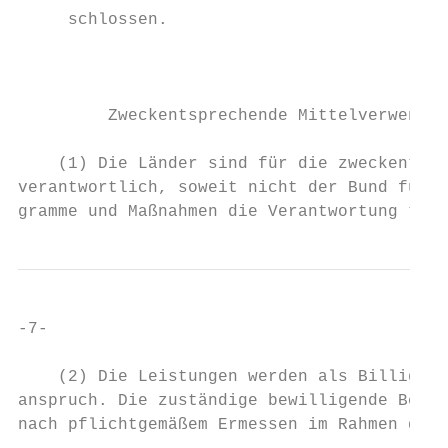
     schlossen.

                                           
         Zweckentsprechende Mittelverwendun
    (1) Die Länder sind für die zweckentspr
verantwortlich, soweit nicht der Bund für s
gramme und Maßnahmen die Verantwortung träg
-7-

    (2) Die Leistungen werden als Billigkei
anspruch. Die zuständige bewilligende Behör
nach pflichtgemäßem Ermessen im Rahmen der 