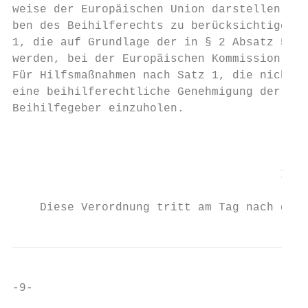
weise der Europäischen Union darstellen, si
ben des Beihilferechts zu berücksichtigen. 
1, die auf Grundlage der in § 2 Absatz 5 ge
werden, bei der Europäischen Kommission dur
Für Hilfsmaßnahmen nach Satz 1, die nicht u
eine beihilferechtliche Genehmigung der Eur
Beihilfegeber einzuholen.

                                           
                                       Inkr
    Diese Verordnung tritt am Tag nach der 
-9-
