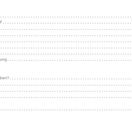
........................................................
f.......................................................
........................................................
........................................................
........................................................
........................................................
........................................................
ung.....................................................
ben?....................................................
........................................................
........................................................
........................................................
........................................................