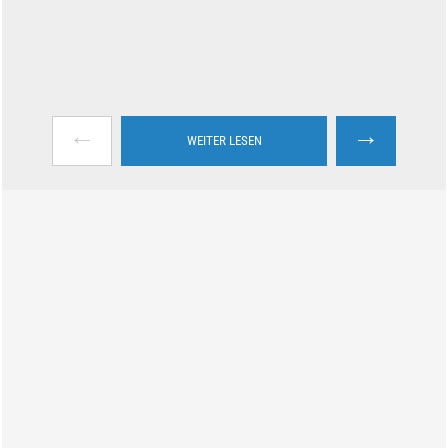
←
→
WEITER LESEN