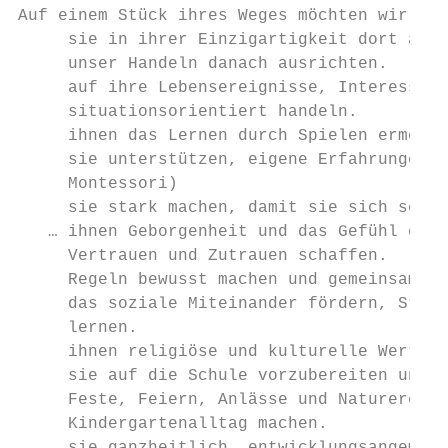
Auf einem Stück ihres Weges möchten wir die
     sie in ihrer Einzigartigkeit dort abho
     unser Handeln danach ausrichten.

     auf ihre Lebensereignisse, Interessen,
     situationsorientiert handeln.

     ihnen das Lernen durch Spielen ermögli
     sie unterstützen, eigene Erfahrungen z
     Montessori)

     sie stark machen, damit sie sich selbs
   … ihnen Geborgenheit und das Gefühl des 
     Vertrauen und Zutrauen schaffen.

     Regeln bewusst machen und gemeinsam er
     das soziale Miteinander fördern, Stärk
     lernen.

     ihnen religiöse und kulturelle Werte v
     sie auf die Schule vorzubereiten und d
     Feste, Feiern, Anlässe und Naturereign
     Kindergartenalltag machen.
