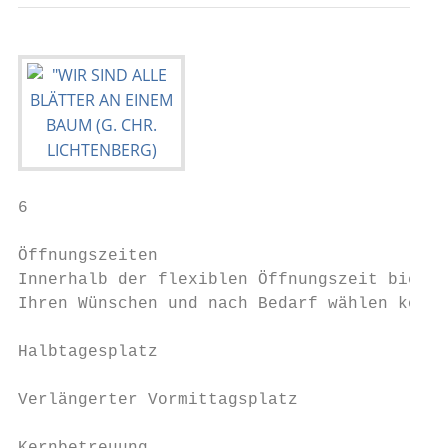
6

Öffnungszeiten

Innerhalb der flexiblen Öffnungszeit bieten
Ihren Wünschen und nach Bedarf wählen könne
Halbtagesplatz                             
                                           
Verlängerter Vormittagsplatz               
                                           