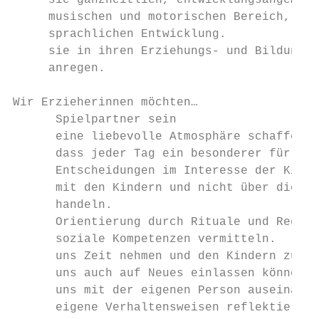
     sie ganzheitlich, entwicklungsangemess
     musischen und motorischen Bereich, auf
     sprachlichen Entwicklung.

     sie in ihren Erziehungs- und Bildungsp
     anregen.

Wir Erzieherinnen möchten…

      Spielpartner sein

      eine liebevolle Atmosphäre schaffen, 
      dass jeder Tag ein besonderer für die
      Entscheidungen im Interesse der Kinde
      mit den Kindern und nicht über die Ki
      handeln.

      Orientierung durch Rituale und Regeln
      soziale Kompetenzen vermitteln.

      uns Zeit nehmen und den Kindern zuhör
      uns auch auf Neues einlassen können.

      uns mit der eigenen Person auseinande
      eigene Verhaltensweisen reflektieren.
