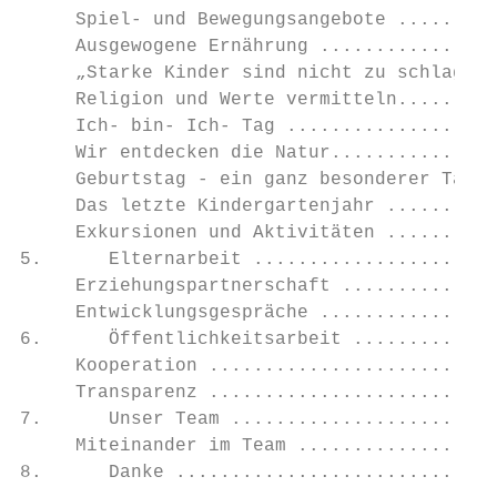
     Spiel- und Bewegungsangebote .........
     Ausgewogene Ernährung ................
     „Starke Kinder sind nicht zu schlagen“
     Religion und Werte vermitteln.........
     Ich- bin- Ich- Tag ...................
     Wir entdecken die Natur...............
     Geburtstag - ein ganz besonderer Tag .
     Das letzte Kindergartenjahr ..........
     Exkursionen und Aktivitäten ..........
5.      Elternarbeit ......................
     Erziehungspartnerschaft ..............
     Entwicklungsgespräche ................
6.      Öffentlichkeitsarbeit .............
     Kooperation ..........................
     Transparenz ..........................
7.      Unser Team ........................
     Miteinander im Team ..................
8.      Danke .............................