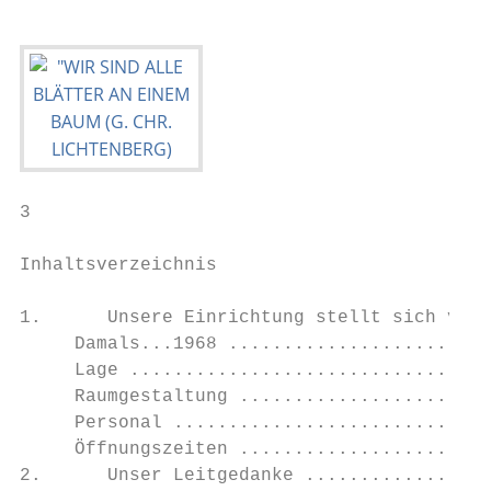
3

Inhaltsverzeichnis

1.      Unsere Einrichtung stellt sich vor 
     Damals...1968 ........................
     Lage .................................
     Raumgestaltung .......................
     Personal .............................
     Öffnungszeiten .......................
2.      Unser Leitgedanke .................