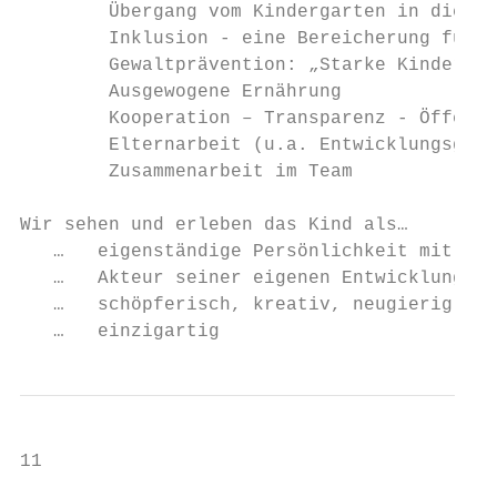
        Übergang vom Kindergarten in die Sc
        Inklusion - eine Bereicherung für a
        Gewaltprävention: „Starke Kinder si
        Ausgewogene Ernährung

        Kooperation – Transparenz - Öffentl
        Elternarbeit (u.a. Entwicklungsgesp
        Zusammenarbeit im Team

Wir sehen und erleben das Kind als…

   …   eigenständige Persönlichkeit mit vie
   …   Akteur seiner eigenen Entwicklung. D
   …   schöpferisch, kreativ, neugierig, fo
   …   einzigartig
11
