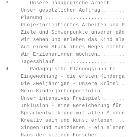
3.      Unsere pädagogische Arbeit ........
     Unser gesetzlicher Auftrag ...........
     Planung ..............................
     Projektorientiertes Arbeiten und Parti
     Ziele und Schwerpunkte unserer pädagog
     Wir sehen und erleben das Kind als… ..
     Auf einem Stück ihres Weges möchten wi
     Wir Erzieherinnen möchten… ...........
     Tagesablauf ..........................
4.      Pädagogische Planungsinhalte ......
     Eingewöhnung - die ersten Kindergarten
     Die Zweijährigen – Unsere Krümel .....
     Mein Kindergartenportfolio ...........
     Unser intensives Freispiel ...........
     Inklusion - eine Bereicherung für alle
     Sprachentwicklung mit allen Sinnen ...
     Kreativ sein und Kunst erleben .......
     Singen und Musizieren - ein elementare
     Haus der kleinen Forscher ............