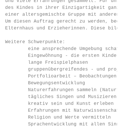
und viele Erfahrungen gesammelt. Für uns Er
des Kindes in ihrer Einzigartigkeit ganzhei
einer altersgemischte Gruppe mit anderen Ki
Um diesen Auftrag gerecht zu werden, bedarf
Elternhaus und Erzieherinnen. Diese bildet 
Weitere Schwerpunkte:

        eine ansprechende Umgebung schaffen

        Eingewöhnung - die ersten Kindergar
        lange Freispielphasen

        gruppenübergreifendes - und projekt
        Portfolioarbeit – Beobachtungen - D
        Bewegungsentwicklung

        Naturerfahrungen sammeln (Naturtage
        tägliches Singen und Musizieren

        kreativ sein und Kunst erleben

        Erfahrungen mit Naturwissenschaften
        Religion und Werte vermitteln

        Sprachentwicklung mit allen Sinnen
