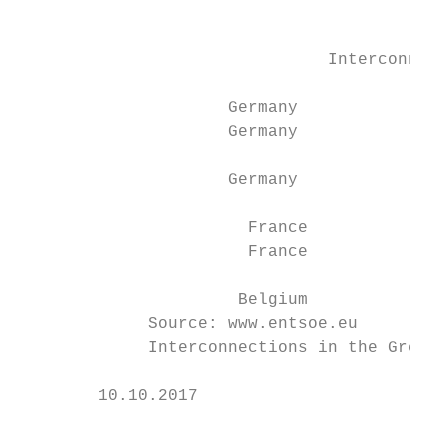
                                           
                               Interconnect
                                           
                     Germany               
                     Germany               
                     Germany               
                                           
                       France              
                       France              
                                           
                      Belgium              
             Source: www.entsoe.eu         
             Interconnections in the Greate
        10.10.2017                      Ane
                                           