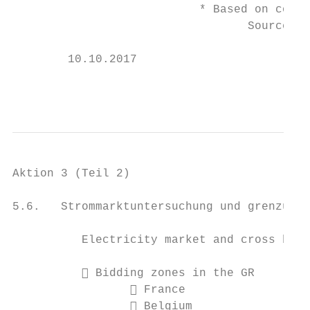
                           * Based on count
                                  Source: E
        10.10.2017                         
                                           
Aktion 3 (Teil 2)

5.6.   Strommarktuntersuchung und grenzüber
          Electricity market and cross bord
           Bidding zones in the GR

                  France

                  Belgium
