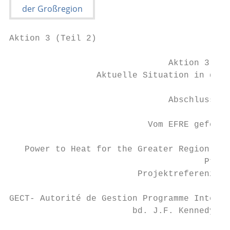
Aktion 3 (Teil 2)

                               Aktion 3 (Te
                 Aktuelle Situation in der 
                               Abschlussber
                           Vom EFRE geförde
   Power to Heat for the Greater Region’s R
                                      PtH4G
                         Projektreferenznum
GECT- Autorité de Gestion Programme Interre
                        bd. J.F. Kennedy, L