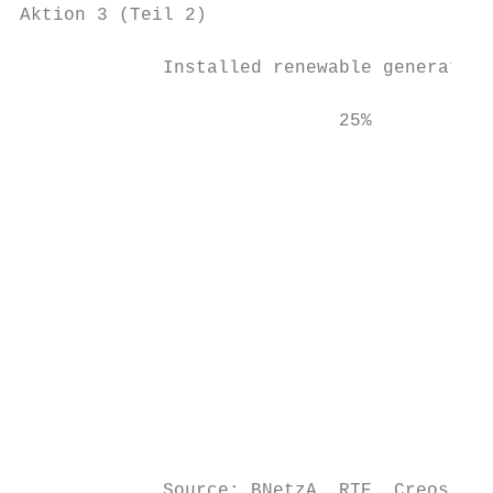
Aktion 3 (Teil 2)

             Installed renewable generation
                             25%

                                           
                                           
                                           
                                           
                                           
                                           
                                           
                                           
                                           
                                           
                                           
                                           
             Source: BNetzA, RTE, Creos and