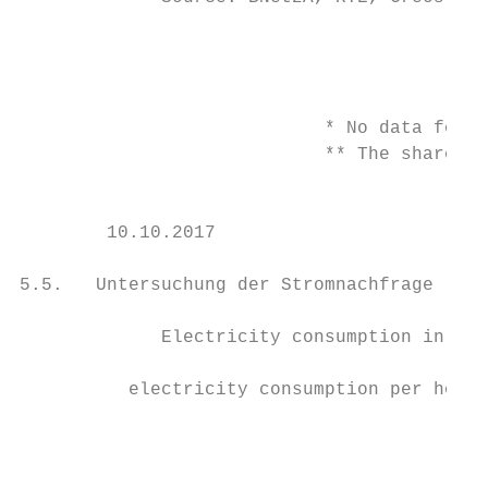
                                           
                                           
                            * No data found
                            ** The share is
                                           
        10.10.2017                         
5.5.   Untersuchung der Stromnachfrage

             Electricity consumption in the
                                           
          electricity consumption per house
                                           