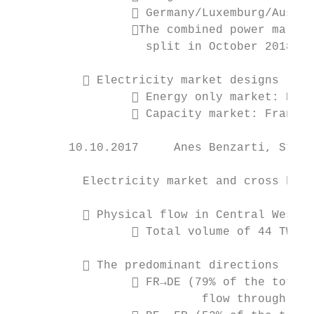
                  Germany/Luxemburg/Austri
                 The combined power market
                   split in October 2018

           Electricity market designs

                  Energy only market: DE/L
                  Capacity market: France

        10.10.2017     Anes Benzarti, Steph
          Electricity market and cross bord
           Physical flow in Central West E
                  Total volume of 44 TWh i
           The predominant directions

                  FR→DE (79% of the total 
                           flow through the