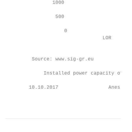
                1000

                                           
                 500                       
                    0

                                 LOR       
                                         Hy
         Source: www.sig-gr.eu

             Installed power capacity of re
        10.10.2017                 Anes Ben
                                          