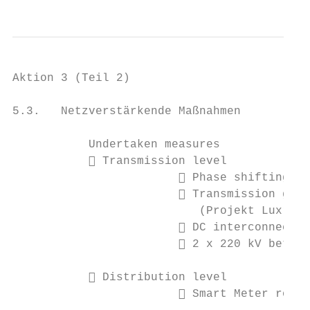
Aktion 3 (Teil 2)

5.3.   Netzverstärkende Maßnahmen

           Undertaken measures

            Transmission level

                         Phase shifting tr
                         Transmission grid
                           (Projekt Luxring
                         DC interconnectio
                         2 x 220 kV betwee
            Distribution level

                         Smart Meter rollo