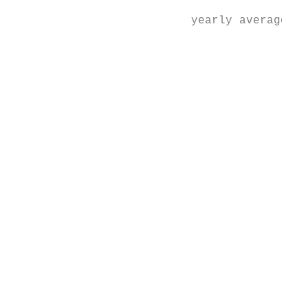
                                           
                          yearly average

                                           
                                           
                                           
                                           
                                           
                                           
                                           
                                           
                                           
                                           
                                           