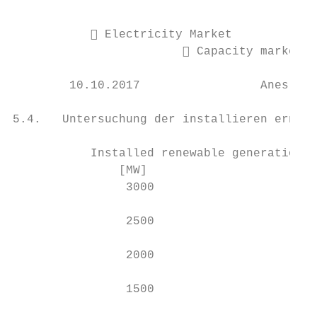
                                           
            Electricity Market

                         Capacity market i
        10.10.2017                 Anes Ben
5.4.   Untersuchung der installieren erneue
           Installed renewable generation c
               [MW]

                3000

                2500

                2000

                1500
