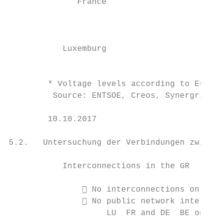
              France                       
                                           
                                           
                                           
           Luxemburg                       
                                           
        * Voltage levels according to Europ
         Source: ENTSOE, Creos, Synergrid, 
        10.10.2017                      Ane
5.2.   Untersuchung der Verbindungen zwisch
           Interconnections in the GR

                No interconnections on the
                No public network intercon
                    LU  FR and DE  BE on th