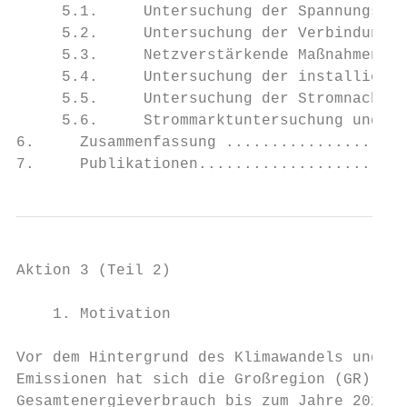
     5.1.     Untersuchung der Spannungsebe
     5.2.     Untersuchung der Verbindungen
     5.3.     Netzverstärkende Maßnahmen ..
     5.4.     Untersuchung der installieren
     5.5.     Untersuchung der Stromnachfra
     5.6.     Strommarktuntersuchung und gr
6.     Zusammenfassung ....................
7.     Publikationen.......................
Aktion 3 (Teil 2)

    1. Motivation

Vor dem Hintergrund des Klimawandels und de
Emissionen hat sich die Großregion (GR) das
Gesamtenergieverbrauch bis zum Jahre 2023 g