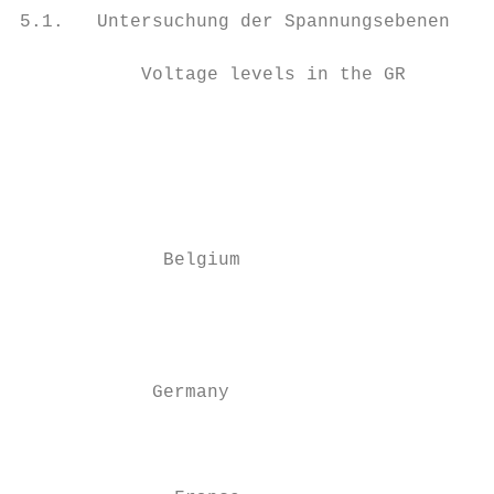
5.1.   Untersuchung der Spannungsebenen in 
           Voltage levels in the GR

                                           
                                           
                                           
                                           
                                           
                                           
             Belgium                       
                                           
                                           
                                           
                                           
            Germany                        
                                           
                                           
                                           