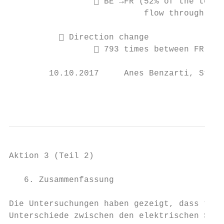
                  BE →FR (52% of the total
                           flow through the
           Direction change

                  793 times between FR and
        10.10.2017     Anes Benzarti, Steph
                                           
Aktion 3 (Teil 2)

   6. Zusammenfassung

Die Untersuchungen haben gezeigt, dass trot
Unterschiede zwischen den elektrischen Stro