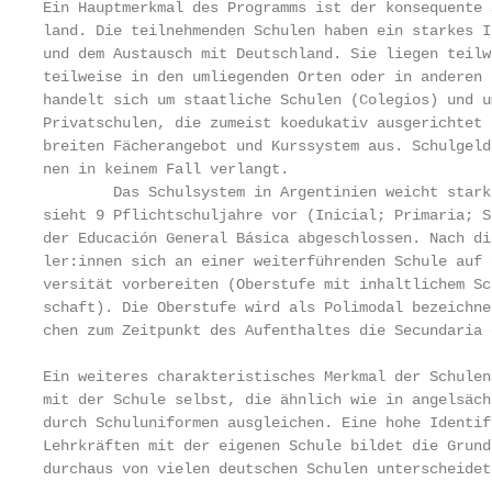
Ein Hauptmerkmal des Programms ist der konsequente 
land. Die teilnehmenden Schulen haben ein starkes I
und dem Austausch mit Deutschland. Sie liegen teilw
teilweise in den umliegenden Orten oder in anderen 
handelt sich um staatliche Schulen (Colegios) und u
Privatschulen, die zumeist koedukativ ausgerichtet 
breiten Fächerangebot und Kurssystem aus. Schulgeld
nen in keinem Fall verlangt.

        Das Schulsystem in Argentinien weicht stark
sieht 9 Pflichtschuljahre vor (Inicial; Primaria; S
der Educación General Básica abgeschlossen. Nach di
ler:innen sich an einer weiterführenden Schule auf 
versität vorbereiten (Oberstufe mit inhaltlichem Sc
schaft). Die Oberstufe wird als Polimodal bezeichne
chen zum Zeitpunkt des Aufenthaltes die Secundaria 
Ein weiteres charakteristisches Merkmal der Schulen
mit der Schule selbst, die ähnlich wie in angelsäch
durch Schuluniformen ausgleichen. Eine hohe Identif
Lehrkräften mit der eigenen Schule bildet die Grund
durchaus von vielen deutschen Schulen unterscheidet.