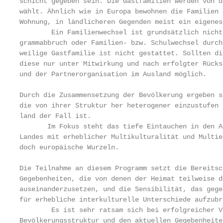
schicht gegeben sein. Die Gastfamilien werden von d
wählt. Ähnlich wie in Europa bewohnen die Familien 
Wohnung, in ländlicheren Gegenden meist ein eigenes 
        Ein Familienwechsel ist grundsätzlich nicht
grammabbruch oder Familien- bzw. Schulwechsel durch
weilige Gastfamilie ist nicht gestattet. Sollten di
diese nur unter Mitwirkung und nach erfolgter Rücks
und der Partnerorganisation im Ausland möglich.

Durch die Zusammensetzung der Bevölkerung ergeben s
die von ihrer Struktur her heterogener einzustufen 
land der Fall ist.

       Im Fokus steht das tiefe Eintauchen in den A
Landes mit erheblicher Multikulturalität und Multie
doch europäische Wurzeln.

Die Teilnahme an diesem Programm setzt die Bereitsc
Gegebenheiten, die von denen der Heimat teilweise d
auseinanderzusetzen, und die Sensibilität, das gege
für erhebliche interkulturelle Unterschiede aufzubri
        Es ist sehr ratsam sich bei erfolgreicher V
Bevölkerungsstruktur und den aktuellen Gegebenheite