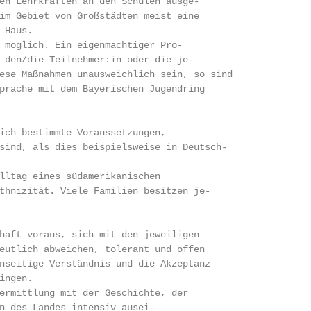
en Lehrkräften an den Schulen ausge-

im Gebiet von Großstädten meist eine

Haus.

 möglich. Ein eigenmächtiger Pro-

 den/die Teilnehmer:in oder die je-

ese Maßnahmen unausweichlich sein, so sind

prache mit dem Bayerischen Jugendring

ich bestimmte Voraussetzungen,

sind, als dies beispielsweise in Deutsch-

lltag eines südamerikanischen

thnizität. Viele Familien besitzen je-

haft voraus, sich mit den jeweiligen

eutlich abweichen, tolerant und offen

nseitige Verständnis und die Akzeptanz

ngen.

ermittlung mit der Geschichte, der

n des Landes intensiv ausei-
