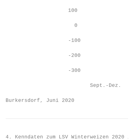
                    100

                      0

                    -100

                    -200

                    -300

                           Sept.-Dez.   Jan
Burkersdorf, Juni 2020                     
4. Kenndaten zum LSV Winterweizen 2020 in B