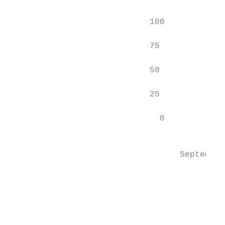
                                           
                            100            
                            75             
                            50             
                            25             
                              0            
                                           
                                  September

                                           
                                           
                                           