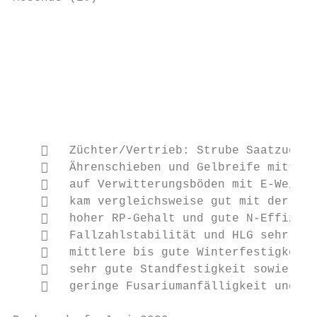
                                           
                                           
                                           
                                           
                                           
                                           
       Züchter/Vertrieb: Strube Saatzucht/
       Ährenschieben und Gelbreife mittel

       auf Verwitterungsböden mit E-Weizen
       kam vergleichsweise gut mit der Tro
       hoher RP-Gehalt und gute N-Effizien
       Fallzahlstabilität und HLG sehr hoc
       mittlere bis gute Winterfestigkeit 
       sehr gute Standfestigkeit sowie mit
       geringe Fusariumanfälligkeit und da