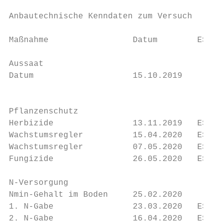
Anbautechnische Kenndaten zum Versuch

Maßnahme                 Datum        ES   
Aussaat

Datum                    15.10.2019        
                                           
Pflanzenschutz

Herbizide                13.11.2019   ES 11
Wachstumsregler          15.04.2020   ES 30
Wachstumsregler          07.05.2020   ES 33
Fungizide                26.05.2020   ES 49
N-Versorgung

Nmin-Gehalt im Boden     25.02.2020        
1. N-Gabe                23.03.2020   ES 23
2. N-Gabe                16.04.2020   ES 30