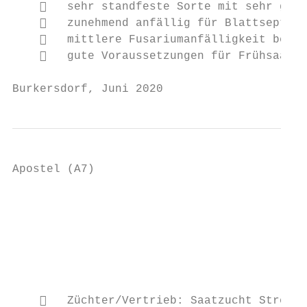
       sehr standfeste Sorte mit sehr geri
       zunehmend anfällig für Blattseptori
       mittlere Fusariumanfälligkeit beach
       gute Voraussetzungen für Frühsaat

Burkersdorf, Juni 2020                     
Apostel (A7)

                                           
                                           
                                           
                                           
                                           
       Züchter/Vertrieb: Saatzucht Streng-