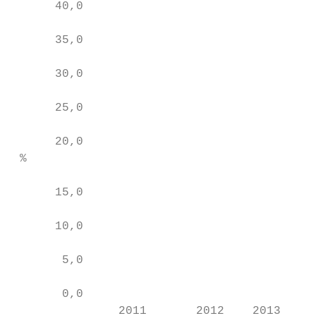
      40,0

      35,0

      30,0

      25,0

      20,0

 %

      15,0

      10,0

       5,0

       0,0

               2011       2012    2013     