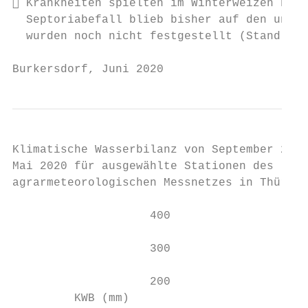
 Krankheiten spielten im Winterweizen noch
  Septoriabefall blieb bisher auf den unter
  wurden noch nicht festgestellt (Stand: En
Burkersdorf, Juni 2020                     
Klimatische Wasserbilanz von September 2019
Mai 2020 für ausgewählte Stationen des

agrarmeteorologischen Messnetzes in Thüring
                    400

                    300

                    200

         KWB (mm)
