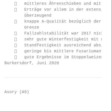
       mittleres Ährenschieben und mittler
       Erträge vor allem in der extensiven
        überzeugend

       knappe A-Qualität bezüglich der Ver
        Grenze

       Fallzahlstabilität war 2017 nicht i
       sehr gute Winterfestigkeit mit mitt
       Standfestigkeit ausreichend absiche
       geringe bis mittlere Fusariumanfäll
       gute Ergebnisse im Stoppelweizenanb
Burkersdorf, Juni 2020                     
Asory (A9)

                                           
                                           