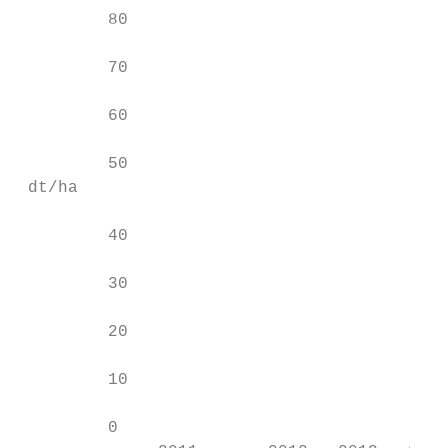
         80

         70

         60

         50

 dt/ha

         40

         30

         20

         10

         0
