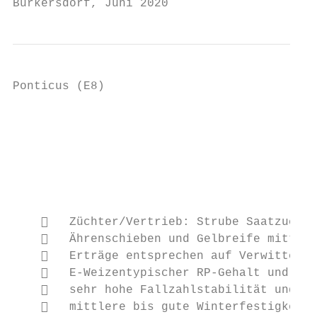
Burkersdorf, Juni 2020                     
Ponticus (E8)

                                           
                                           
                                           
                                           
                                           
       Züchter/Vertrieb: Strube Saatzucht/
       Ährenschieben und Gelbreife mittel

       Erträge entsprechen auf Verwitterun
       E-Weizentypischer RP-Gehalt und gut
       sehr hohe Fallzahlstabilität und ho
       mittlere bis gute Winterfestigkeit
