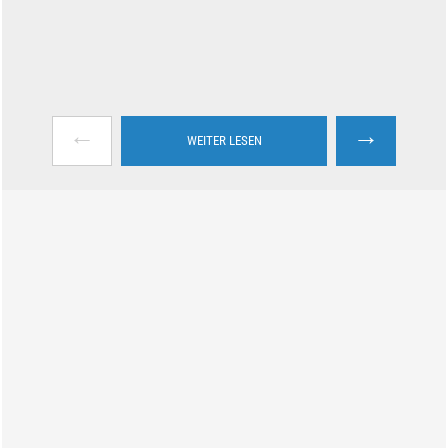
←
→
WEITER LESEN