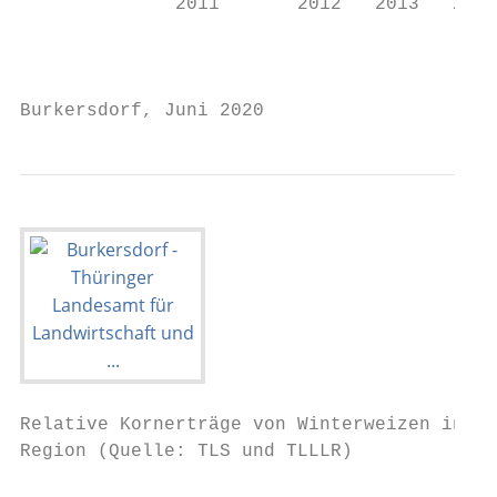
              2011       2012   2013   2014
                                           
Burkersdorf, Juni 2020                     
Relative Kornerträge von Winterweizen in de
Region (Quelle: TLS und TLLLR)
