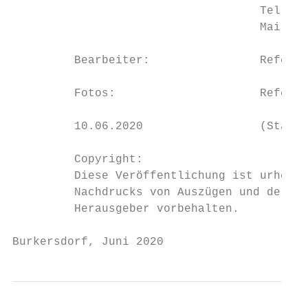
                                    Tel.: 0
                                    Mail: p
         Bearbeiter:                Referat
         Fotos:                     Referat
         10.06.2020                 (Stand 
         Copyright:

         Diese Veröffentlichung ist urheber
         Nachdrucks von Auszügen und der fo
         Herausgeber vorbehalten.

Burkersdorf, Juni 2020                     