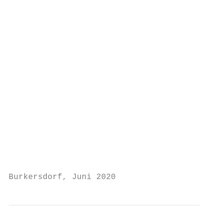
                                           
                                           
                                           
                                           
                                           
                                           
                                           
                                           
                                           
                                           
                                           
Burkersdorf, Juni 2020                     