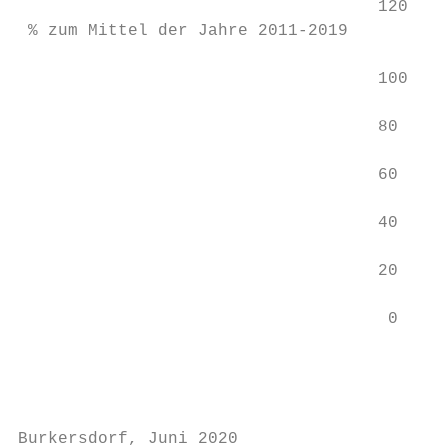
                                    120

 % zum Mittel der Jahre 2011-2019

                                    100

                                    80

                                    60

                                    40

                                    20

                                     0

                                           
                                           
                                          S
Burkersdorf, Juni 2020                     