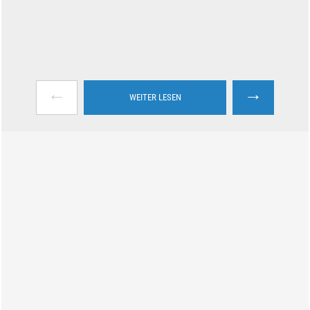
←
→
WEITER LESEN