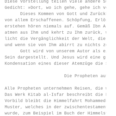
Diese Vorstellung teilen viele andere Sufis
Gedicht: »Dort, wo ich gehe, gehe ich von I
      Dieses Kommen von Gott und Zurückkehr
von allem Erschaffenen. Schöpfung, Erlösche
erstehen hören niemals auf. Gemäß Ibn Arabi
atmen aus Ihm und kehrt zu Ihm zurück, wenn
licht die Vergänglichkeit der Welt, die ohn
und wenn sie von Ihm abirrt zu nichts zerfä
      Gott wird von unserem Autor als ein l
Sein dargestellt. Und Jesus wird eine große
Kondensation eines dieser Atemzüge die Stru
                       Die Propheten auf ih
Alle Propheten unternehmen Reisen, die wir 
Das Werk Kitab al-Isfar beschreibt die Reis
Vorbild bleibt die Himmelfahrt Mohammeds, u
Muster, welches in der zwischentestamentari
wurde, zum Beispiel im Buch der Himmelsfahr