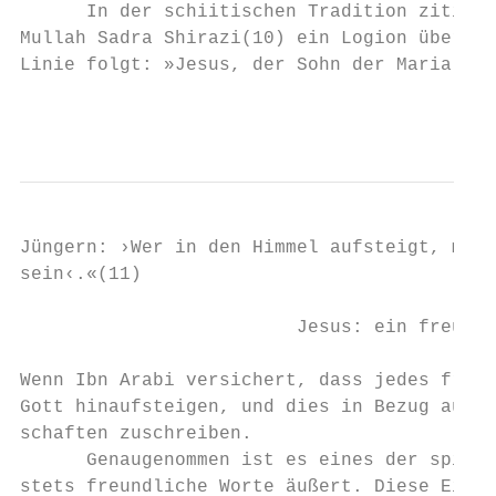
      In der schiitischen Tradition zitiert
Mullah Sadra Shirazi(10) ein Logion über Je
Linie folgt: »Jesus, der Sohn der Maria, (F
                                        5
Jüngern: ›Wer in den Himmel aufsteigt, muss
sein‹.«(11)

                         Jesus: ein freundl
Wenn Ibn Arabi versichert, dass jedes freun
Gott hinaufsteigen, und dies in Bezug auf J
schaften zuschreiben.

      Genaugenommen ist es eines der spirit
stets freundliche Worte äußert. Diese Eigen