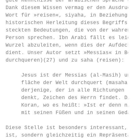
gute Kenntnisse der arabischen Sprache und 
Dank diesem Wissen vermag er den Ausdruck »
Wort für »reisen«, siyaha, in Beziehung zu 
historischen Herleitung dieses Begriffs, ei
steckten Bedeutungen, die von der wahren Id
Person sprechen. Ibn Arabi fällt es leicht,
Wurzel abzuleiten, wenn dies der Aufdeckung
dient. Unser Autor setzt »Messias« in Bezug
durchqueren)(27) und zu saha (reisen):

     Jesus ist der Messias (al-Masih) und a
     fläche der Welt durchquert (masaha), i
     derjenige, der in alle Richtungen reis
     denkt, Zeichen des Herrn findet. Dies 
     Koran, wo es heißt: »Ist er denn nicht
     mit seinen Füßen und in seinen Gedanke
Diese Stelle ist besonders interessant, wei
ist, sondern gleichzeitig ein Repräsentant 