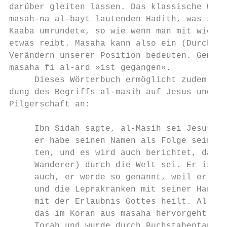
darüber gleiten lassen. Das klassische Wört
masah-na al-bayt lautenden Hadith, was so v
Kaaba umrundet«, so wie wenn man mit wieder
etwas reibt. Masaha kann also ein (Durch)Me
Verändern unserer Position bedeuten. Gemäß 
masaha fi al-ard »ist gegangen«.

     Dieses Wörterbuch ermöglicht zudem ein
dung des Begriffs al-masih auf Jesus und sp
Pilgerschaft an:

     Ibn Sidah sagte, al-Masih sei Jesus, d
     er habe seinen Namen als Folge seiner 
     ten, und es wird auch berichtet, dass 
     Wanderer) durch die Welt sei. Er ist n
     auch, er werde so genannt, weil er die
     und die Leprakranken mit seiner Hand r
     mit der Erlaubnis Gottes heilt. Al-Azh
     das im Koran aus masaha hervorgeht, en
     Torah und wurde durch Buchstabentausch