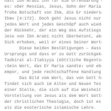
hält Ibn Arabi ihn für die Offenbarung der 
es: »Der Messias, Jesus, Sohn der Maria, wa
frohe Botschaft von Ihm, die Er niedersandt
Ihm« [4:172]. Doch geht Jesus nicht nur aus
jedes Wort und jedes Geschöpf auch wieder z
der Rückkehr, der ein Weg des Aufstiegs ist
Jesu von Ibn Arabi nicht überbetont, aber d
Sich erhoben, weil er eines Seiner Worte is
      Diese beiden Bestätigungen – dass Jes
Ursprungs und dass er zu Gott zurückgekehrt
Tadbirat al-Ilahiyya (Göttliche Regentschaf
›Sein Wort, das Er Maria sandte‹ und ebenso
empor, und jede rechtschaffene Handlung geh
      Das Bild vom Wort, das von Gott herab
findet sich auch im Alten und Neuen Testame
einer Stelle, die sich auf die Weisheit Got
Vorstellung von Jesus als dem Wort Gottes k
der christlichen Theologie, doch ist es off
als die exoterische islamische Lehre.
