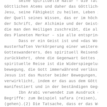
      Seine spirituelle Natur – die Tatsach
Göttlichen Atems und daher das Göttliche Wo
Jesu, seine Fähigkeit zu heilen, Leben zu g
der Quell seines Wissen, das er im höchsten
der Schrift, der Alchimie und der Geister. 
die man den Heiligen zuschreibt, die als Er
des Planeten Merkur – sie alle entspringen 
      Dass er ein Geist ist und »das Wort G
musterhaften Verkörperung einer weiteren Ei
Gotteswanderers, des spirituell Reisenden, 
zurückkehrt, ohne die Gegenwart Gottes jema
spirituelle Reise ist die Widerspiegelung e
bewegung, die Gott immerwährend verlässt un
Jesus ist das Muster beider Bewegungen, wei
verwirklicht, indem er das aus dem Göttlich
manifestiert und in der beständigen Gegenwa
      Ibn Arabi verwendet zum Ausdruck der 
Begriffe: zum Beispiel safara (reisen), sal
(gehen).(2) Die Tatsache, dass er das Wort 