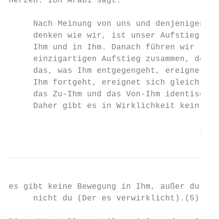
Herzen. Ibn Arabi sagt:

     Nach Meinung von uns und denjenigen, d
     denken wie wir, ist unser Aufstieg von
     Ihm und in Ihm. Danach führen wir sie 
     einzigartigen Aufstieg zusammen, der s
     das, was Ihm entgegengeht, ereignet si
     Ihm fortgeht, ereignet sich gleichfall
     das Zu-Ihm und das Von-Ihm identisch s
     Daher gibt es in Wirklichkeit kein and
                                       3
es gibt keine Bewegung in Ihm, außer durch 
     nicht du (Der es verwirklicht).(5)
