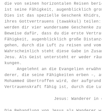
die von seinen horizontalen Reisen berichte
ist seine Fähigkeit, augenblicklich große E
Dies ist das spezielle Geschenk Khidrs, das
ihres Gottvertrauens (tawakkul) teilen: »Au
werden dir vier wundersame Geschenke zuteil
Beweise dafür, dass du die erste Vertrauens
Fähigkeit, augenblicklich große Distanzen z
gehen, durch die Luft zu reisen und vom Uni
Wahrscheinlich steht diese Gabe in Zusammen
Jesu. Als Geist untersteht er weder räumlic
kungen.

     Angelehnt an die Evangelien erwähnt Ib
derer, die seine Fähigkeiten erben –, auf d
Mohammed übertroffen wird, der aufgrund der
Vertrauenskraft fähig ist, durch die Luft z
                    Jesus: Wanderer in der 
Die Behandlung von Jesus als Wanderer wäre 