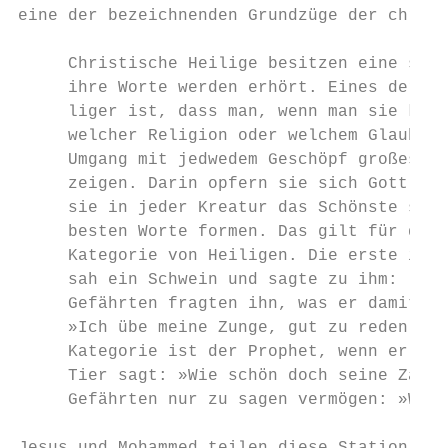
eine der bezeichnenden Grundzüge der christ
     Christische Heilige besitzen eine spir
     ihre Worte werden erhört. Eines der Ke
     liger ist, dass man, wenn man sie kenn
     welcher Religion oder welchem Glauben 
     Umgang mit jedwedem Geschöpf großes Er
     zeigen. Darin opfern sie sich Gott. Ei
     sie in jeder Kreatur das Schönste sehe
     besten Worte formen. Das gilt für die 
     Kategorie von Heiligen. Die erste ist 
     sah ein Schwein und sagte zu ihm: ›Geh
     Gefährten fragten ihn, was er damit me
     »Ich übe meine Zunge, gut zu reden.« E
     Kategorie ist der Prophet, wenn er bei
     Tier sagt: »Wie schön doch seine Zähne
     Gefährten nur zu sagen vermögen: »Wie 