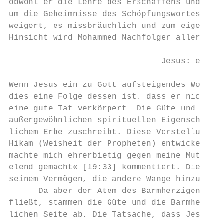
obwohl er die Lehre des Erschaffens und der
um die Geheimnisse des Schöpfungswortes kun
weigert, es missbräuchlich und zum eigenen 
Hinsicht wird Mohammed Nachfolger aller and
                               Jesus: eine 
Wenn Jesus ein zu Gott aufsteigendes Wort i
dies eine Folge dessen ist, dass er nicht n
eine gute Tat verkörpert. Die Güte und Barm
außergewöhnlichen spirituellen Eigenschafte
lichem Erbe zuschreibt. Diese Vorstellung w
Hikam (Weisheit der Propheten) entwickelt, 
machte mich ehrerbietig gegen meine Mutter;
elend gemacht« [19:33] kommentiert. Die fem
seinem Vermögen, die andere Wange hinzuhalt
      Da aber der Atem des Barmherzigen dur
fließt, stammen die Güte und die Barmherzig
lichen Seite ab. Die Tatsache, dass Jesus d