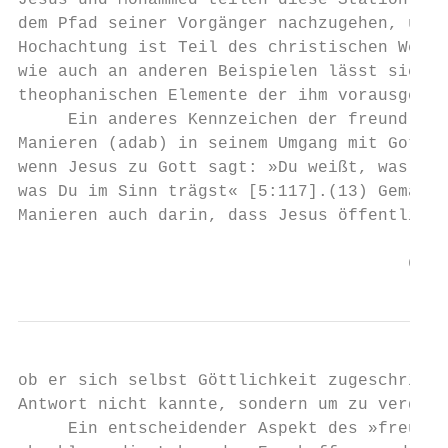
Jesus und Mohammed teilen diese Station, we
dem Pfad seiner Vorgänger nachzugehen, und 
Hochachtung ist Teil des christischen Weges
wie auch an anderen Beispielen lässt sich e
theophanischen Elemente der ihm vorausgegan
     Ein anderes Kennzeichen der freundlich
Manieren (adab) in seinem Umgang mit Gott. 
wenn Jesus zu Gott sagt: »Du weißt, was in 
was Du im Sinn trägst« [5:117].(13) Gemäß d
Manieren auch darin, dass Jesus öffentlich 
                                       6
ob er sich selbst Göttlichkeit zugeschriebe
Antwort nicht kannte, sondern um zu verdeut
     Ein entscheidender Aspekt des »freundl