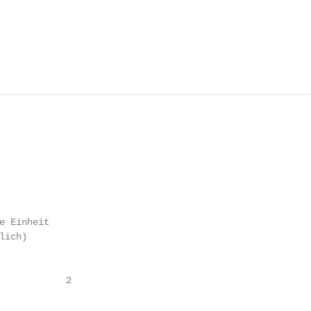
e Einheit

ich)

            2