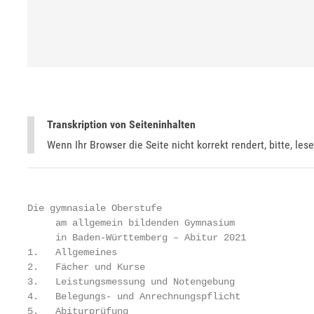
Transkription von Seiteninhalten
Wenn Ihr Browser die Seite nicht korrekt rendert, bitte, les
Die gymnasiale Oberstufe

     am allgemein bildenden Gymnasium

     in Baden-Württemberg – Abitur 2021

1.   Allgemeines

2.   Fächer und Kurse

3.   Leistungsmessung und Notengebung

4.   Belegungs- und Anrechnungspflicht

5.   Abiturprüfung
