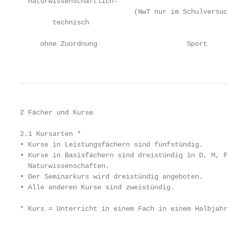
  naturwissenschaftlich-

                            (NwT nur im Schulversuc
        technisch

     ohne Zuordnung                      Sport

                                                   
2 Fächer und Kurse

2.1 Kursarten *

• Kurse in Leistungsfächern sind fünfstündig.

• Kurse in Basisfächern sind dreistündig in D, M, FS
  Naturwissenschaften.

• Der Seminarkurs wird dreistündig angeboten.

• Alle anderen Kurse sind zweistündig.

* Kurs = Unterricht in einem Fach in einem Halbjahr
