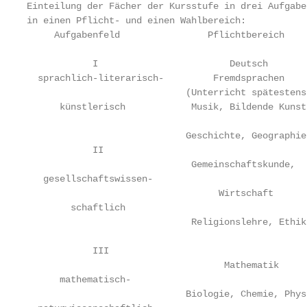
Einteilung der Fächer der Kursstufe in drei Aufgabe
in einen Pflicht- und einen Wahlbereich:

     Aufgabenfeld                Pflichtbereich    
            I                        Deutsch

  sprachlich-literarisch-         Fremdsprachen

                             (Unterricht spätestens
      künstlerisch            Musik, Bildende Kunst

                             Geschichte, Geographie
            II

                              Gemeinschaftskunde,  
   gesellschaftswissen-

                                   Wirtschaft      
        schaftlich

                              Religionslehre, Ethik
            III

                                    Mathematik     
      mathematisch-

                             Biologie, Chemie, Phys