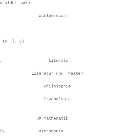
nfelder sowie

                Wahlbereich

 ab Kl. 8)

,                   Literatur

             Literatur und Theater

                  Philosophie

                  Psychologie

               VK Mathematik

ik              Astronomie
