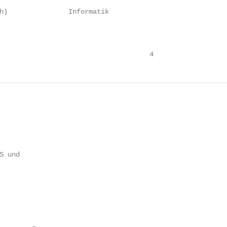
h)               Informatik

                                     4
 und
