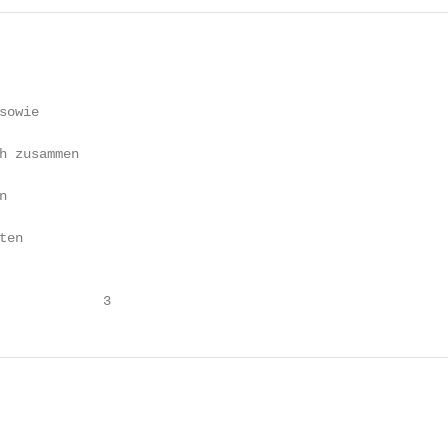
owie

h zusammen



en

             3