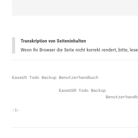
Transkription von Seiteninhalten
Wenn Ihr Browser die Seite nicht korrekt rendert, bitte, les
EaseUS Todo Backup Benutzerhandbuch

                   EaseUS® Todo Backup

                                      Benutzerhandbu
-1-