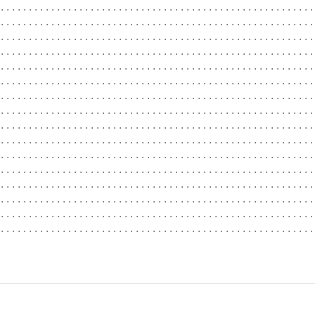
........................................................ 
........................................................
........................................................
........................................................
.........................................................
.........................................................
........................................................
........................................................
........................................................
........................................................
........................................................
........................................................
........................................................
........................................................
........................................................
........................................................