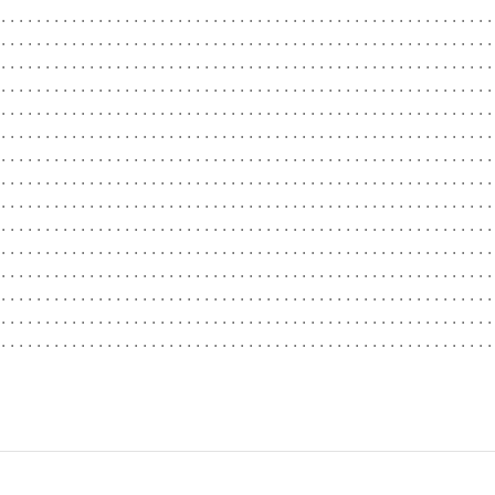
........................................................
........................................................
........................................................
........................................................
.........................................................
........................................................
........................................................
........................................................
........................................................
........................................................
........................................................
........................................................
........................................................
.........................................................
.........................................................