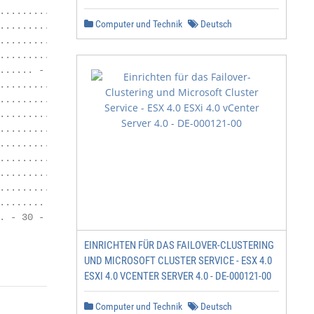
.................... - 19 -

Computer und Technik
Deutsch
................... - 21 -

..................... - 23 -

........................... - 23 -

..... - 25 -

................. - 25 -

................... - 26 -

................ - 26 -

.................... - 26 -

............................. - 27 -

............. - 27 -

.................... - 28 -

....................... - 28 -

....... - 29 -

 - 30 -

EINRICHTEN FÜR DAS FAILOVER-CLUSTERING
UND MICROSOFT CLUSTER SERVICE - ESX 4.0
ESXI 4.0 VCENTER SERVER 4.0 - DE-000121-00
Computer und Technik
Deutsch