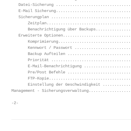
   Datei-Sicherung ................................
   E-Mail Sicherung................................
   Sicherungplan ..................................
       Zeitplan....................................
       Benachrichtigung über Backups...............
   Erweiterte Optionen.............................
       Komprimierung...............................
       Kennwort / Passwort ........................
       Backup Aufteilen ...........................
       Priorität ..................................
       E-Mail-Benachrichtigung ....................
       Pre/Post Befehle ...........................
       FTP-Kopie...................................
       Einstellung der Geschwindigkeit ............
Management - Sicherungsverwaltung..................
-2-