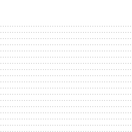
........................................................
........................................................
........................................................
.........................................................
.........................................................
........................................................
........................................................
........................................................
........................................................
........................................................
........................................................
........................................................
........................................................
........................................................
........................................................
........................................................
.........................................................
........................................................