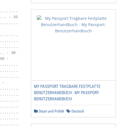
............... - 31 -

.. - 32 -

...................... - 32 -

.................. - 34 -

............ - 36 -

............. - 36 -

. - 36 -

9 -

....... - 40 -

.............. - 40 -

.......... - 42 -

-

MY PASSPORT TRAGBARE FESTPLATTE
........................ - 45 -

BENUTZERHANDBUCH - MY PASSPORT-
........................ - 45 -

BENUTZERHANDBUCH
.............. - 46 -

................. - 48 -

Staat und Politik
Deutsch
......................... - 49 -

............ - 49 -

.............. - 50 -
