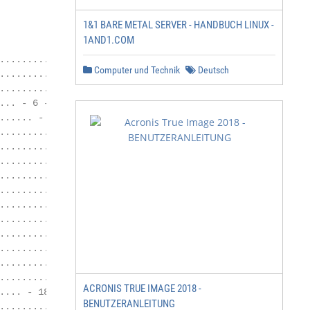
1&1 BARE METAL SERVER - HANDBUCH LINUX -
1AND1.COM
......................... - 5 -

Computer und Technik
Deutsch
............................ - 6 -

.................. - 6 -

.. - 6 -

..... - 8 -

............................... - 9 -

........... - 10 -

............. - 10 -

............ - 10 -

.......... - 10 -

............. - 10 -

................ - 11 -

......................... - 14 -

.......................... - 15 -

.................. - 15 -

........... - 16 -

ACRONIS TRUE IMAGE 2018 -
... - 18 -

BENUTZERANLEITUNG
.............. - 19 -
