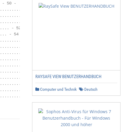
- 50 -

................. - 51 -

................ - 52 -

......... - 52 -

... - 52 -

.. - 54 -

.......... - 56 -

.......... - 56 -

.............. - 57 -

................... - 57 -

............. - 59 -

................. - 59 -

RAYSAFE VIEW BENUTZERHANDBUCH
........................... - 59 -

................ - 60 -

Computer und Technik
Deutsch
.......................... - 61 -

.............. - 61 -
