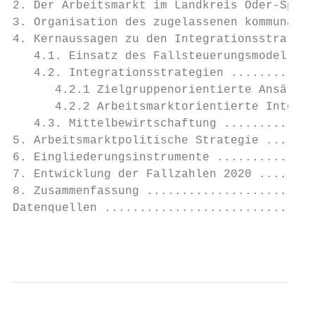
2. Der Arbeitsmarkt im Landkreis Oder-Spree
3. Organisation des zugelassenen kommunalen
4. Kernaussagen zu den Integrationsstrategi
   4.1. Einsatz des Fallsteuerungsmodells: 
   4.2. Integrationsstrategien ............
      4.2.1 Zielgruppenorientierte Ansätze 
      4.2.2 Arbeitsmarktorientierte Integra
   4.3. Mittelbewirtschaftung .............
5. Arbeitsmarktpolitische Strategie .......
6. Eingliederungsinstrumente ..............
7. Entwicklung der Fallzahlen 2020 ........
8. Zusammenfassung ........................
Datenquellen ..............................
                                           