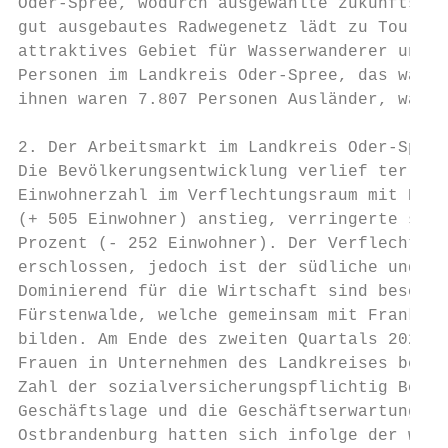
Oder-Spree, wodurch ausgewählte zukunftsori
gut ausgebautes Radwegenetz lädt zu Touren 
attraktives Gebiet für Wasserwanderer und U
Personen im Landkreis Oder-Spree, das waren
ihnen waren 7.807 Personen Ausländer, was e
2. Der Arbeitsmarkt im Landkreis Oder-Spree
Die Bevölkerungsentwicklung verlief territo
Einwohnerzahl im Verflechtungsraum mit Berl
(+ 505 Einwohner) anstieg, verringerte sie 
Prozent (- 252 Einwohner). Der Verflechtung
erschlossen, jedoch ist der südliche und ös
Dominierend für die Wirtschaft sind besonde
Fürstenwalde, welche gemeinsam mit Frankfur
bilden. Am Ende des zweiten Quartals 2020 w
Frauen in Unternehmen des Landkreises besch
Zahl der sozialversicherungspflichtig Besch
Geschäftslage und die Geschäftserwartungen 
Ostbrandenburg hatten sich infolge der wirt