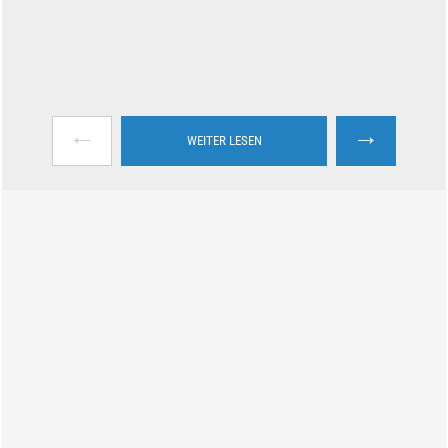
←
→
WEITER LESEN