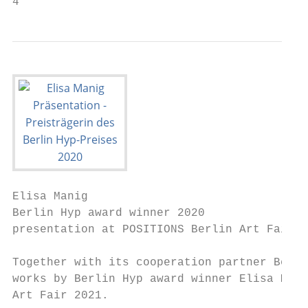
4                                          
Elisa Manig

Berlin Hyp award winner 2020               
presentation at POSITIONS Berlin Art Fair 2
                                           
Together with its cooperation partner Berli
works by Berlin Hyp award winner Elisa Mani
Art Fair 2021.                             