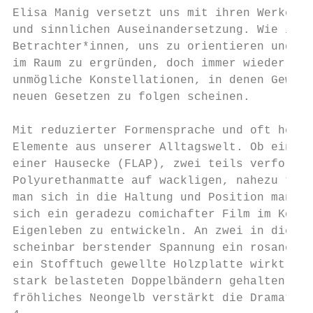
Elisa Manig versetzt uns mit ihren Werken i
und sinnlichen Auseinandersetzung. Wie in e
Betrachter*innen, uns zu orientieren und di
im Raum zu ergründen, doch immer wieder sto
unmögliche Konstellationen, in denen Gewich
neuen Gesetzen zu folgen scheinen.

                                           
Mit reduzierter Formensprache und oft heite
Elemente aus unserer Alltagswelt. Ob ein gi
einer Hausecke (FLAP), zwei teils verformte
Polyurethanmatte auf wackligen, nahezu tork
man sich in die Haltung und Position manche
sich ein geradezu comichafter Film im Kopf 
Eigenleben zu entwickeln. An zwei in die Wa
scheinbar berstender Spannung ein rosaner R
ein Stofftuch gewellte Holzplatte wirkt, al
stark belasteten Doppelbändern gehalten (oh
fröhliches Neongelb verstärkt die Dramatik 