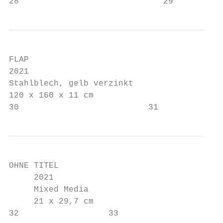
28                             29
FLAP

2021

Stahlblech, gelb verzinkt

120 x 160 x 11 cm

30                          31
OHNE TITEL

     2021

     Mixed Media

     21 x 29,7 cm

32                  33