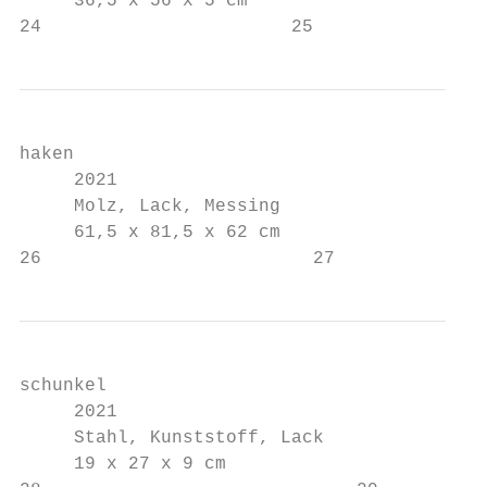
     36,5 x 56 x 5 cm

24                       25
haken

     2021

     Molz, Lack, Messing

     61,5 x 81,5 x 62 cm

26                         27
schunkel

     2021

     Stahl, Kunststoff, Lack

     19 x 27 x 9 cm
