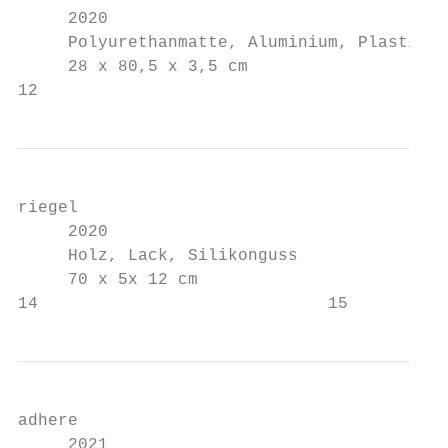
     2020

     Polyurethanmatte, Aluminium, Plastik

     28 x 80,5 x 3,5 cm

12                                         
riegel

     2020

     Holz, Lack, Silikonguss

     70 x 5x 12 cm

14                             15
adhere

     2021
