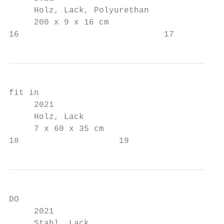
     Holz, Lack, Polyurethan

     200 x 9 x 16 cm

16                             17
fit in

     2021

     Holz, Lack

     7 x 60 x 35 cm

18                    19
DO

     2021

     Stahl, Lack
