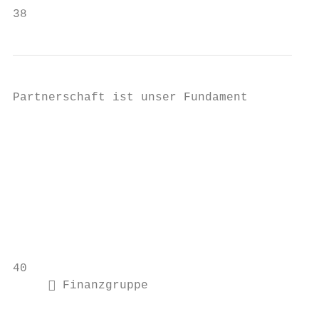
38                                         
Partnerschaft ist unser Fundament

                                         Kr
                                         Fö
                                         Ge
                                         ­Verpf
                                          m
                                          Kunst
                                         ww
40                                         
      Finanzgruppe