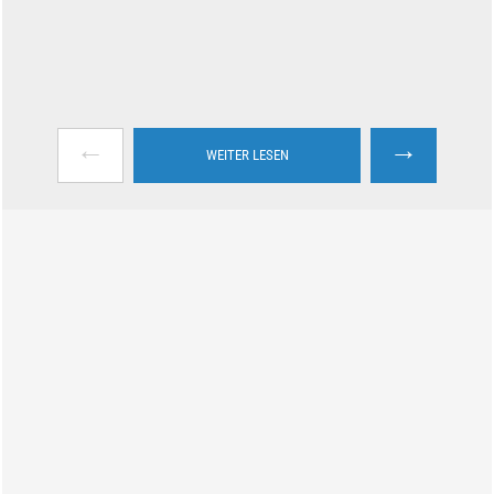
←
→
WEITER LESEN