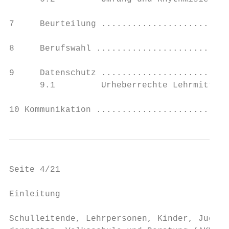
7     Beurteilung .........................
8     Berufswahl ..........................
9     Datenschutz .........................
      9.1         Urheberrechte Lehrmittel 
10 Kommunikation ..........................
Seite 4/21                                 
Einleitung

Schulleitende, Lehrpersonen, Kinder, Jugend