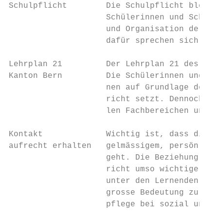
Schulpflicht        Die Schulpflicht bleibt
                    Schülerinnen und Schüle
                    und Organisation der Au
                    dafür sprechen sich Sch
Lehrplan 21         Der Lehrplan 21 des Kan
Kanton Bern         Die Schülerinnen und Sc
                    nen auf Grundlage der K
                    richt setzt. Dennoch is
                    len Fachbereichen und M
Kontakt             Wichtig ist, dass die L
aufrecht erhalten   gelmässigem, persönlich
                    geht. Die Beziehung zu 
                    richt umso wichtiger, d
                    unter den Lernenden (z.
                    grosse Bedeutung zu. Be
                    pflege bei sozial und s