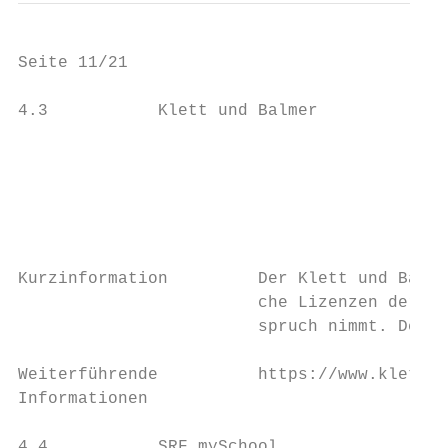
Seite 11/21                                
4.3           Klett und Balmer

                                           
                                           
                                           
Kurzinformation         Der Klett und Balme
                        che Lizenzen der di
                        spruch nimmt. Der K
Weiterführende          https://www.klett-o
Informationen

4.4           SRF mySchool
