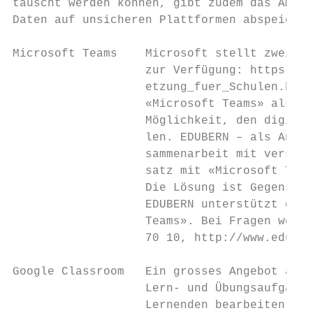
tauscht werden können, gibt zudem das Ampel
Daten auf unsicheren Plattformen abspeicher
Microsoft Teams    Microsoft stellt zwei Tr
                   zur Verfügung: https://w
                   etzung_fuer_Schulen.htm

                   «Microsoft Teams» als Be
                   Möglichkeit, den digital
                   len. EDUBERN – als Angeb
                   sammenarbeit mit verschi
                   satz mit «Microsoft Team
                   Die Lösung ist Gegenstan
                   EDUBERN unterstützt die 
                   Teams». Bei Fragen wende
                   70 10, http://www.eduber
Google Classroom   Ein grosses Angebot an A
                   Lern- und Übungsaufgaben
                   Lernenden bearbeiten die