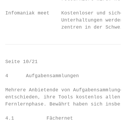
Infomaniak meet    Kostenloser und sicherer
                   Unterhaltungen werden ve
                   zentren in der Schweiz: 
Seite 10/21                                
4      Aufgabensammlungen

Mehrere Anbietende von Aufgabensammlungen h
entschieden, ihre Tools kostenlos allen Sch
Fernlernphase. Bewährt haben sich insbesond
4.1           Fächernet
