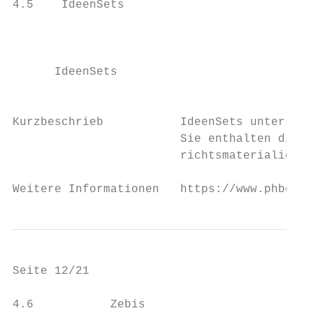
4.5    IdeenSets

                                           
      IdeenSets                            
                                           
Kurzbeschrieb           IdeenSets unterstüt
                        Sie enthalten digit
                        richtsmaterialien k
Weitere Informationen   https://www.phbern.
Seite 12/21                                
4.6           Zebis
