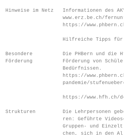
Hinweise im Netz   Informationen des AKVB u
                   www.erz.be.ch/fernunterr
                   https://www.phbern.ch/fe
                   Hilfreiche Tipps für Leh
Besondere          Die PHBern und die HfH b
Förderung          Förderung von Schülerinn
                   Bedürfnissen.

                   https://www.phbern.ch/di
                   pandemie/stufenuebergrei
                   https://www.hfh.ch/de

Strukturen         Die Lehrpersonen geben e
                   ren: Geführte Videoseque
                   Gruppen- und Einzeltreff
                   chen, sich in den Alltag