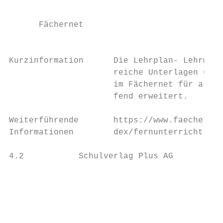
                                           
      Fächernet                            
                                           
Kurzinformation      Die Lehrplan- Lehrmitt
                     reiche Unterlagen und 
                     im Fächernet für alle 
                     fend erweitert.

Weiterführende       https://www.faechernet
Informationen        dex/fernunterricht.htm
4.2           Schulverlag Plus AG

                                           
                                           