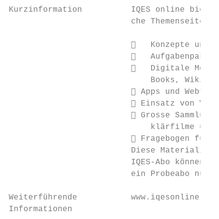
Kurzinformation          IQES online bietet
                         che Themenseiten z
                            Konzepte und P
                            Aufgabenpakete
                            Digitale Medie
                             Books, Wikis &
                          Apps und Webtool
                          Einsatz von Vide
                          Grosse Sammlung 
                             klärfilme und 
                          Fragebogen für E
                         Diese Materialien 
                         IQES-Abo können on
                         ein Probeabo nutze
Weiterführende           www.iqesonline.net

Informationen