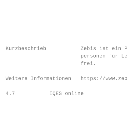
                                           
                                           
                                           
Kurzbeschrieb           Zebis ist ein Porta
                        personen für Lehrpe
                        frei.

Weitere Informationen   https://www.zebis.c
4.7           IQES online

                                           
                                           
                                           