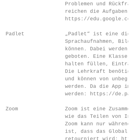
                   Problemen und Rückfragen
                   reichen die Aufgaben nac
                   https://edu.google.com/i
Padlet             „Padlet“ ist eine digita
                   Sprachaufnahmen, Bildsch
                   können. Dabei werden ver
                   geboten. Eine Klasse kan
                   halten füllen, Einträge 
                   Die Lehrkraft benötigt e
                   und können von unbegrenz
                   werden. Da die App im Br
                   werden: https://de.padle
Zoom               Zoom ist eine Zusammenar
                   wie das Teilen von Inhal
                   Zoom kann nur während de
                   ist, dass das Global Dat
                   retourniert wird: https: