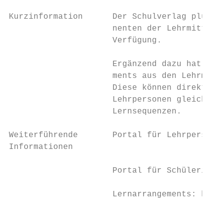
                                           
Kurzinformation      Der Schulverlag plus s
                     nenten der Lehrmittel 
                     Verfügung.

                     Ergänzend dazu hat der
                     ments aus den Lehrmitt
                     Diese können direkt fü
                     Lehrpersonen gleichzei
                     Lernsequenzen.

Weiterführende       Portal für Lehrpersone
Informationen

                     Portal für Schülerinne
                     Lernarrangements: http