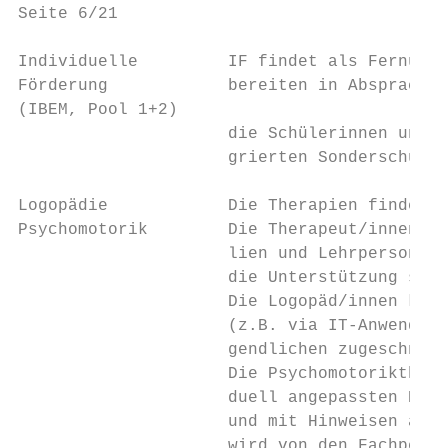
Seite 6/21                                 
Individuelle         IF findet als Fernunte
Förderung            bereiten in Absprache 
(IBEM, Pool 1+2)

                     die Schülerinnen und S
                     grierten Sonderschulun
Logopädie            Die Therapien finden i
Psychomotorik        Die Therapeut/innen pf
                     lien und Lehrpersonen.
                     die Unterstützung so g
                     Die Logopäd/innen könn
                     (z.B. via IT-Anwendung
                     gendlichen zugeschnitt
                     Die Psychomotorikthera
                     duell angepassten Bewe
                     und mit Hinweisen auf 
                     wird von den Fachperso