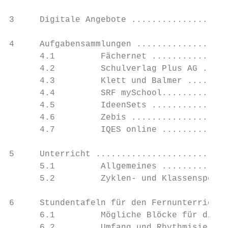
3     Digitale Angebote ...................
4     Aufgabensammlungen ..................
      4.1         Fächernet ...............
      4.2         Schulverlag Plus AG .....
      4.3         Klett und Balmer ........
      4.4         SRF mySchool.............
      4.5         IdeenSets ...............
      4.6         Zebis ...................
      4.7         IQES online .............
5     Unterricht ..........................
      5.1         Allgemeines .............
      5.2         Zyklen- und Klassenspezif
6     Stundentafeln für den Fernunterricht 
      6.1         Mögliche Blöcke für die S
      6.2         Umfang und Rhythmisierung