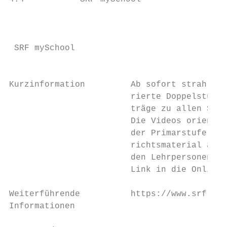
                                           
 SRF mySchool                              
                                           
Kurzinformation         Ab sofort strahlt S
                        rierte Doppelstunde
                        träge zu allen Stuf
                        Die Videos orientie
                        der Primarstufe und
                        richtsmaterial aus 
                        den Lehrpersonen in
                        Link in die Online-
Weiterführende          https://www.srf.ch/
Informationen
