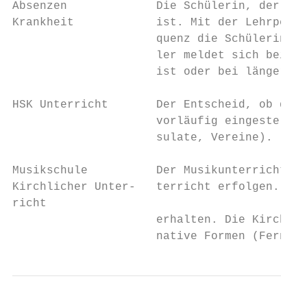
Absenzen             Die Schülerin, der Sch
Krankheit            ist. Mit der Lehrperso
                     quenz die Schülerin, d
                     ler meldet sich bei de
                     ist oder bei längerer 
HSK Unterricht       Der Entscheid, ob der 
                     vorläufig eingestellt 
                     sulate, Vereine).

Musikschule          Der Musikunterricht ka
Kirchlicher Unter-   terricht erfolgen. Der
richt

                     erhalten. Die Kirchgem
                     native Formen (Fernunt