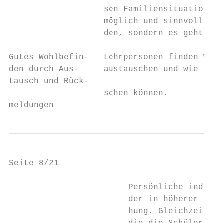
                   sen Familiensituation hi
                   möglich und sinnvoll ist
                   den, sondern es geht um 
Gutes Wohlbefin-   Lehrpersonen finden Wege
den durch Aus-     austauschen und wie sich
tausch und Rück-

                   schen können.

meldungen
Seite 8/21                                 
                        Persönliche individ
                        der in höherer Freq
                        hung. Gleichzeitig 