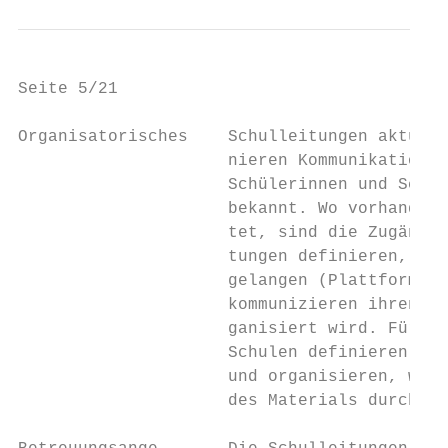
Seite 5/21                                 
Organisatorisches    Schulleitungen aktuali
                     nieren Kommunikationsw
                     Schülerinnen und Schül
                     bekannt. Wo vorhanden,
                     tet, sind die Zugänge 
                     tungen definieren, wie
                     gelangen (Plattform, M
                     kommunizieren ihren Sc
                     ganisiert wird. Für di
                     Schulen definieren, we
                     und organisieren, wie 
                     des Materials durch di