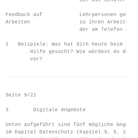
                        die die Schülerin, 
Feedback auf            Lehrpersonen geben 
Arbeiten                zu ihren Arbeiten. 
                        der am Telefon erfo
1   Beispiele: Was hat dich heute beim Lese
        Hilfe gesucht? Wie würdest du deine
        vor?
Seite 9/21                                 
3        Digitale Angebote

Unten aufgeführt sind fünf mögliche Angebot
im Kapitel Datenschutz (Kapitel 9, S. 18) s