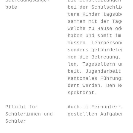
Betreuungsange-      Die Schulleitungen erh
bote                 bei der Schulschliessu
                     tere Kinder tagsüber b
                     sammen mit der Tagessc
                     welche zu Hause oder i
                     haben und somit im Sch
                     müssen. Lehrpersonen u
                     sonders gefährdeten Pe
                     men die Betreuung. Ein
                     len, Tageseltern und w
                     beit, Jugendarbeit) is
                     Kantonales Führungsorg
                     dert werden. Den Bedar
                     spektorat.

Pflicht für          Auch im Fernunterricht
Schülerinnen und     gestellten Aufgaben zu
Schüler
