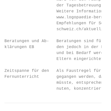
                     der Tagesbetreuung der
                     Weitere Informationen 
                     www.logopaedie-bern.ch
                     Empfehlungen für Schul
                     schweiz.ch/aktuell/meh
Beratungen und Ab-   Beratungen sind für Le
klärungen EB         den jedoch in der Rege
                     und bei Bedarf werden 
                     Eltern eingerichtet.

Zeitspanne für den   Als Faustregel für ein
Fernunterricht       gegangen werden, dass 
                     müsste, entsprechend d
                     nuten, konzentriert ar