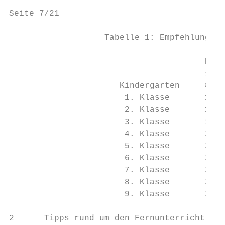
Seite 7/21                                 
                   Tabelle 1: Empfehlungen 
                                       Konz
                                       span
                      Kindergarten     8-12
                       1. Klasse       14 M
                       2. Klasse       16 M
                       3. Klasse       18 M
                       4. Klasse       20 M
                       5. Klasse       22 M
                       6. Klasse       24 M
                       7. Klasse       26 M
                       8. Klasse       28 M
                       9. Klasse       30 M
2      Tipps rund um den Fernunterricht
