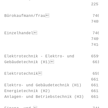
                                    2257P I
Bürokaufmann/frau                  7400P I
                                    7405P V
Einzelhandel                       7400P I
                                    7409P W
                                    7414P W
Elektrotechnik - Elektro- und       6599P E
Gebäudetechnik (H1)                6610P T
Elektrotechnik                     6599P  
                                    6611P  
Elektro- und Gebäudetechnik (H1)    6612P  
Energietechnik (H2)                 6613P  
Anlagen- und Betriebstechnik (H3)   6614P  