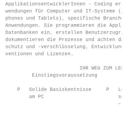
ApplikationsentwicklerInnen - Coding erstel
wendungen für Computer und IT-Systeme (z. B
phones und Tablets), spezifische Branchenso
Anwendungen. Sie programmieren die Applikat
Datenbanken ein, erstellen Benutzerzugriffe
dokumentieren die Prozesse und achten dabei
schutz und -verschlüsselung, Entwicklungsst
ventionen und Lizenzen.                    
                         IHR WEG ZUM LEHRAB
         Einstiegsvoraussetzung            
    P   Solide Basiskentnisse     P   Lehrg
        am PC                         sentw
                                      – 344
                                           
                                           
                                           