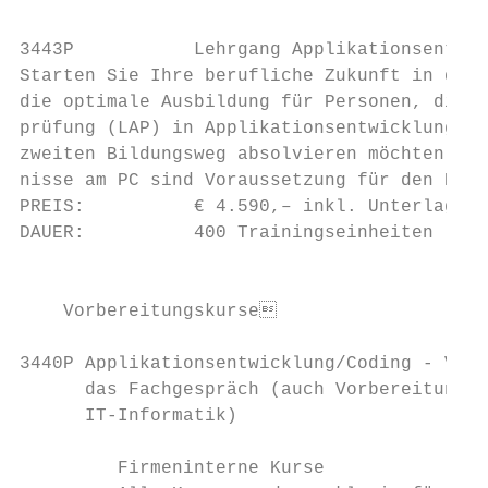
3443P           Lehrgang Applikationsentwic
Starten Sie Ihre berufliche Zukunft in der 
die optimale Ausbildung für Personen, die d
prüfung (LAP) in Applikationsentwicklung - 
zweiten Bildungsweg absolvieren möchten. So
nisse am PC sind Voraussetzung für den Kurs
PREIS:          € 4.590,– inkl. Unterlagen

DAUER:          400 Trainingseinheiten     
                                           
    Vorbereitungskurse                    
3440P Applikationsentwicklung/Coding - Vorb
      das Fachgespräch (auch Vorbereitung a
      IT-Informatik)                       
         Firmeninterne Kurse
