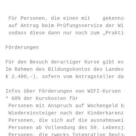
                                           
 Für Personen, die einen mit    gekennzeich
 auf Antrag beim Prüfungsservice der Wirtsc
 sodass diese dann nur noch zum „Praktische
Förderungen                                
                                           
Für den Besuch derartiger Kurse gibt es seh
Im Rahmen des Bildungskontos des Landes OÖ 
€ 2.400,–), sofern vom Antragsteller das Bi
Infos über Förderungen von WIFI-Kursen find
* 60% der Kurskosten für

 Personen mit Anspruch auf Wochengeld bzw. 
 Wiedereinsteiger nach der Kinderkarenz

 Personen, die sich auf die ausnahmsweise 
 Personen ab Vollendung des 50. Lebensjahr
 Personen, die zwecks Integration Deutschku