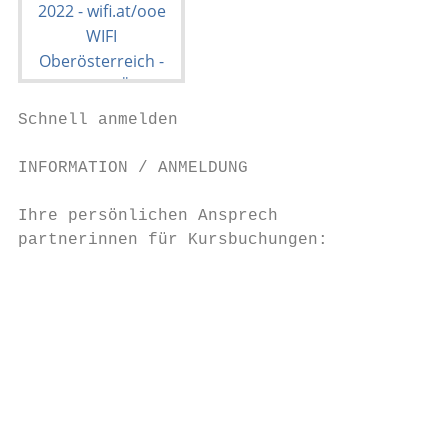
Schnell anmelden

                                           
INFORMATION / ANMELDUNG                    
Ihre persönlichen Ansprech­

partnerinnen für Kursbuchungen:            
                                           
                                           
                                           
                                           
                                           
                                           