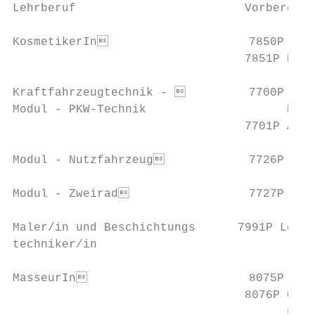
Lehrberuf                        Vorbereitu
KosmetikerIn                    7850P Info
                                 7851P Dipl
Kraftfahrzeugtechnik -          7700P Eins
Modul - PKW-Technik                    Eins
                                 7701P Ausb
                                           
Modul - Nutzfahrzeug            7726P Zusa
Modul - Zweirad                 7727P Fach
Maler/in und Beschichtungs­      7991P Lehr
techniker/in

MasseurIn                       8075P Info
                                 8076P Grun
                                       und 