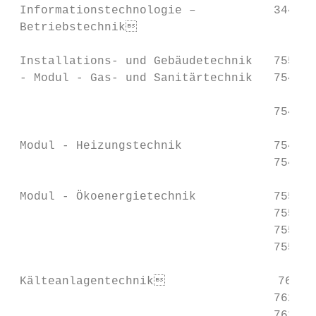
 Informationstechnologie –           3442P 
 Betriebstechnik

 Installations- und Gebäudetechnik   7550P 
 - Modul - Gas- und Sanitärtechnik   7546P 
                                           
                                     7547P 
                                           
 Modul - Heizungstechnik             7548P 
                                     7549P 
                                           
 Modul - Ökoenergietechnik           7557P 
                                     7553P 
                                     7554P 
                                     7552P 
 Kälteanlagentechnik                7625P 
                                     7626P 
                                     7627P 