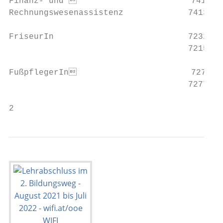
Finanz- und                        7411P I
Rechnungswesenassistenz             7413P V
FriseurIn                           7232P V
                                    7215P I
FußpflegerIn                       7276P    	Informationsveranstaltung Fußpflege                                      18

                                    7277P D
2