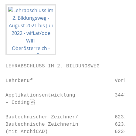
LEHRABSCHLUSS IM 2. BILDUNGSWEG            
Lehrberuf                           Vorbere
Applikationsentwicklung             3443P L
– Coding

Bautechnischer Zeichner/            6231P  
Bautechnische Zeichnerin            6232P  
(mit ArchiCAD)                      6234P  