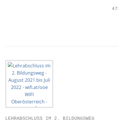
                                     4785P 
                                           
                                           
LEHRABSCHLUSS IM 2. BILDUNGSWEG            