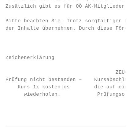
Zusätzlich gibt es für OÖ AK-Mitglieder ein
Bitte beachten Sie: Trotz sorgfältiger Rech
der Inhalte übernehmen. Durch diese Förderi
                                           
Zeichenerklärung

                                    ZEUGNIS
Prüfung nicht bestanden –    Kursabschluss 
    Kurs 1x kostenlos        die auf einer 
      wiederholen.            Prüfungsordnu
                                           