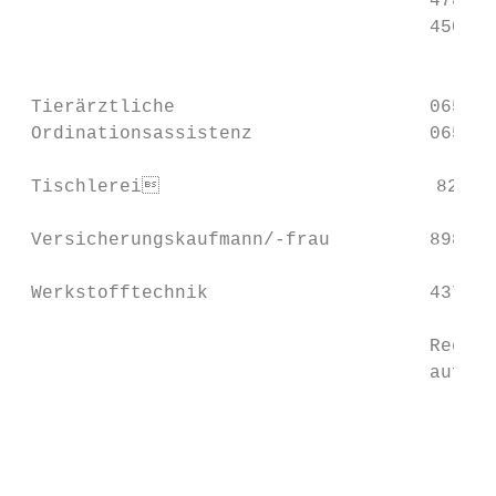
                                     4786P 
                                     4506P 
                                           
 Tierärztliche                       0655P 
 Ordinationsassistenz                0656P 
 Tischlerei                         8226P 
 Versicherungskaufmann/-frau         8985P 
 Werkstofftechnik                    4373P 
                                     Regist
                                     auf wi
                                           
                                           
                                           