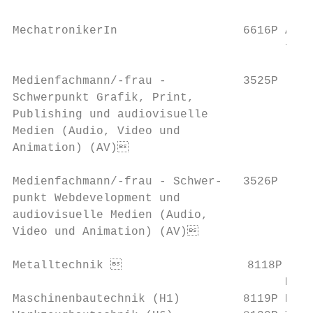
MechatronikerIn                  6616P Aufb
                                       für 
Medienfachmann/-frau -           3525P    	Lehrgang Medienfachmann/-frau Schwerpunkt Grafik, Print                    38

Schwerpunkt Grafik, Print,

Publishing und audiovisuelle

Medien (Audio, Video und

Animation) (AV)

Medienfachmann/-frau - Schwer-   3526P    	Lehrgang Medienfachmann/-frau Schwerpunkt Webdevelopment                   39

punkt Webdevelopment und

audiovisuelle Medien (Audio,

Video und Animation) (AV)

Metalltechnik                   8118P Info
                                       Meta
Maschinenbautechnik (H1)         8119P Meta