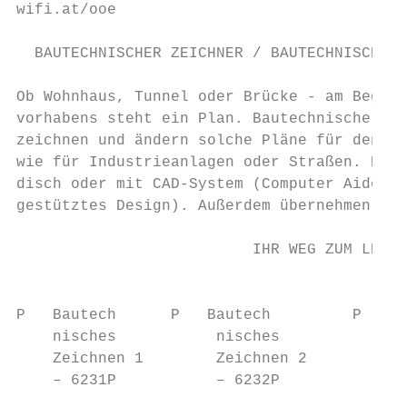
wifi.at/ooe                                
  BAUTECHNISCHER ZEICHNER / BAUTECHNISCHE Z
Ob Wohnhaus, Tunnel oder Brücke - am Beginn
vorhabens steht ein Plan. Bautechnische Zei
zeichnen und ändern solche Pläne für den Ho
wie für Industrieanlagen oder Straßen. Die 
disch oder mit CAD-System (Computer Aided D
gestütztes Design). Außerdem übernehmen sie
                          IHR WEG ZUM LEHRA
                                           
P   Bautech­      P   Bautech­         P   M
    nisches           nisches              
    Zeichnen 1        Zeichnen 2           
    – 6231P           – 6232P              
                                           