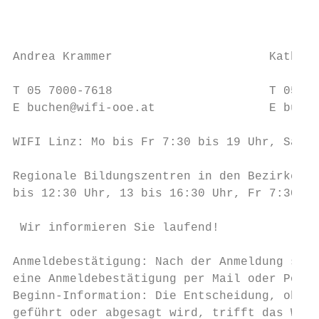
                                           
                                           
                                           
Andrea Krammer                      Kathari
                                           
T 05 7000-7618                      T 05 70
E buchen@wifi-ooe.at                E buche
                                           
WIFI Linz: Mo bis Fr 7:30 bis 19 Uhr, Sa 7 
Regionale Bildungszentren in den Bezirken: 
bis 12:30 Uhr, 13 bis 16:30 Uhr, Fr 7:30 bi
 Wir informieren Sie laufend!

Anmeldebestätigung: Nach der Anmeldung send
eine Anmeldebestätigung per Mail oder Post.

Beginn-Information: Die Entscheidung, ob ein
ge­führt oder abgesagt wird, trifft das WIFI