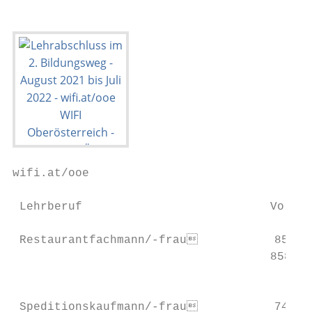
wifi.at/ooe                                
 Lehrberuf                           Vorber
 Restaurantfachmann/-frau           8580P 
                                     8581P 
                                           
 Speditionskaufmann/-frau           7400P 