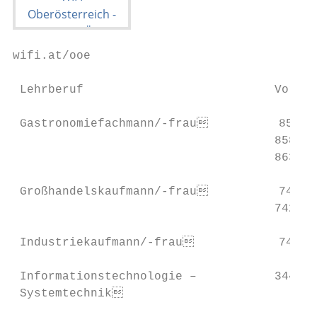
wifi.at/ooe                                
 Lehrberuf                           Vorber
 Gastronomiefachmann/-frau          8580P 
                                     8581P 
                                     8630P 
 Großhandelskaufmann/-frau          7400P 
                                     7427P 
 Industriekaufmann/-frau            7400P 
 Informationstechnologie –           3442P 
 Systemtechnik
