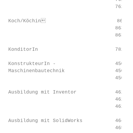
                                     7628P 
 Koch/Köchin                        8630P 
                                     8631P 
                                     8633P 
 KonditorIn                          7826P 
 KonstrukteurIn -                    4500P 
 Maschinenbautechnik                 4501P 
                                     4505P 
 Ausbildung mit Inventor             4621P 
                                     4622P 
                                     4623P 
 Ausbildung mit SolidWorks           4649P 
                                     4650P 