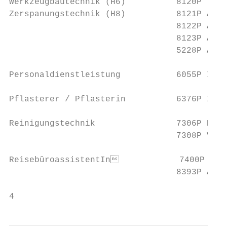
Werkzeugbautechnik (H6)          8120P Tage
Zerspanungstechnik (H8)          8121P Ausb
                                 8122P Ausb
                                 8123P Ausb
                                 5228P Ausb
Personaldienstleistung           6055P Inte
Pflasterer / Pflasterin          6376P Inte
Reinigungstechnik                7306P Rein
                                 7308P Vorb
ReisebüroassistentIn            7400P Inte
                                 8393P Ausb
4