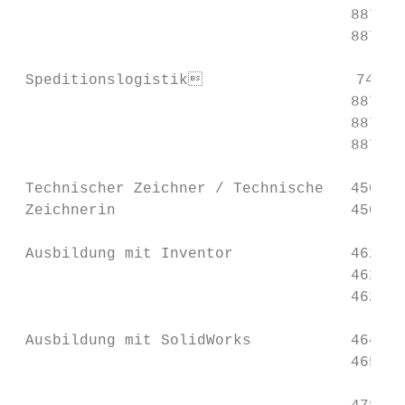
                                     8873P 
                                     8874P 
 Speditionslogistik                 7400P 
                                     8873P 
                                     8874P 
                                     8877P 
 Technischer Zeichner / Technische   4500P 
 Zeichnerin                          4501P 
 Ausbildung mit Inventor             4621P 
                                     4622P 
                                     4623P 
 Ausbildung mit SolidWorks           4649P 
                                     4650P 