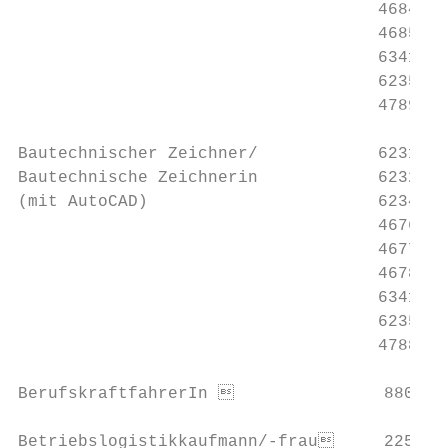
                                    4684P  
                                    4685P  
                                    6341P  
                                    6235P  
                                    4789P  
Bautechnischer Zeichner/            6231P  
Bautechnische Zeichnerin            6232P  
(mit AutoCAD)                       6234P  
                                    4676P  
                                    4677P  
                                    4678P  
                                    6341P  
                                    6235P  
                                    4788P  
BerufskraftfahrerIn                8802P B
Betriebslogistikkaufmann/-frau     2256P V