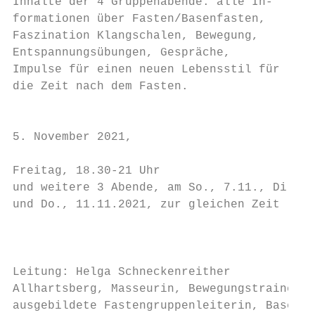
Inhalte der 4 Gruppenabende: alle In-      
formationen über Fasten/Basenfasten,       
Faszination Klangschalen, Bewegung,        
Entspannungsübungen, Gespräche,            
Impulse für einen neuen Lebensstil für     
die Zeit nach dem Fasten.                  
                                           
                                           
5. November 2021,                          
                                           
Freitag, 18.30-21 Uhr

und weitere 3 Abende, am So., 7.11., Di., 9
und Do., 11.11.2021, zur gleichen Zeit     
                                           
                                           
                                           
Leitung: Helga Schneckenreither            
Allhartsberg, Masseurin, Bewegungstrainerin
ausgebildete Fastengruppenleiterin, Basenfa