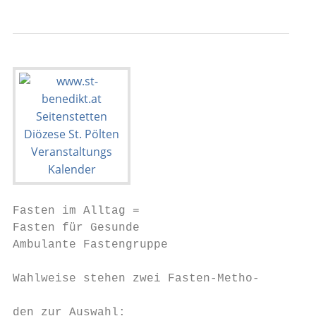
Fasten im Alltag =                         
Fasten für Gesunde                         
Ambulante Fastengruppe                     
                                           
Wahlweise stehen zwei Fasten-Metho-        
                                           
den zur Auswahl:                           