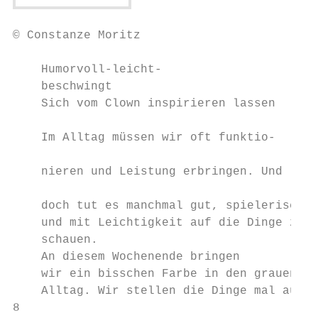
© Constanze Moritz

    Humorvoll-leicht-                      
    beschwingt                             
    Sich vom Clown inspirieren lassen      
                                           
    Im Alltag müssen wir oft funktio-      
                                           
    nieren und Leistung erbringen. Und     
                                           
    doch tut es manchmal gut, spielerisch  
    und mit Leichtigkeit auf die Dinge zu  
    schauen.                               
    An diesem Wochenende bringen           
    wir ein bisschen Farbe in den grauen   
    Alltag. Wir stellen die Dinge mal auf  
8
