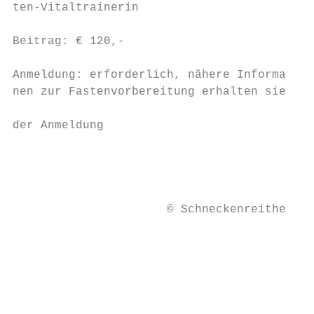
ten-Vitaltrainerin                         
                                           
Beitrag: € 120,-

                                           
Anmeldung: erforderlich, nähere Informatio-

nen zur Fastenvorbereitung erhalten sie nac
                                           
der Anmeldung

                                           
                                           
                                           
                                           
                      © Schneckenreither

                                           
                                           