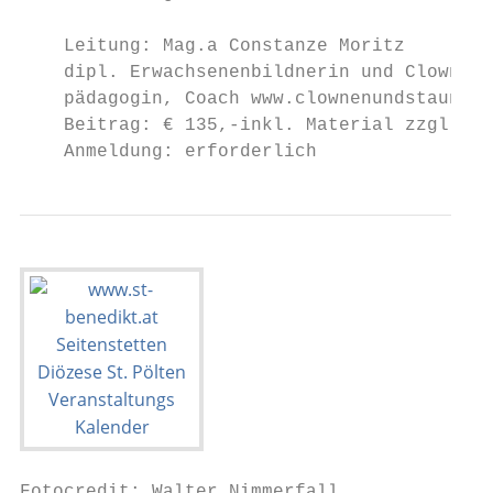
                                           
    Leitung: Mag.a Constanze Moritz        
    dipl. Erwachsenenbildnerin und Clownin,
    pädagogin, Coach www.clownenundstaunen.
    Beitrag: € 135,-inkl. Material zzgl. Au
    Anmeldung: erforderlich                
Fotocredit: Walter Nimmerfall
