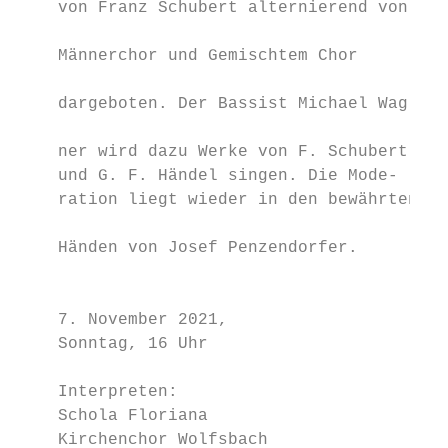
    von Franz Schubert alternierend von

                                           
    Männerchor und Gemischtem Chor

                                           
    dargeboten. Der Bassist Michael Wag-

                                           
    ner wird dazu Werke von F. Schubert    
    und G. F. Händel singen. Die Mode-

    ration liegt wieder in den bewährten   
                                           
    Händen von Josef Penzendorfer.

                                           
                                           
    7. November 2021,                      
    Sonntag, 16 Uhr

                                           
    Interpreten:                           
    Schola Floriana                        
    Kirchenchor Wolfsbach                  