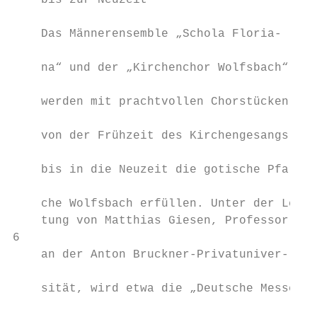
    bis zur Neuzeit                        
                                           
    Das Männerensemble „Schola Floria-

                                           
    na“ und der „Kirchenchor Wolfsbach“

                                           
    werden mit prachtvollen Chorstücken

                                           
    von der Frühzeit des Kirchengesangs

                                           
    bis in die Neuzeit die gotische Pfarrki
                                           
    che Wolfsbach erfüllen. Unter der Lei- 
    tung von Matthias Giesen, Professor    
6                                          
    an der Anton Bruckner-Privatuniver-    
                                           
    sität, wird etwa die „Deutsche Messe“

                                           