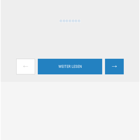
←
→
WEITER LESEN