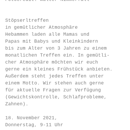
                                           
Stöpserltreffen                            
in gemütlicher Atmosphäre                  
Hebammen laden alle Mamas und              
Papas mit Babys und Kleinkindern           
bis zum Alter von 3 Jahren zu einem        
monatlichen Treffen ein. In gemütli-       
cher Atmosphäre möchten wir euch           
gerne ein kleines Frühstück anbieten.      
Außerdem steht jedes Treffen unter         
einem Motto. Wir stehen auch gerne         
für aktuelle Fragen zur Verfügung          
(Gewichtskontrolle, Schlafprobleme,        
Zahnen).                                   
                                           
18. November 2021,                         
Donnerstag, 9-11 Uhr                       