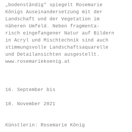
„bodenständig“ spiegelt Rosemarie         I
Königs Auseinandersetzung mit der         B
Landschaft und der Vegetation im          A
näheren Umfeld. Neben fragmenta-          B
risch eingefangener Natur auf Bildern     R
in Acryl und Mischtechnik sind auch       B
stimmungsvolle Landschaftsaquarelle       w
und Detailansichten ausgestellt.          O
www.rosemariekoenig.at                    H
                                           
                                          h
                                           
16. September bis                         i
                                           
10. November 2021                         d
                                           
                                          n
Künstlerin: Rosemarie König               J