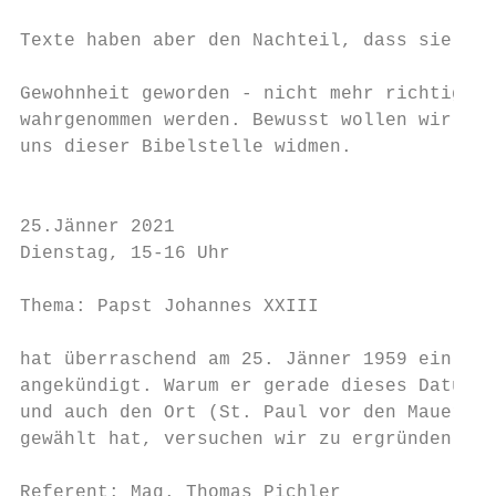
                                           
Texte haben aber den Nachteil, dass sie - z
                                           
Gewohnheit geworden - nicht mehr richtig   
wahrgenommen werden. Bewusst wollen wir    
uns dieser Bibelstelle widmen.             
                                           
                                           
25.Jänner 2021                             
Dienstag, 15-16 Uhr                        
                                           
Thema: Papst Johannes XXIII

                                           
hat überraschend am 25. Jänner 1959 ein Kon
angekündigt. Warum er gerade dieses Datum  
und auch den Ort (St. Paul vor den Mauern) 
gewählt hat, versuchen wir zu ergründen.   
                                           
Referent: Mag. Thomas Pichler              