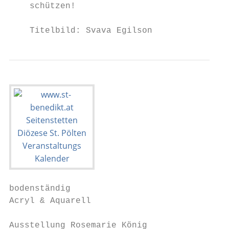
    schützen!

    Titelbild: Svava Egilson
bodenständig                              D
Acryl & Aquarell

                                          A
Ausstellung Rosemarie König                