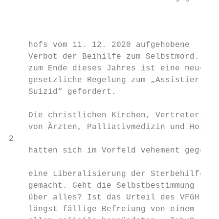
                                           
                                           
                                           
    hofs vom 11. 12. 2020 aufgehobene      
    Verbot der Beihilfe zum Selbstmord. Bis
    zum Ende dieses Jahres ist eine neue   
    gesetzliche Regelung zum „Assistierten 
    Suizid“ gefordert.                     
                                           
    Die christlichen Kirchen, Vertreterinne
    von Ärzten, Palliativmedizin und Hospiz
2                                          
    hatten sich im Vorfeld vehement gegen  
                                           
    eine Liberalisierung der Sterbehilfe st
    gemacht. Geht die Selbstbestimmung     
    über alles? Ist das Urteil des VFGH die
    längst fällige Befreiung von einem - vo