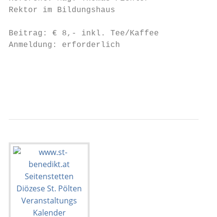
Rektor im Bildungshaus

                                           
Beitrag: € 8,- inkl. Tee/Kaffee            
Anmeldung: erforderlich

                                           
                                           
                                           