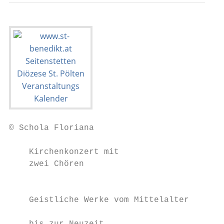
© Schola Floriana

    Kirchenkonzert mit                     
    zwei Chören                            
                                           
                                           
    Geistliche Werke vom Mittelalter       
                                           