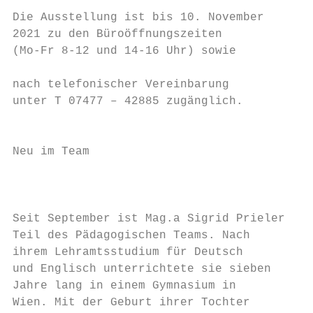
                                          G
Die Ausstellung ist bis 10. November      u
2021 zu den Büroöffnungszeiten            t
(Mo-Fr 8-12 und 14-16 Uhr) sowie           
                                          –
nach telefonischer Vereinbarung           o
unter T 07477 – 42885 zugänglich.         z
                                          L
                                          s
Neu im Team                               v
                                           
                                          A
                                           
Seit September ist Mag.a Sigrid Prieler   e
Teil des Pädagogischen Teams. Nach        b
ihrem Lehramtsstudium für Deutsch         i
und Englisch unterrichtete sie sieben

Jahre lang in einem Gymnasium in

Wien. Mit der Geburt ihrer Tochter
