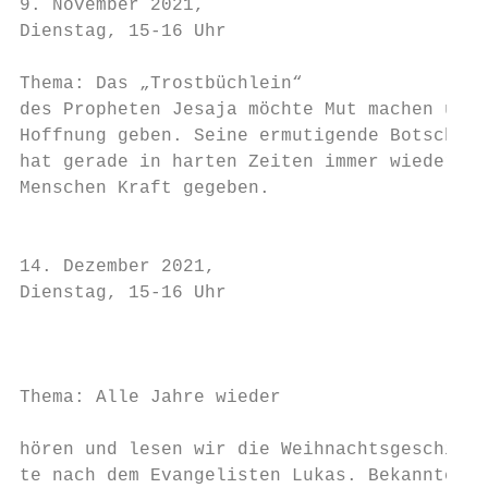
9. November 2021,

Dienstag, 15-16 Uhr                        
                                           
Thema: Das „Trostbüchlein“                 
des Propheten Jesaja möchte Mut machen und 
Hoffnung geben. Seine ermutigende Botschaft
hat gerade in harten Zeiten immer wieder de
Menschen Kraft gegeben.

                                           
                                           
14. Dezember 2021,                         
Dienstag, 15-16 Uhr                        
                                           
                                           
                                           
Thema: Alle Jahre wieder                   
                                           
hören und lesen wir die Weihnachtsgeschich-
te nach dem Evangelisten Lukas. Bekannte   