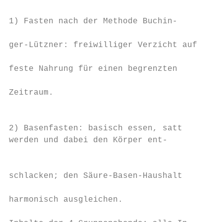
                                           
1) Fasten nach der Methode Buchin-         
                                           
ger-Lützner: freiwilliger Verzicht auf     
                                           
feste Nahrung für einen begrenzten         
                                           
Zeitraum.                                  
                                           
                                           
2) Basenfasten: basisch essen, satt        
werden und dabei den Körper ent-           
                                           
                                           
schlacken; den Säure-Basen-Haushalt        
                                           
harmonisch ausgleichen.                    
                                           