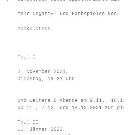
                                           
    mehr Negativ- und Farbspielen ken-     
                                           
    nenzulernen.                           
                                           
                                           
                                           
    Teil I                                 
                                           
    2. November 2021,                      
    Dienstag, 19-21 Uhr

                                           
                                           
    und weitere 6 Abende am 9.11., 16.11., 
    30.11., 7.12. und 14.12.2021 zur gleich
                                           
    Teil II                                
    11. Jänner 2022,                       