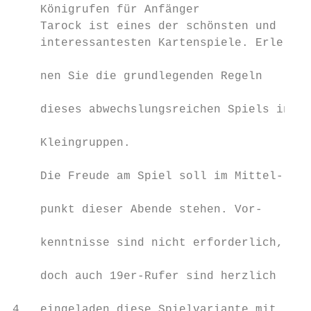
    Königrufen für Anfänger                
    Tarock ist eines der schönsten und     
    interessantesten Kartenspiele. Erler-  
                                           
    nen Sie die grundlegenden Regeln

                                           
    dieses abwechslungsreichen Spiels in

                                           
    Kleingruppen.                          
                                           
    Die Freude am Spiel soll im Mittel-    
                                           
    punkt dieser Abende stehen. Vor-       
                                           
    kenntnisse sind nicht erforderlich,    
                                           
    doch auch 19er-Rufer sind herzlich     
                                           
4   eingeladen diese Spielvariante mit     