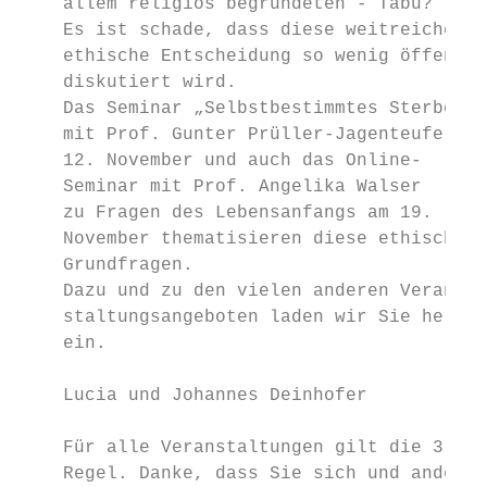
    allem religiös begründeten - Tabu?     
    Es ist schade, dass diese weitreichende
    ethische Entscheidung so wenig öffentli
    diskutiert wird.                       
    Das Seminar „Selbstbestimmtes Sterben“ 
    mit Prof. Gunter Prüller-Jagenteufel am
    12. November und auch das Online-      
    Seminar mit Prof. Angelika Walser      
    zu Fragen des Lebensanfangs am 19.     
    November thematisieren diese ethischen 
    Grundfragen.                           
    Dazu und zu den vielen anderen Veran-

    staltungsangeboten laden wir Sie herzli
    ein.                                   
    Lucia und Johannes Deinhofer           
                                           
    Für alle Veranstaltungen gilt die 3-G-

    Regel. Danke, dass Sie sich und andere
