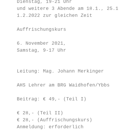
    Dienstag, 19-21 Uhr                    
    und weitere 3 Abende am 18.1., 25.1. un
    1.2.2022 zur gleichen Zeit             
                                           
    Auffrischungskurs                      
                                           
    6. November 2021,                      
    Samstag, 9-17 Uhr

                                           
                                           
    Leitung: Mag. Johann Merkinger

                                           
    AHS Lehrer am BRG Waidhofen/Ybbs

                                           
    Beitrag: € 49,- (Teil I)

                                           
    € 28,- (Teil II)

    € 28,- (Auffrischungskurs)

    Anmeldung: erforderlich