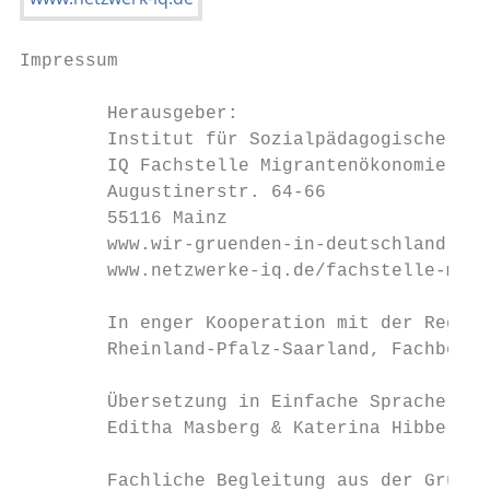
Impressum

        Herausgeber:

        Institut für Sozialpädagogische For
        IQ Fachstelle Migrantenökonomie

        Augustinerstr. 64-66

        55116 Mainz

        www.wir-gruenden-in-deutschland.de

        www.netzwerke-iq.de/fachstelle-migr
        In enger Kooperation mit der Region
        Rheinland-Pfalz-Saarland, Fachberei
        Übersetzung in Einfache Sprache:

        Editha Masberg & Katerina Hibbe, ba
        Fachliche Begleitung aus der Gründu