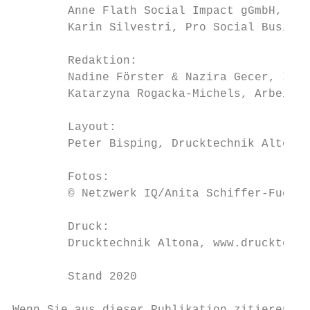
        Anne Flath Social Impact gGmbH, Beg
        Karin Silvestri, Pro Social Busines
        Redaktion:

        Nadine Förster & Nazira Gecer, IQ F
        Katarzyna Rogacka-Michels, Arbeitsg
        Layout:

        Peter Bisping, Drucktechnik Altona

        Fotos:

        © Netzwerk IQ/Anita Schiffer-Fuchs

        Druck:

        Drucktechnik Altona, www.drucktechn
        Stand 2020
