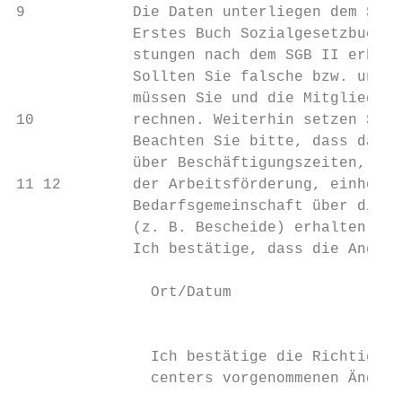
9            Die Daten unterliegen dem Sozi
             Erstes Buch Sozialgesetzbuch (
             stungen nach dem SGB II erhobe
             Sollten Sie falsche bzw. unvol
             müssen Sie und die Mitglieder 
10           rechnen. Weiterhin setzen Sie 
             Beachten Sie bitte, dass das J
             über Beschäftigungszeiten, Kap
11 12        der Arbeitsförderung, einholt 
             Bedarfsgemeinschaft über die M
             (z. B. Bescheide) erhalten.

             Ich bestätige, dass die Angabe
               Ort/Datum                   
                                           
               Ich bestätige die Richtigkei
               centers vorgenommenen Änderu