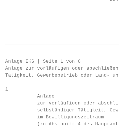
                                    				                                   Nadine Förster

                                           
Anlage EKS | Seite 1 von 6

Anlage zur vorläufigen oder abschließenden 
Tätigkeit, Gewerbebetrieb oder Land- und Fo
1

           Anlage

           zur vorläufigen oder abschließen
           selbständiger Tätigkeit, Gewerbe
           im Bewilligungszeitraum

           (zu Abschnitt 4 des Hauptantrags