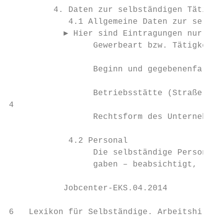
         4. Daten zur selbständigen Tätigke
            4.1 Allgemeine Daten zur selbst
           ► Hier sind Eintragungen nur erf
                 Gewerbeart bzw. Tätigkeit

                 Beginn und gegebenenfalls 
                 Betriebsstätte (Straße, Po
4

                 Rechtsform des Unternehmen
            4.2 Personal

                 Die selbständige Person be
                 gaben – beabsichtigt,     
           Jobcenter-EKS.04.2014           
6   Lexikon für Selbständige. Arbeitshilfe 