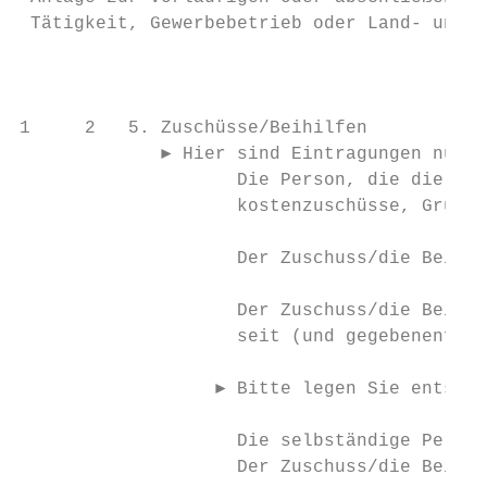
 Tätigkeit, Gewerbebetrieb oder Land- und F
                                           
                                           
1     2   5. Zuschüsse/Beihilfen

             ► Hier sind Eintragungen nur e
                    Die Person, die die sel
                    kostenzuschüsse, Gründu
                    Der Zuschuss/die Beihil
                    Der Zuschuss/die Beihil
                    seit (und gegebenenfall
                  ► Bitte legen Sie entspre
                    Die selbständige Person
                    Der Zuschuss/die Beihil