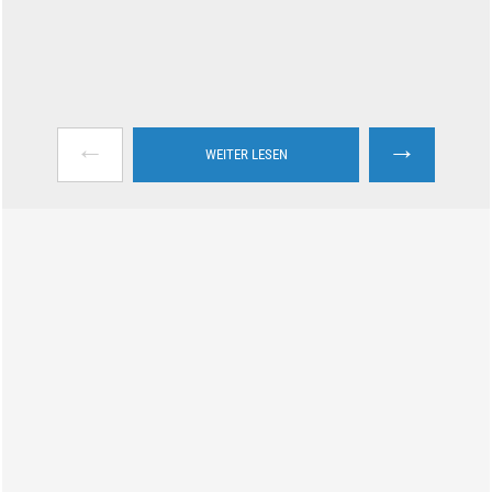
←
→
WEITER LESEN