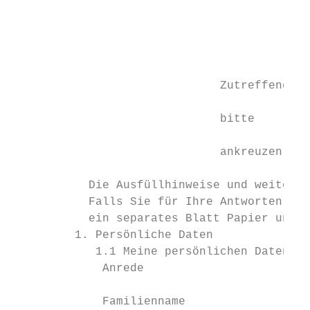
                                           
                                           
                                           
                                           
                              Zutreffendes

                                           
                              bitte

                                           
                              ankreuzen

                                           
           Die Ausfüllhinweise und weiteren
           Falls Sie für Ihre Antworten meh
           ein separates Blatt Papier und f
         1. Persönliche Daten

            1.1 Meine persönlichen Daten

             Anrede                        
             Familienname                  