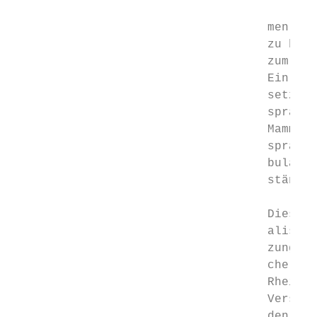
                                           
                                    men, al
                                    zu bean
                                    zum Ein
                                    Ein For
                                    setzungs
                                    sprachl
                                    Mammut 
                                    sprache
                                    bular, 
                                    ständli
                                    Diese A
                                    alistin
                                    zung de
                                    che Ber
                                    Rheinla
                                    Verstän
                                    den. Al