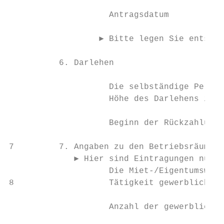
                    Antragsdatum           
                  ► Bitte legen Sie entspre
          6. Darlehen

                    Die selbständige Person
                    Höhe des Darlehens in E
                    Beginn der Rückzahlung 
7         7. Angaben zu den Betriebsräumen

             ► Hier sind Eintragungen nur e
                    Die Miet-/Eigentumswohn
8                   Tätigkeit gewerblich ge
                    Anzahl der gewerblich g