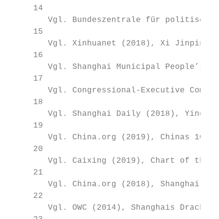
     14

        Vgl. Bundeszentrale für politische 
     15

        Vgl. Xinhuanet (2018), Xi Jinping- 
     16

        Vgl. Shanghai Municipal People’s Co
     17

        Vgl. Congressional-Executive Commis
     18

        Vgl. Shanghai Daily (2018), Ying Yo
     19

        Vgl. China.org (2019), Chinas 10 St
     20

        Vgl. Caixing (2019), Chart of the D
     21

        Vgl. China.org (2018), Shanghai hat
     22

        Vgl. OWC (2014), Shanghais Drachenk