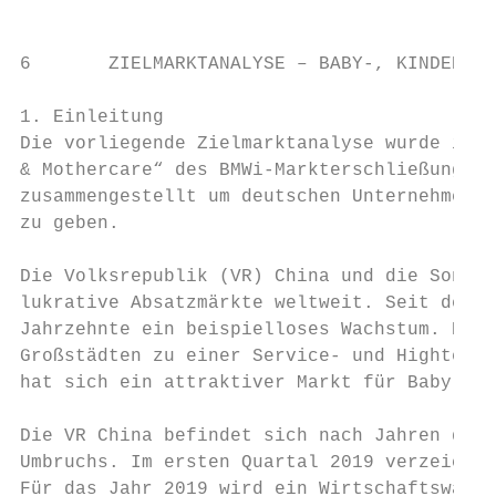
6       ZIELMARKTANALYSE – BABY-, KINDERPRO
1. Einleitung

Die vorliegende Zielmarktanalyse wurde im R
& Mothercare“ des BMWi-Markterschließungspr
zusammengestellt um deutschen Unternehmen e
zu geben.

Die Volksrepublik (VR) China und die Sonder
lukrative Absatzmärkte weltweit. Seit der w
Jahrzehnte ein beispielloses Wachstum. Das 
Großstädten zu einer Service- und Hightech-
hat sich ein attraktiver Markt für Baby-, K
Die VR China befindet sich nach Jahren des 
Umbruchs. Im ersten Quartal 2019 verzeichne
Für das Jahr 2019 wird ein Wirtschaftswachs