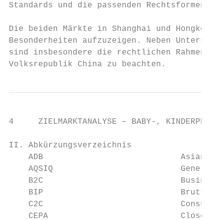
Standards und die passenden Rechtsformen vo
Die beiden Märkte in Shanghai und Hongkong 
Besonderheiten aufzuzeigen. Neben Unterschi
sind insbesondere die rechtlichen Rahmenbed
Volksrepublik China zu beachten.
4     ZIELMARKTANALYSE – BABY-, KINDERPRODU
II. Abkürzungsverzeichnis

    ADB                            Asian De
    AQSIQ                          General 
    B2C                            Business
    BIP                            Bruttoin
    C2C                            Consumer
    CEPA                           Closer E