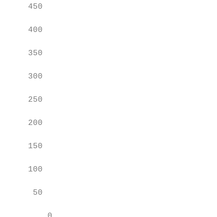
    450

    400                                    
    350

    300                                    
    250

    200                                    
    150

    100                                    
     50

        0                                  