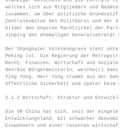
Ständiger Ausschuss und die Zentrale Militä
welches sich aus Mitgliedern und Beamten de
zusammen, um über politische Grundsatzfrage
Zentralkomitee des Politbüros und der Ständ
bildet den engsten Machtzirkel der Partei, 
Jinping den ehemaligen Generalsekretär Hu J
Der Shanghaier Volkskongress steht unter de
Peking ist. Die Regierung der Metropolregio
Recht, Finanzen, Wirtschaft und Soziales in
den/die BürgermeisterIn, welche(r) damit da
Ying Yong. Herr Yong stammt aus der benachb
öffentliche Sicherheit und später beim Ober
2.1.2 Wirtschaft, Struktur und Entwicklung

Die VR China hat sich, seit der eingeleitet
Entwicklungsland, mit schwacher ökonomische
Einwohnern und einer rasanten wirtschaftlic