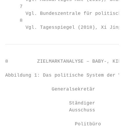
     7

       Vgl. Bundeszentrale für politische B
     8

       Vgl. Tagesspiegel (2018), Xi Jinping
8          ZIELMARKTANALYSE – BABY-, KINDER
Abbildung 1: Das politische System der VR C
                Generalsekretär            
                      Ständiger            
                      Ausschuss            
                                           
                        Politbüro
