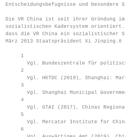
Entscheidungsbefugnisse und besondere Steue
Die VR China ist seit ihrer Gründung im Jah
sozialistischen Kadersystem orientiert. Die
dass die VR China ein sozialistischer Staat
März 2013 Staatspräsident Xi Jinping.8

     1

       Vgl. Bundeszentrale für politische B
     2

       Vgl. HKTDC (2019), Shanghai: Market 
     3

       Vgl. Shanghai Municipal Government (
     4

       Vgl. GTAI (2017), Chinas Regionalclu
     5

       Vgl. Mercator Institute for China St
     6

       Vgl. Auswärtiges Amt (2019), China: 