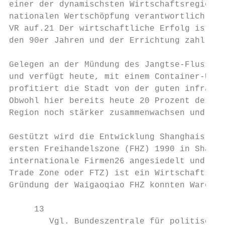
einer der dynamischsten Wirtschaftsregionen
nationalen Wertschöpfung verantwortlich und
VR auf.21 Der wirtschaftliche Erfolg ist en
den 90er Jahren und der Errichtung zahlreic
Gelegen an der Mündung des Jangtse-Flusses 
und verfügt heute, mit einem Container-Umsc
profitiert die Stadt von der guten infrastr
Obwohl hier bereits heute 20 Prozent des na
Region noch stärker zusammenwachsen und sic
Gestützt wird die Entwicklung Shanghais unt
ersten Freihandelszone (FHZ) 1990 in Shangh
internationale Firmen26 angesiedelt und ein
Trade Zone oder FTZ) ist ein Wirtschaftsgeb
Gründung der Waigaoqiao FHZ konnten Waren z
     13

        Vgl. Bundeszentrale für politische 