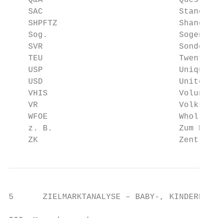
    Q&A                            Question
    SAC                            Standard
    SHPFTZ                         Shanghai
    Sog.                           Sogenann
    SVR                            Sonderve
    TEU                            Twenty-f
    USP                            Unique s
    USD                            United S
    VHIS                           Voluntar
    VR                             Volksrep
    WFOE                           Wholly f
    z. B.                          Zum Beis
    ZK                             Zentralk
5      ZIELMARKTANALYSE – BABY-, KINDERPROD