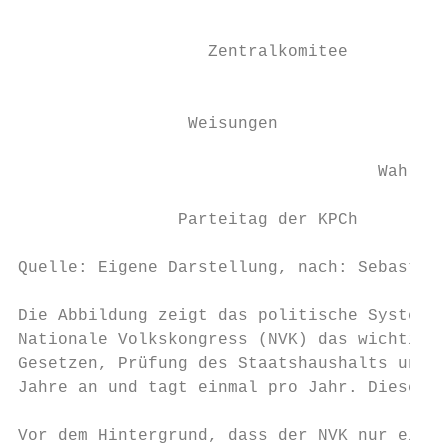
                                           
                   Zentralkomitee          
                                           
                 Weisungen

                                           
                                    Wahlen

                Parteitag der KPCh         
Quelle: Eigene Darstellung, nach: Sebastian
Die Abbildung zeigt das politische System d
Nationale Volkskongress (NVK) das wichtigst
Gesetzen, Prüfung des Staatshaushalts und d
Jahre an und tagt einmal pro Jahr. Dieser b
Vor dem Hintergrund, dass der NVK nur einma