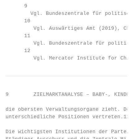
      9

        Vgl. Bundeszentrale für politische 
      10

         Vgl. Auswärtiges Amt (2019), China
      11

         Vgl. Bundeszentrale für politische
      12

         Vgl. Mercator Institute for China 
9        ZIELMARKTANALYSE – BABY-, KINDERPR
die obersten Verwaltungsorgane zieht. Denno
unterschiedliche Positionen vertreten.13

Die wichtigsten Institutionen der Partei si