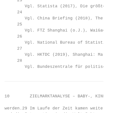
     23

        Vgl. Statista (2017), Die größten H
     24

        Vgl. China Briefing (2018), The Yan
     25

        Vgl. FTZ Shanghai (o.J.), WaiGaoQia
     26

        Vgl. National Bureau of Statistics 
     27

        Vgl. HKTDC (2019), Shanghai: Market
     28

        Vgl. Bundeszentrale für politische 
10        ZIELMARKTANALYSE – BABY-, KINDERP
werden.29 Im Laufe der Zeit kamen weitere, 