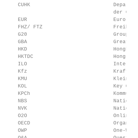
    CUHK                           Departme
                                   der Chin
    EUR                            Euro

    FHZ/ FTZ                       Freihand
    G20                            Group of
    GBA                            Greater 
    HKD                            Hongkong
    HKTDC                          Hong Kon
    ILO                            Internat
    Kfz                            Kraftfah
    KMU                            Kleine u
    KOL                            Key Opin
    KPCh                           Kommunis
    NBS                            National
    NVK                            National
    O2O                            Online u
    OECD                           Organisa
    OWP                            One-Way-