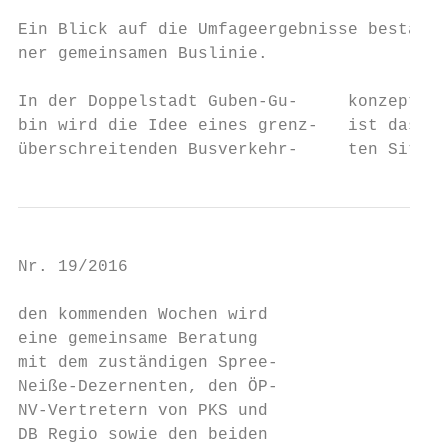
                                           
Ein Blick auf die Umfageergebnisse bestätig
ner gemeinsamen Buslinie.                  
                                           
In der Doppelstadt Guben-Gu-     konzeptes 
bin wird die Idee eines grenz-   ist das Er
überschreitenden Busverkehr-     ten Sitzun
Nr. 19/2016                                
den kommenden Wochen wird                  
eine gemeinsame Beratung                   
mit dem zuständigen Spree-                 
Neiße-Dezernenten, den ÖP-                 
NV-Vertretern von PKS und                  
DB Regio sowie den beiden                  