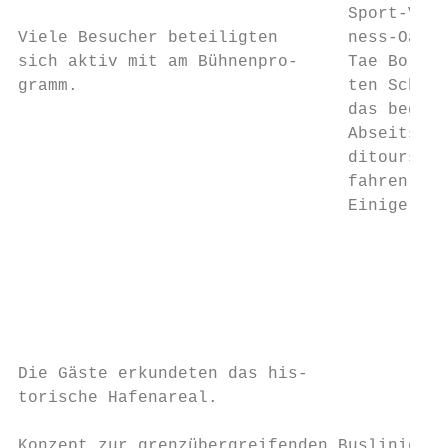
                                 Sport-Vorf
Viele Besucher beteiligten       ness-Oase 
sich aktiv mit am Bühnenpro-     Tae Bo- un
gramm.                           ten Schwun
                                 das begeis
                                 Abseits de
                                 ditours au
                                 fahren geg
                                 Einige mut
                                           
                                           
                                           
                                           
                                           
                                           
Die Gäste erkundeten das his-              
torische Hafenareal.                       
Konzept zur grenzübergreifenden Buslinie st