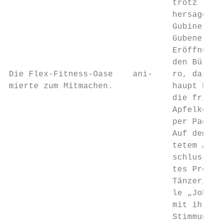
                                 trotz regn
                                 hersage wi
                                 Gubiner un
                                 Gubener Ha
                                 Eröffnung 
                                 den Bürger
Die Flex-Fitness-Oase    ani-    ro, das Gu
mierte zum Mitmachen.            haupt Bart
                                 die frisch
                                 Apfelkönig
                                 per Paddel
                                 Auf dem 20
                                 tetem Area
                                 schluss ei
                                 tes Progra
                                 Tänzerinne
                                 le „Johann
                                 mit ihren 
                                 Stimmung. 