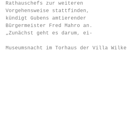
Rathauschefs zur weiteren                  
Vorgehensweise stattfinden,                
kündigt Gubens amtierender                 
Bürgermeister Fred Mahro an.               
„Zunächst geht es darum, ei-               
Museumsnacht im Torhaus der Villa Wilke stö
                                           
                                           
                                           
                                           
                                           
                                           
                                           
                                           
                                           
                                           
                                           
                                           