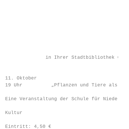
                                           
                                           
                                           
                                           
                                           
                                           
                                           
              in Ihrer Stadtbibliothek Gube
                                           
                                           
11. Oktober

19 Uhr          „Pflanzen und Tiere als Wet
                                           
Eine Veranstaltung der Schule für Niedersor
                                           
Kultur

                                           
Eintritt: 4,50 €
