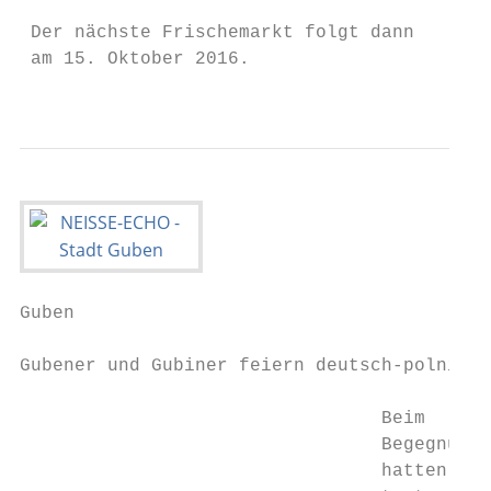
                                           
 Der nächste Frischemarkt folgt dann       
 am 15. Oktober 2016.                      
                                           
Guben                                      
Gubener und Gubiner feiern deutsch-polnisch
                                 Beim      
                                 Begegnungs
                                 hatten sic