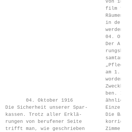
                                  von 1871 
                                  film fest
                                  Räumen de
                                  in der Ga
                                  werden.  
                                  04. Oktob
                                  Der Armen
                                  rungsbau,
                                  samtanlag
                                  „Pflegehe
                                  am 1. Okt
                                  worden un
                                  Zweckbest
                                  ben. In d
       04. Oktober 1916           ähnlich w
Die Sicherheit unserer Spar-      Einzelzim
kassen. Trotz aller Erklä-        Die Bauan
rungen von berufener Seite        korridor 
trifft man, wie geschrieben       Zimmer ha