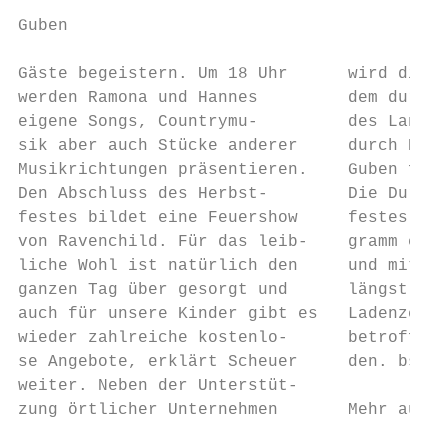
Guben                                      
Gäste begeistern. Um 18 Uhr      wird die V
werden Ramona und Hannes         dem durch 
eigene Songs, Countrymu-         des Landes
sik aber auch Stücke anderer     durch Eige
Musikrichtungen präsentieren.    Guben fina
Den Abschluss des Herbst-        Die Durchf
festes bildet eine Feuershow     festes mit
von Ravenchild. Für das leib-    gramm erfo
liche Wohl ist natürlich den     und mit Zu
ganzen Tag über gesorgt und      längst von
auch für unsere Kinder gibt es   Ladenzeile
wieder zahlreiche kostenlo-      betroffene
se Angebote, erklärt Scheuer     den. bs   
weiter. Neben der Unterstüt-

zung örtlicher Unternehmen       Mehr auf S
                                           