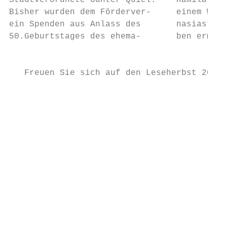
Stadtverordnete Günter Quiel.    Kamila Ada
Bisher wurden dem Förderver-     einem Wett
ein Spenden aus Anlass des       nasiasten 
50.Geburtstages des ehema-       ben ermitt
                                           
   Freuen Sie sich auf den Leseherbst 2016 
                                           
                                           
                                           
                                           
                                           
                                           
                                           
                                           
                                           
                                           