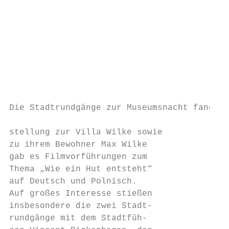
                                           
                                           
                                           
                                           
                                           
                                           
                                           
                                           
Die Stadtrundgänge zur Museumsnacht fanden 
stellung zur Villa Wilke sowie             
zu ihrem Bewohner Max Wilke                
gab es Filmvorführungen zum                
Thema „Wie ein Hut entsteht“               
auf Deutsch und Polnisch.                  
Auf großes Interesse stießen               
insbesondere die zwei Stadt-               
rundgänge mit dem Stadtfüh-                