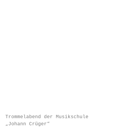
                                           
                                           
                                           
                                           
                                           
                                           
                                           
                                           
                                           
                                           
                                           
                                           
                                           
                                           
Trommelabend der Musikschule               
„Johann Crüger“                            
                                           