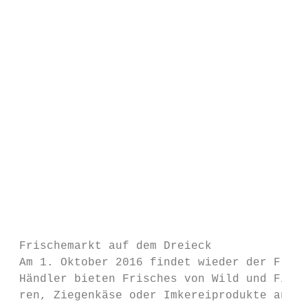
                                           
                                           
                                           
                                           
                                           
                                           
                                           
                                           
                                           
                                           
                                           
                                           
 Frischemarkt auf dem Dreieck              
 Am 1. Oktober 2016 findet wieder der Frisc
 Händler bieten Frisches von Wild und Fisch
 ren, Ziegenkäse oder Imkereiprodukte an.  