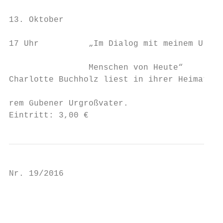
                                           
13. Oktober

                                           
17 Uhr          „Im Dialog mit meinem Urgro
                                           
                Menschen von Heute“

Charlotte Buchholz liest in ihrer Heimatsta
                                           
rem Gubener Urgroßvater.

Eintritt: 3,00 €
Nr. 19/2016                                
                                           
                                           
                                           