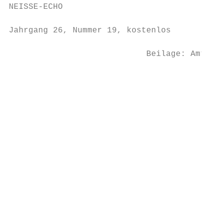
NEISSE-ECHO

Jahrgang 26, Nummer 19, kostenlos          
                            Beilage: Amtsbl
                                           
                                           
                                           
                                           
                                           
                                           
                                           
                                           
                                           
                                           
                                           
                                           