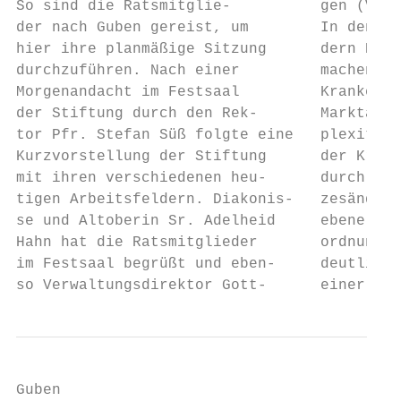
So sind die Ratsmitglie-          gen (VEKP
der nach Guben gereist, um        In den be
hier ihre planmäßige Sitzung      dern Berl
durchzuführen. Nach einer         machen di
Morgenandacht im Festsaal         Krankenhä
der Stiftung durch den Rek-       Marktante
tor Pfr. Stefan Süß folgte eine   plexität 
Kurzvorstellung der Stiftung      der Krank
mit ihren verschiedenen heu-      durch stä
tigen Arbeitsfeldern. Diakonis-   zesänderu
se und Altoberin Sr. Adelheid     ebene und
Hahn hat die Ratsmitglieder       ordnungen
im Festsaal begrüßt und eben-     deutlich 
so Verwaltungsdirektor Gott-      einer sch
Guben                                      