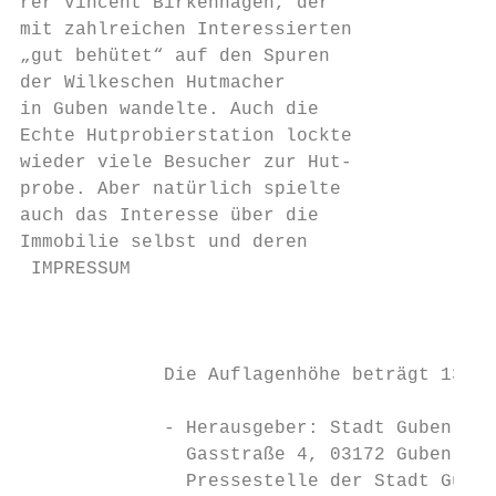
rer Vincent Birkenhagen, der               
mit zahlreichen Interessierten             
„gut behütet“ auf den Spuren               
der Wilkeschen Hutmacher                   
in Guben wandelte. Auch die                
Echte Hutprobierstation lockte             
wieder viele Besucher zur Hut-             
probe. Aber natürlich spielte              
auch das Interesse über die                
Immobilie selbst und deren                 
 IMPRESSUM

                                           
             Die Auflagenhöhe beträgt 13.20
                                           
             - Herausgeber: Stadt Guben, Bü
               Gasstraße 4, 03172 Guben, Te
               Pressestelle der Stadt Guben