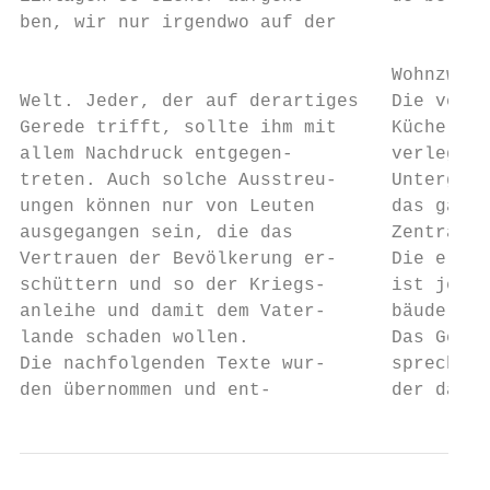
ben, wir nur irgendwo auf der

                                           
                                  Wohnzweck
Welt. Jeder, der auf derartiges   Die veral
Gerede trifft, sollte ihm mit     Küche ist
allem Nachdruck entgegen-         verlegt u
treten. Auch solche Ausstreu-     Untergesc
ungen können nur von Leuten       das ganze
ausgegangen sein, die das         Zentralhe
Vertrauen der Bevölkerung er-     Die elekt
schüttern und so der Kriegs-      ist jetzt
anleihe und damit dem Vater-      bäude aus
lande schaden wollen.             Das Gebäu
Die nachfolgenden Texte wur-      sprechend
den übernommen und ent-           der damal