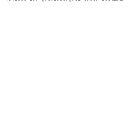
                                           
                                           
                                           
                                           
                                           
                                           
                                           
                                           
                                           
                                           
                                           
                                           
                                           
                                           
                                           
                                           
                                           
                                           