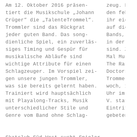
Am 12. Oktober 2016 präsen-      zeug. Die 
tiert die Musikschule „Johann    den fehlen
Crüger“ die „TalenteTrommel“.    ihr eigene
Trommler sind das Rückgrat       auf diese 
jeder guten Band. Das song-      Bands, Mus
dienliche Spiel, ein zuverläs-   in der die
siges Timing und Gespür für      sind. Zu h
musikalische Abläufe sind        Mal Musik 
wichtige Attribute für einen     The Rasmus
Schlagzeuger. Im Vorspiel zei-   Doctors un
gen unsere jungen Trommler,      Trommelabe
was sie bereits gelernt haben.   woch, 12.1
Trainiert wird hauptsächlich     Uhr im Wer
mit Playalong-Tracks, Musik      V. statt. 
unterschiedlicher Stile und      Eintritts 
Genre vom Band ohne Schlag-      gebeten.  
                                           
                                           