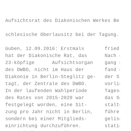
                                           
                                           
Aufsichtsrat des Diakonischen Werkes Berlin
                                           
schlesische Oberlausitz bei der Tagung. Fot
                                           
Guben, 12.09.2016: Erstmals       fried Hai
hat der Diakonische Rat, das      Nach eine
23-köpfige      Aufsichtsorgan    gang durc
des DWBO, nicht im Haus der       fand die 
Diakonie in Berlin-Steglitz ge-   der Stift
tagt, der Zentrale des DWBO.      vorliegen
In der laufenden Wahlperiode      Tagesordn
des Rates von 2015-2020 war       das Schwe
festgelegt worden, eine Sit-      staltet d
zung pro Jahr nicht in Berlin,    führer de
sondern bei einer Mitglieds-      gelischer
einrichtung durchzuführen.        stationär