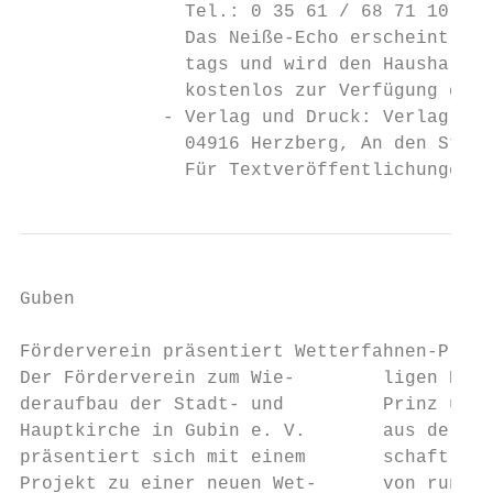
               Tel.: 0 35 61 / 68 71 10 41 
               Das Neiße-Echo erscheint 14-
               tags und wird den Haushalten
               kostenlos zur Verfügung gest
             - Verlag und Druck: Verlag + D
               04916 Herzberg, An den Stein
               Für Textveröffentlichungen g
Guben                                      
Förderverein präsentiert Wetterfahnen-Proje
Der Förderverein zum Wie-        ligen Bürg
deraufbau der Stadt- und         Prinz und 
Hauptkirche in Gubin e. V.       aus der La
präsentiert sich mit einem       schaft in 
Projekt zu einer neuen Wet-      von rund 1