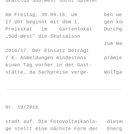
Skatclub Süd-West sucht Spieler            
                                           
Am Freitag, 30.09.16, um         ben werden
17 Uhr beginnt mit dem 1.        gen kommen
Preisskat   im    Gartenlokal    Durchgänge
„Süd-West“ die Skatsaison                  
                                 zum Wander
2016/17. Der Einsatz beträgt               
7 €. Anmeldungen mindestens      prämie.   
einen Tag vorher in der Gast-              
stätte, da Sachpreise verge-     Wolfgang K
Nr. 19/2016                                
stadt auf. Die Fotovoltaikanla-   diesem Be
ge stellt eine nächste Form der   Energie v