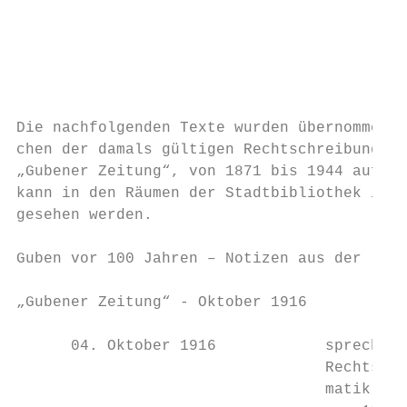
                                           
                                           
                                           
                                           
                                           
Die nachfolgenden Texte wurden übernommen u
chen der damals gültigen Rechtschreibung un
„Gubener Zeitung“, von 1871 bis 1944 auf Ro
kann in den Räumen der Stadtbibliothek in d
gesehen werden.                            
                                           
Guben vor 100 Jahren – Notizen aus der     
                                           
„Gubener Zeitung“ - Oktober 1916           
                                           
      04. Oktober 1916            sprechen 
                                  Rechtschr
                                  matik. Di