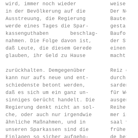
wird, immer noch wieder           weise säm
in der Bevölkerung auf die        Der Neuba
Ausstreuung, die Regierung        Bauteil z
werde eines Tages die Spar-       gestaltet
kassenguthaben       beschlag-    Bauformen
nahmen. Die Folge davon ist,      der Straß
daß Leute, die diesem Gerede      einen woh
glauben, ihr Geld zu Hause        macht. Ei
                                           
zurückhalten. Demgegenüber        Reiz erhi
kann nur aufs neue und ent-       durch das
schiedenste betont werden,        sardendac
daß es sich um ein ganz un-       für Wohnz
sinniges Gerücht handelt. Die     ausgenutz
Regierung denkt nicht an sol-     Reihe gem
che, oder auch nur irgendwie      mer ist i
ähnliche Maßnahmen, und in        saal vorg
unseren Sparkassen sind die       früher in
Einlagen so sicher aufgeho-       de befand