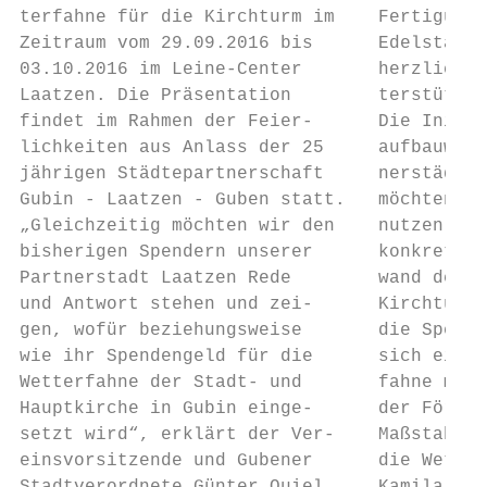
terfahne für die Kirchturm im    Fertigung 
Zeitraum vom 29.09.2016 bis      Edelstahl 
03.10.2016 im Leine-Center       herzlicher
Laatzen. Die Präsentation        terstützun
findet im Rahmen der Feier-      Die Initia
lichkeiten aus Anlass der 25     aufbauwerk
jährigen Städtepartnerschaft     nerstädten
Gubin - Laatzen - Guben statt.   möchten di
„Gleichzeitig möchten wir den    nutzen, um
bisherigen Spendern unserer      konkret fü
Partnerstadt Laatzen Rede        wand der M
und Antwort stehen und zei-      Kirchturm 
gen, wofür beziehungsweise       die Spende
wie ihr Spendengeld für die      sich ein B
Wetterfahne der Stadt- und       fahne mach
Hauptkirche in Gubin einge-      der Förder
setzt wird“, erklärt der Ver-    Maßstab 1 
einsvorsitzende und Gubener      die Wetter