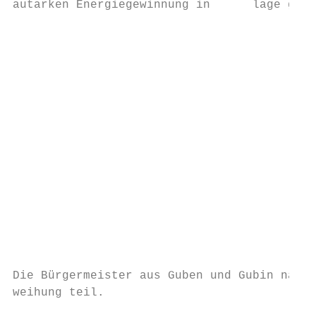
autarken Energiegewinnung in      lage gewo
                                           
                                           
                                           
                                           
                                           
                                           
                                           
                                           
                                           
                                           
                                           
                                           
                                           
                                           
                                           
Die Bürgermeister aus Guben und Gubin nahme
weihung teil.                              
                                           