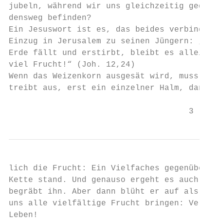
jubeln, während wir uns gleichzeitig gedank
densweg befinden?

Ein Jesuswort ist es, das beides verbindet.
Einzug in Jerusalem zu seinen Jüngern: „Wen
Erde fällt und erstirbt, bleibt es allein; 
viel Frucht!“ (Joh. 12,24)

Wenn das Weizenkorn ausgesät wird, muss es 
treibt aus, erst ein einzelner Halm, dann k
                                     3
lich die Frucht: Ein Vielfaches gegenüber d
Kette stand. Und genauso ergeht es auch Jes
begräbt ihn. Aber dann blüht er auf als Erl
uns alle vielfältige Frucht bringen: Vergeb
Leben!
