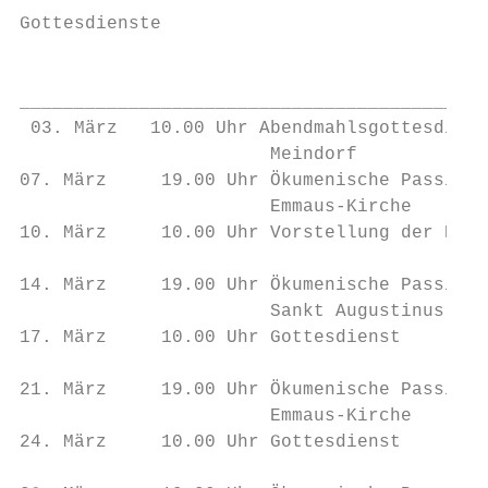
Gottesdienste

                                           
                                           
___________________________________________
 03. März   10.00 Uhr Abendmahlsgottesdiens
                       Meindorf

07. März     19.00 Uhr Ökumenische Passions
                       Emmaus-Kirche

10. März     10.00 Uhr Vorstellung der Konf
14. März     19.00 Uhr Ökumenische Passions
                       Sankt Augustinus

17. März     10.00 Uhr Gottesdienst        
21. März     19.00 Uhr Ökumenische Passions
                       Emmaus-Kirche

24. März     10.00 Uhr Gottesdienst        