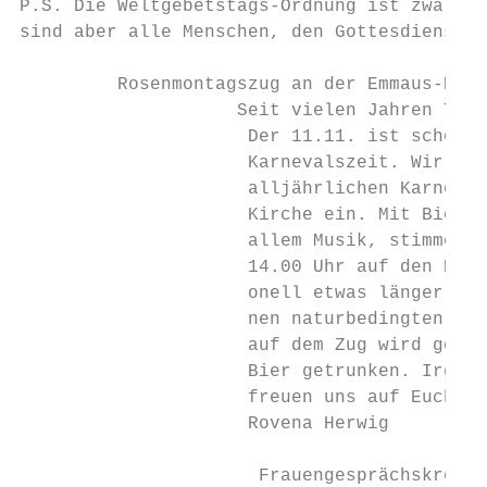
P.S. Die Weltgebetstags-Ordnung ist zwar vo
sind aber alle Menschen, den Gottesdienst m
         Rosenmontagszug an der Emmaus-Kirc
                    Seit vielen Jahren Trad
                     Der 11.11. ist schon r
                     Karnevalszeit. Wir lad
                     alljährlichen Karneval
                     Kirche ein. Mit Bier, 
                     allem Musik, stimmen w
                     14.00 Uhr auf den Rose
                     onell etwas länger vor
                     nen naturbedingten Bed
                     auf dem Zug wird gerne
                     Bier getrunken. Irgend
                     freuen uns auf Euch!

                     Rovena Herwig

                      Frauengesprächskreis
