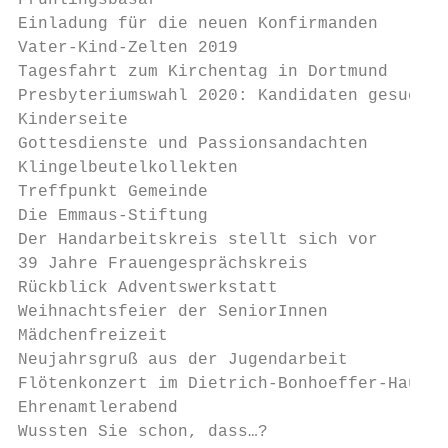
Frühlingsbasar                             
Einladung für die neuen Konfirmanden       
Vater-Kind-Zelten 2019                     
Tagesfahrt zum Kirchentag in Dortmund      
Presbyteriumswahl 2020: Kandidaten gesucht 
Kinderseite                                
Gottesdienste und Passionsandachten        
Klingelbeutelkollekten                     
Treffpunkt Gemeinde                        
Die Emmaus-Stiftung                        
Der Handarbeitskreis stellt sich vor       
39 Jahre Frauengesprächskreis              
Rückblick Adventswerkstatt                 
Weihnachtsfeier der SeniorInnen            
Mädchenfreizeit                            
Neujahrsgruß aus der Jugendarbeit          
Flötenkonzert im Dietrich-Bonhoeffer-Haus  
Ehrenamtlerabend                           
Wussten Sie schon, dass…?                  