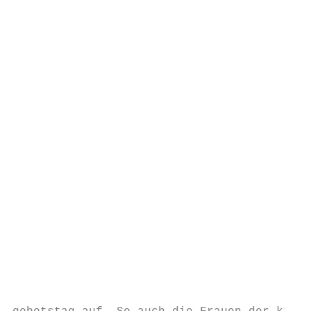
                                           
                                           
                                           
                                           
                                           
                                           
                                           
                                           
                                           
                                           
                                           
                                           
                                           
                                           
                                           
                                           
                                           
                                           