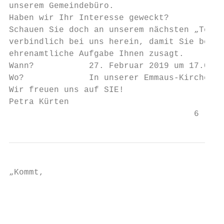
unserem Gemeindebüro.

Haben wir Ihr Interesse geweckt?

Schauen Sie doch an unserem nächsten „Termi
verbindlich bei uns herein, damit Sie besse
ehrenamtliche Aufgabe Ihnen zusagt.

Wann?           27. Februar 2019 um 17.00 U
Wo?             In unserer Emmaus-Kirche in
Wir freuen uns auf SIE!

Petra Kürten

                                     6
„Kommt,

                                           
                                           
                                           
                                           