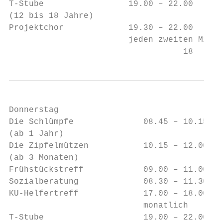
T-Stube                 19.00 – 22.00    An
(12 bis 18 Jahre)                        Za
Projektchor             19.30 – 22.00    He
                        jeden zweiten Mittw
                                   18
Donnerstag

Die Schlümpfe              08.45 – 10.15   
(ab 1 Jahr)

Die Zipfelmützen           10.15 – 12.00   
(ab 3 Monaten)

Frühstückstreff            09.00 – 11.00   
Sozialberatung             08.30 – 11.30   
KU-Helfertreff             17.00 – 18.00   
                           monatlich

T-Stube                    19.00 – 22.00   