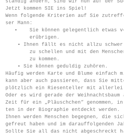
ständig ändern, sind wir nun auf der Suche 
Jetzt kommen SIE ins Spiel!

Wenn folgende Kriterien auf Sie zutreffen, 
ser Mann:

   •    Sie können gelegentlich etwas von I
        erübrigen.

    • Ihnen fällt es nicht allzu schwer, an
        zu schellen und mit den Menschen, d
        zu kommen.

    • Sie können geduldig zuhören.

Häufig werden Karte und Blume einfach mit D
kann aber auch passieren, dass Sie mitten i
plötzlich ein Riesenteller mit allerlei Kös
Oder es wird gerade der Weihnachtsbaum abge
Zeit für ein „Pläuschchen“ genommen, in wel
ten in der Biographie entdeckt werden.

Ihnen werden Menschen begegnen, die sich ei
gefreut haben und im darauffolgenden Jahr w
Sollte Sie all das nicht abgeschreckt haben