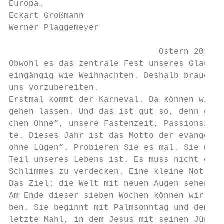
Europa.

Eckart Großmann

Werner Plaggemeyer

                              Ostern 2019

Obwohl es das zentrale Fest unseres Glauben
eingängig wie Weihnachten. Deshalb brauchen
uns vorzubereiten.

Erstmal kommt der Karneval. Da können wir u
gehen lassen. Und das ist gut so, denn dann
chen Ohne“, unsere Fastenzeit, Passionszeit
te. Dieses Jahr ist das Motto der evangelis
ohne Lügen“. Probieren Sie es mal. Sie werd
Teil unseres Lebens ist. Es muss nicht einm
Schlimmes zu verdecken. Eine kleine Notlüge
Das Ziel: die Welt mit neuen Augen sehen.

Am Ende dieser sieben Wochen können wir gem
ben. Sie beginnt mit Palmsonntag und dem Ei
letzte Mahl, in dem Jesus mit seinen Jünger