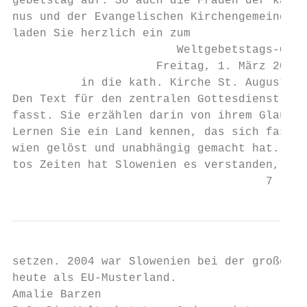
gebetstag auf. So auch die Frauen der katho
nus und der Evangelischen Kirchengemeinde M
laden Sie herzlich ein zum

                        Weltgebetstags-Gott
                     Freitag, 1. März 2019,
          in die kath. Kirche St. Augustinu
Den Text für den zentralen Gottesdienst hab
fasst. Sie erzählen darin von ihrem Glauben
Lernen Sie ein Land kennen, das sich fast o
wien gelöst und unabhängig gemacht hat. Ber
tos Zeiten hat Slowenien es verstanden, zie
                                     7
setzen. 2004 war Slowenien bei der großen O
heute als EU-Musterland.

Amalie Barzen
