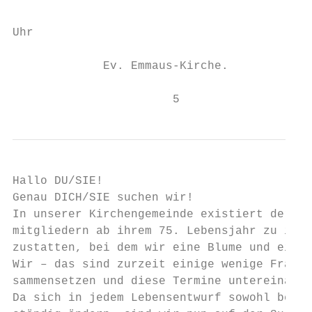
                                           
Uhr

             Ev. Emmaus-Kirche.

                       5
Hallo DU/SIE!

Genau DICH/SIE suchen wir!

In unserer Kirchengemeinde existiert der sc
mitgliedern ab ihrem 75. Lebensjahr zu ihre
zustatten, bei dem wir eine Blume und einen
Wir – das sind zurzeit einige wenige Frauen
sammensetzen und diese Termine untereinande
Da sich in jedem Lebensentwurf sowohl beruf