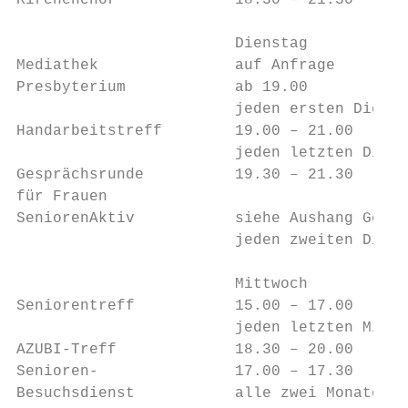
Kirchenchor             18.30 – 21.30    Fr
                        Dienstag

Mediathek               auf Anfrage      Ge
Presbyterium            ab 19.00         Pf
                        jeden ersten Dienst
Handarbeitstreff        19.00 – 21.00    Fr
                        jeden letzten Diens
Gesprächsrunde          19.30 – 21.30    Am
für Frauen                               Ma
SeniorenAktiv           siehe Aushang Gemei
                        jeden zweiten Diens
                        Mittwoch

Seniorentreff           15.00 – 17.00    Fr
                        jeden letzten Mittw
AZUBI-Treff             18.30 – 20.00    Pe
Senioren-               17.00 – 17.30    Pf
Besuchsdienst           alle zwei Monate na