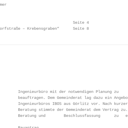
er

                                Seite 4

orfstraße – Krebensgraben“      Seite 8
        Ingenieurbüro mit der notwendigen Planung zu

        beauftragen. Dem Gemeinderat lag dazu ein Angebot
        Ingenieurbüros IBOS aus Görlitz vor. Nach kurzer

        Beratung stimmte der Gemeinderat dem Vertrag zu.

        Beratung und        Beschlussfassung      zu   ei
        Bauantrag
