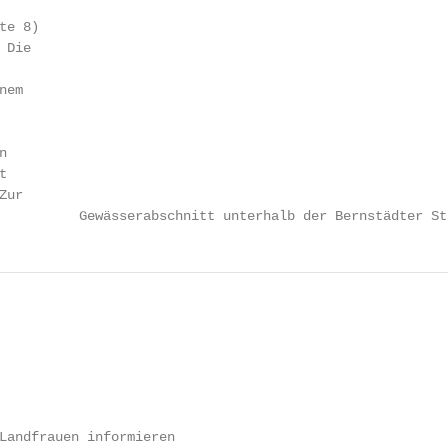
e 8)

Die

em





ur

          Gewässerabschnitt unterhalb der Bernstädter St
Landfrauen informieren
