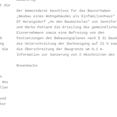
 die

        Der Gemeinderat beschloss für das Bauvorhaben

        „Neubau eines Wohngebäudes als Einfamilienhaus“ i
        OT Herwigsdorf „An den Baumschulen“ von Jennifer

        und Marko Pohland die Erteilung des gemeindlichen
        Einvernehmens sowie eine Befreiung von den

O       Festsetzungen des Bebauungsplanes nach § 31 BauGB
ng      die Unterschreitung der Dachneigung auf 22 % sowi
 die    die Überschreitung der Baugrenze um 0,1 m.

        Information zur Sanierung von 2 Abschnitten des

        Rosenbachs



des

len

nd

er
