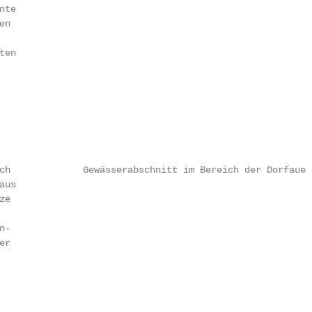
te

n

en

ch             Gewässerabschnitt im Bereich der Dorfaue 1
us

e

-

r
