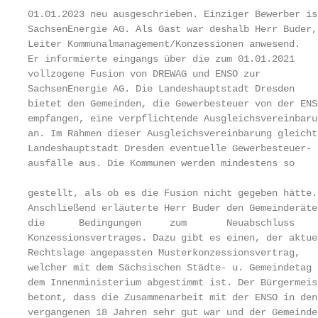
01.01.2023 neu ausgeschrieben. Einziger Bewerber ist
SachsenEnergie AG. Als Gast war deshalb Herr Buder,
Leiter Kommunalmanagement/Konzessionen anwesend.   
Er informierte eingangs über die zum 01.01.2021    
vollzogene Fusion von DREWAG und ENSO zur          
SachsenEnergie AG. Die Landeshauptstadt Dresden    
bietet den Gemeinden, die Gewerbesteuer von der ENS
empfangen, eine verpflichtende Ausgleichsvereinbaru
an. Im Rahmen dieser Ausgleichsvereinbarung gleicht
Landeshauptstadt Dresden eventuelle Gewerbesteuer- 
ausfälle aus. Die Kommunen werden mindestens so

                                                   
gestellt, als ob es die Fusion nicht gegeben hätte.

Anschließend erläuterte Herr Buder den Gemeinderäten
die      Bedingungen     zum       Neuabschluss     
Konzessionsvertrages. Dazu gibt es einen, der aktuel
Rechtslage angepassten Musterkonzessionsvertrag,

welcher mit dem Sächsischen Städte- u. Gemeindetag u
dem Innenministerium abgestimmt ist. Der Bürgermeist
betont, dass die Zusammenarbeit mit der ENSO in den

vergangenen 18 Jahren sehr gut war und der Gemeinde
