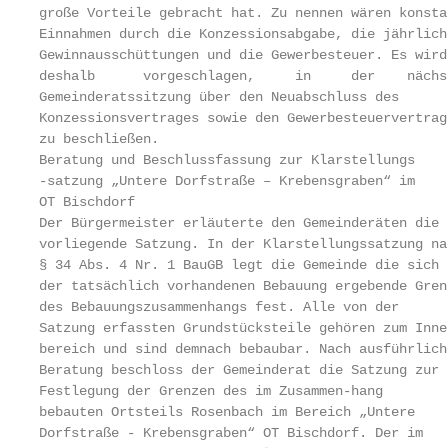
große Vorteile gebracht hat. Zu nennen wären konstan
Einnahmen durch die Konzessionsabgabe, die jährliche
Gewinnausschüttungen und die Gewerbesteuer. Es wird

deshalb      vorgeschlagen,     in     der    nächst
Gemeinderatssitzung über den Neuabschluss des

Konzessionsvertrages sowie den Gewerbesteuervertrag

zu beschließen.

Beratung und Beschlussfassung zur Klarstellungs

-satzung „Untere Dorfstraße – Krebensgraben“ im

OT Bischdorf

Der Bürgermeister erläuterte den Gemeinderäten die

vorliegende Satzung. In der Klarstellungssatzung na
§ 34 Abs. 4 Nr. 1 BauGB legt die Gemeinde die sich a
der tatsächlich vorhandenen Bebauung ergebende Grenz
des Bebauungszusammenhangs fest. Alle von der

Satzung erfassten Grundstücksteile gehören zum Innen
bereich und sind demnach bebaubar. Nach ausführliche
Beratung beschloss der Gemeinderat die Satzung zur

Festlegung der Grenzen des im Zusammen-hang

bebauten Ortsteils Rosenbach im Bereich „Untere

Dorfstraße - Krebensgraben“ OT Bischdorf. Der im
