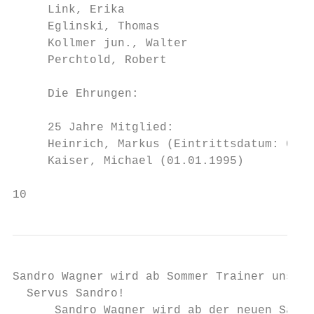
     Link, Erika                           
     Eglinski, Thomas

     Kollmer jun., Walter                  
     Perchtold, Robert                     
                                           
     Die Ehrungen:                         
     25 Jahre Mitglied:                    
     Heinrich, Markus (Eintrittsdatum: 01.0
     Kaiser, Michael (01.01.1995)          
10
Sandro Wagner wird ab Sommer Trainer unsere
  Servus Sandro!

      Sandro Wagner wird ab der neuen Saiso