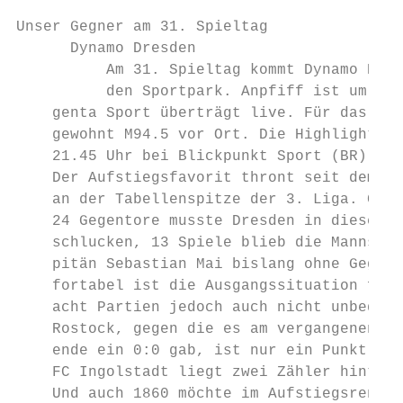
Unser Gegner am 31. Spieltag

      Dynamo Dresden

          Am 31. Spieltag kommt Dynamo Dres
          den Sportpark. Anpfiff ist um 14.
    genta Sport überträgt live. Für das Rad
    gewohnt M94.5 vor Ort. Die Highlights g
    21.45 Uhr bei Blickpunkt Sport (BR).   
    Der Aufstiegsfavorit thront seit dem 15
    an der Tabellenspitze der 3. Liga. Gera
    24 Gegentore musste Dresden in dieser S
    schlucken, 13 Spiele blieb die Mannscha
    pitän Sebastian Mai bislang ohne Gegent
    fortabel ist die Ausgangssituation für 
    acht Partien jedoch auch nicht unbeding
    Rostock, gegen die es am vergangenen Wo
    ende ein 0:0 gab, ist nur ein Punkt ent
    FC Ingolstadt liegt zwei Zähler hinter 
    Und auch 1860 möchte im Aufstiegsrennen