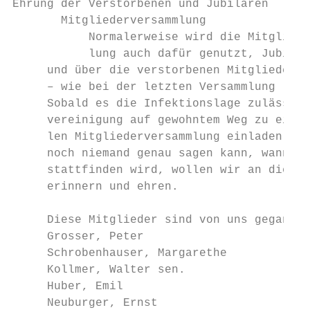
Ehrung der Verstorbenen und Jubilaren

       Mitgliederversammlung

           Normalerweise wird die Mitgliede
           lung auch dafür genutzt, Jubiläe
     und über die verstorbenen Mitglieder z
     – wie bei der letzten Versammlung (sie
     Sobald es die Infektionslage zulässt, 
     vereinigung auf gewohntem Weg zu einer
     len Mitgliederversammlung einladen. Do
     noch niemand genau sagen kann, wann di
     stattfinden wird, wollen wir an dieser
     erinnern und ehren.                   
                                           
     Diese Mitglieder sind von uns gegangen
     Grosser, Peter                        
     Schrobenhauser, Margarethe            
     Kollmer, Walter sen.

     Huber, Emil                           
     Neuburger, Ernst                      