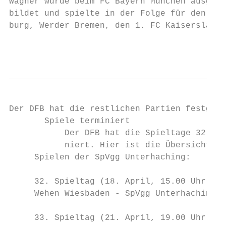
Wagner wurde beim FC Bayern München ausge- 
bildet und spielte in der Folge für den MSV
burg, Werder Bremen, den 1. FC Kaiserslaute
                                           
Der DFB hat die restlichen Partien festgele
       Spiele terminiert

           Der DFB hat die Spieltage 32 bis
           niert. Hier ist die Übersicht zu
     Spielen der SpVgg Unterhaching:

     32. Spieltag (18. April, 15.00 Uhr):

     Wehen Wiesbaden - SpVgg Unterhaching

     33. Spieltag (21. April, 19.00 Uhr):
