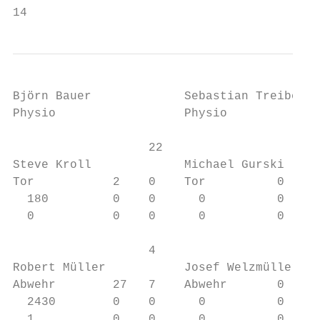
14
Björn Bauer             Sebastian Treiber  
Physio                  Physio             
                   22                      
Steve Kroll             Michael Gurski     
Tor           2    0    Tor          0     
  180         0    0      0          0     
  0           0    0      0          0     
                   4                       
Robert Müller           Josef Welzmüller   
Abwehr        27   7    Abwehr       0     
  2430        0    0      0          0     
  1           0    0      0          0     