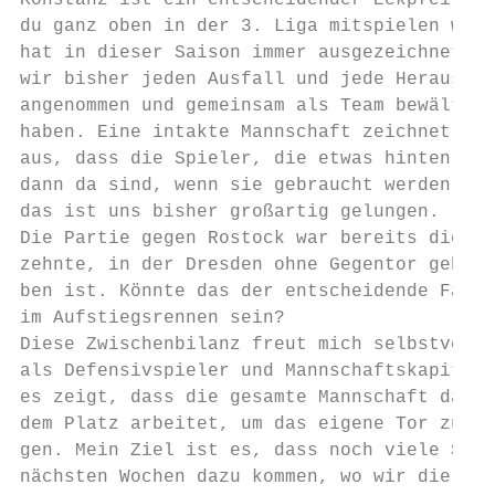
Konstanz ist ein entscheidender Eckpfeiler,
du ganz oben in der 3. Liga mitspielen will
hat in dieser Saison immer ausgezeichnet, d
wir bisher jeden Ausfall und jede Herausfor
angenommen und gemeinsam als Team bewältigt

haben. Eine intakte Mannschaft zeichnet für
aus, dass die Spieler, die etwas hinten dra
dann da sind, wenn sie gebraucht werden. Un
das ist uns bisher großartig gelungen.

Die Partie gegen Rostock war bereits die dr
zehnte, in der Dresden ohne Gegentor geblie
ben ist. Könnte das der entscheidende Fakto
im Aufstiegsrennen sein?

Diese Zwischenbilanz freut mich selbstverst
als Defensivspieler und Mannschaftskapitän,
es zeigt, dass die gesamte Mannschaft dafür
dem Platz arbeitet, um das eigene Tor zu ve
gen. Mein Ziel ist es, dass noch viele Spie
nächsten Wochen dazu kommen, wo wir die Nul