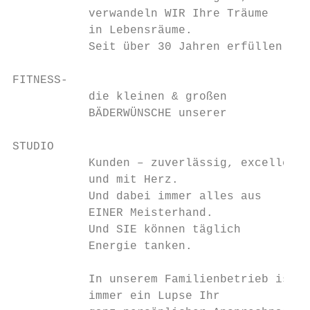
           verwandeln WIR Ihre Träume

           in Lebensräume.

           Seit über 30 Jahren erfüllen wir

FITNESS-

           die kleinen & großen

           BÄDERWÜNSCHE unserer

STUDIO

           Kunden – zuverlässig, excellent

           und mit Herz.

           Und dabei immer alles aus

           EINER Meisterhand.

           Und SIE können täglich

           Energie tanken.

           In unserem Familienbetrieb ist

           immer ein Lupse Ihr
