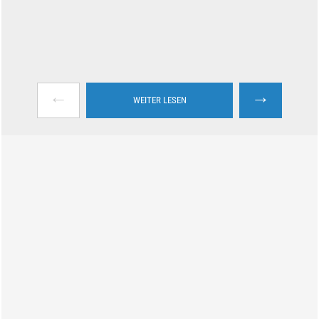
←
→
WEITER LESEN