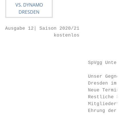
Ausgabe 12| Saison 2020/21

                 kostenlos

                                           
                             SpVgg Unterhac
                                          D
                             Unser Gegner

                             Dresden im Por
                             Neue Termine

                             Restliche Spie
                             Mitgliedervers
                             Ehrung der Jub
                                           