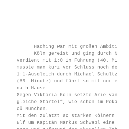
                                           
                                           
                                           
                                           
                                           
                                           
          Haching war mit großen Ambitionen
          Köln gereist und ging durch Nicla
    verdient mit 1:0 in Führung (40. Minute
    musste man kurz vor Schluss noch den bi
    1:1-Ausgleich durch Michael Schultz hin
    (86. Minute) und fährt so mit nur einem
    nach Hause.                            
    Gegen Viktoria Köln setzte Arie van Len
    gleiche Startelf, wie schon im Pokal ge
    cü München.                            
    Mit den zuletzt so starken Kölnern erwa
    Elf um Kapitän Markus Schwabl eine schw