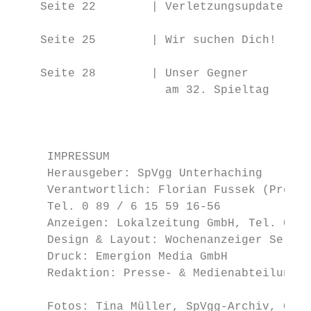
    Seite 22        | Verletzungsupdate

    Seite 25        | Wir suchen Dich!

    Seite 28        | Unser Gegner

                      am 32. Spieltag

                                           
     IMPRESSUM

     Herausgeber: SpVgg Unterhaching

     Verantwortlich: Florian Fussek (Presse
     Tel. 0 89 / 6 15 59 16-56

     Anzeigen: Lokalzeitung GmbH, Tel. 0 89
     Design & Layout: Wochenanzeiger Servic
     Druck: Emergion Media GmbH

     Redaktion: Presse- & Medienabteilung S
                                           
     Fotos: Tina Müller, SpVgg-Archiv, Glad