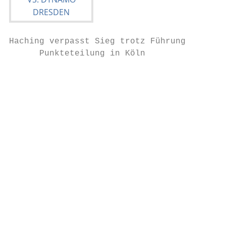
Haching verpasst Sieg trotz Führung

      Punkteteilung in Köln

                                           
                                           
                                           
                                           
                                           
                                           
                                           
                                           
                                           
                                           
                                           
                                           
                                           
                                           