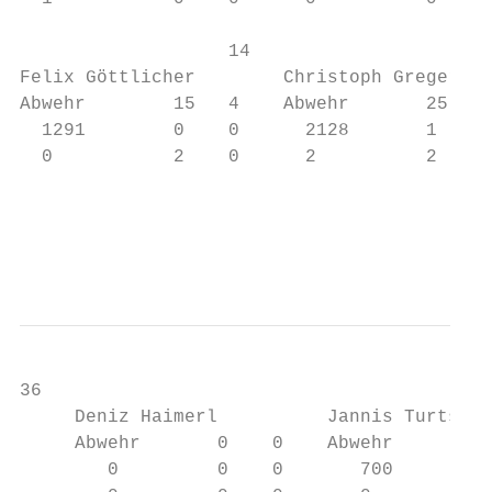
                   14                      
Felix Göttlicher        Christoph Greger   
Abwehr        15   4    Abwehr       25    
  1291        0    0      2128       1     
  0           2    0      2          2     
                                           
                                           
36                                         
     Deniz Haimerl          Jannis Turtscha
     Abwehr       0    0    Abwehr         
        0         0    0       700         