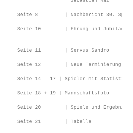
                      Sebastian Mai

    Seite 8         | Nachbericht 30. Spiel
    Seite 10        | Ehrung und Jubiläen

                                           
    Seite 11        | Servus Sandro

    Seite 12        | Neue Terminierung

    Seite 14 - 17 | Spieler mit Statistik

    Seite 18 + 19 | Mannschaftsfoto

    Seite 20        | Spiele und Ergebnisse

    Seite 21        | Tabelle              