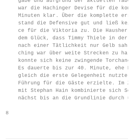
    gabe und aufgrund der aktuellen Tabelle
    war die Hachinger Devise für die kommen
    Minuten klar. Über die komplette erste 
    stand die Defensive gut und ließ keine 
    ce für die Viktoria zu. Die Hausherren 
    dem Glück, dass Timmy Thiele in der 31.
    nach einer Tätlichkeit nur Gelb sah. Ab
    ching war über weite Strecken zu harmlo
    konnte sich keine zwingende Torchance e
    Es dauerte bis zur 40. Minute, ehe Nicl
    gleich die erste Gelegenheit nutzte und
    Führung für die Gäste erzielte. Im Zusa
    mit Stephan Hain kombinierte sich Schwa
    nächst bis an die Grundlinie durch und 
8

                                          H