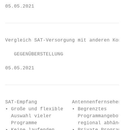
05.05.2021                                 
Vergleich SAT-Versorgung mit anderen Konzep
   GEGENÜBERSTELLUNG

05.05.2021                                 
SAT-Empfang            Antennenfernsehen (D
• Große und flexible   • Begrenztes

  Auswahl vieler         Programmangebot

  Programme              regional abhängig
