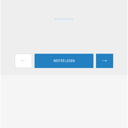
←
→
WEITER LESEN