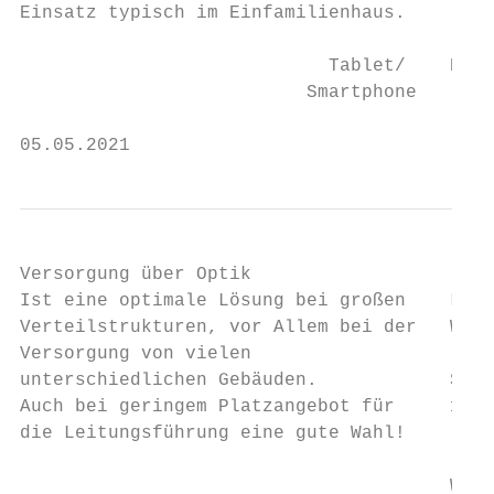
Einsatz typisch im Einfamilienhaus.

                            Tablet/    PC  
                          Smartphone

05.05.2021                                 
Versorgung über Optik

Ist eine optimale Lösung bei großen    LNB 
Verteilstrukturen, vor Allem bei der   Wand
Versorgung von vielen

unterschiedlichen Gebäuden.            Spli
Auch bei geringem Platzangebot für     1 au
die Leitungsführung eine gute Wahl!

                                       Wand