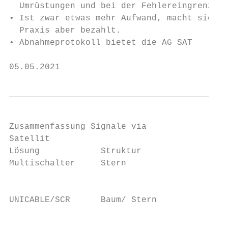
  Umrüstungen und bei der Fehlereingrenzung
• Ist zwar etwas mehr Aufwand, macht sich i
  Praxis aber bezahlt.

• Abnahmeprotokoll bietet die AG SAT

05.05.2021                                 
Zusammenfassung Signale via

Satellit

Lösung            Struktur              Anz
Multischalter     Stern                    
                                           
                                           
UNICABLE/SCR      Baum/ Stern              
                                           
                                           