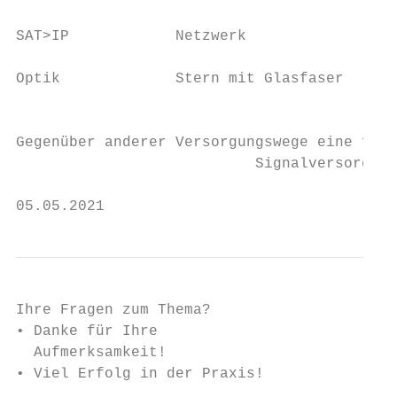
                                           
SAT>IP            Netzwerk                 
                                           
Optik             Stern mit Glasfaser      
                                           
Gegenüber anderer Versorgungswege eine flex
                           Signalversorgung
05.05.2021                                 
Ihre Fragen zum Thema?

• Danke für Ihre

  Aufmerksamkeit!

• Viel Erfolg in der Praxis!
