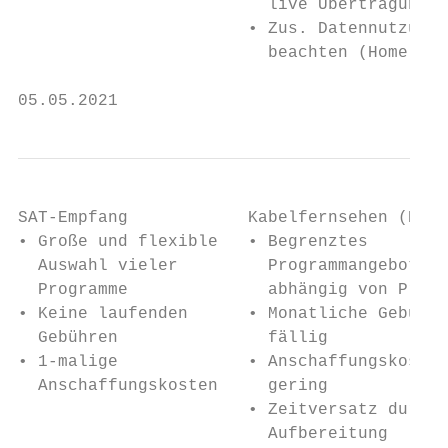
                         live Übertragung

                       • Zus. Datennutzung

                         beachten (Home Off
05.05.2021                                 
SAT-Empfang            Kabelfernsehen (DVB-
• Große und flexible   • Begrenztes

  Auswahl vieler         Programmangebot

  Programme              abhängig von Provi
• Keine laufenden      • Monatliche Gebühre
  Gebühren               fällig

• 1-malige             • Anschaffungskosten

  Anschaffungskosten     gering

                       • Zeitversatz durch 
                         Aufbereitung
