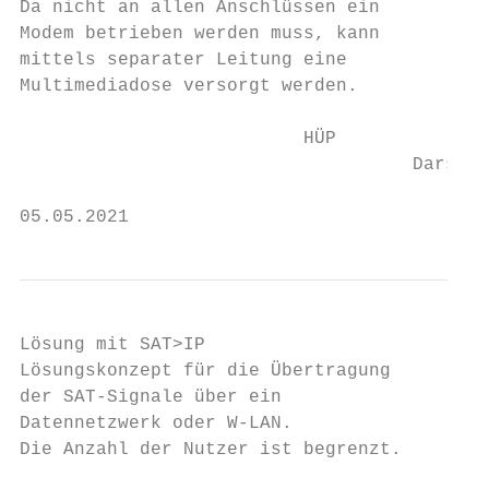
Da nicht an allen Anschlüssen ein

Modem betrieben werden muss, kann

mittels separater Leitung eine

Multimediadose versorgt werden.

                          HÜP

                                    Darstel
05.05.2021                                 
Lösung mit SAT>IP

Lösungskonzept für die Übertragung

der SAT-Signale über ein                   
Datennetzwerk oder W-LAN.

Die Anzahl der Nutzer ist begrenzt.

                                           