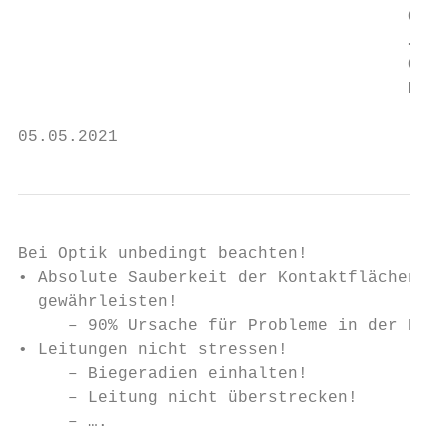
                                       Quad

                                       …ode
                                       Quad
                                       Mult
05.05.2021                                 
Bei Optik unbedingt beachten!

• Absolute Sauberkeit der Kontaktflächen

  gewährleisten!

     – 90% Ursache für Probleme in der Prax
• Leitungen nicht stressen!

     – Biegeradien einhalten!

     – Leitung nicht überstrecken!

     – ….
