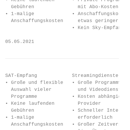
• Keine laufenden      • Private Programme 
  Gebühren               mit Abo-Kosten

• 1-malige             • Anschaffungskosten

  Anschaffungskosten     etwas geringer

                       • Kein Sky-Empfang

05.05.2021                                 
SAT-Empfang            Streamingdienste

• Große und flexible   • Große Programmviel
  Auswahl vieler         und Videodienste

  Programme            • Kosten abhängig vo
• Keine laufenden        Provider

  Gebühren             • Schneller Internet
• 1-malige               erforderlich

  Anschaffungskosten   • Großer Zeitversatz