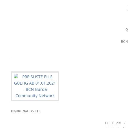
                                                   
                                                   
                                                   
                                                  Q
                                                BCN
MARKENWEBSITE

                                         ELLE.de - 