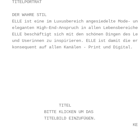
TITELPORTRÄT

DER WAHRE STIL

ELLE ist eine im Luxusbereich angesiedelte Mode- un
eleganten High-End-Anspruch in allen Lebensbereiche
ELLE beschäftigt sich mit den schönen Dingen des Le
und Userinnen zu inspirieren. ELLE ist damit die er
konsequent auf allen Kanälen - Print und Digital.

                                                   
                                                   
                                                   
                                                   
                                                   
                                                   
                   TITEL

             BITTE KLICKEN UM DAS

             TITELBILD EINZUFÜGEN.

                                                 KER
                                                   
                                                   