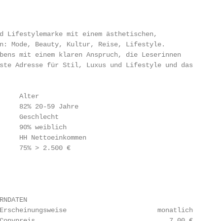
d Lifestylemarke mit einem ästhetischen,

n: Mode, Beauty, Kultur, Reise, Lifestyle.

bens mit einem klaren Anspruch, die Leserinnen

ste Adresse für Stil, Luxus und Lifestyle und das

     Alter

     82% 20-59 Jahre

     Geschlecht

     90% weiblich

     HH Nettoeinkommen

     75% > 2.500 €

NDATEN

Erscheinungsweise                       monatlich

Copypreis                                  7,00 €
