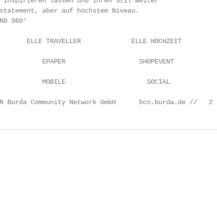
 inspirieren lassen und ihren Stil weiter

statement, aber auf höchstem Niveau.

D 360°

       ELLE TRAVELLER             ELLE HOCHZEIT

           EPAPER                   SHOPEVENT

           MOBILE                     SOCIAL

N Burda Community Network GmbH      bcn.burda.de //   2