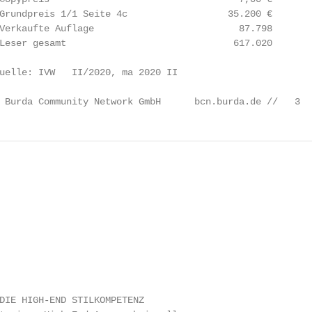
Grundpreis 1/1 Seite 4c                  35.200 €

Verkaufte Auflage                          87.798

Leser gesamt                              617.020

uelle: IVW   II/2020, ma 2020 II

 Burda Community Network GmbH      bcn.burda.de //   3
DIE HIGH-END STILKOMPETENZ
