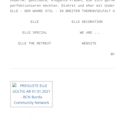
Moderne, gebildete, elegante Frauen, die sich gerne
perfektionieren möchten. Diskret und eher mit Under
ELLE - DER WAHRE STIL - IN BREITER THEMENVIELFALT UN
          ELLE                ELLE DECORATION      
      ELLE SPECIAL                WE ARE ...       
    ELLE THE RETREAT               WEBSITE         
                                                 BC