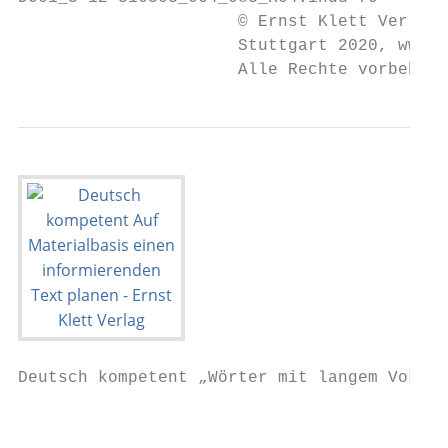
                      © Ernst Klett Verlag 
                      Stuttgart 2020, www.k
                      Alle Rechte vorbehalt
Deutsch kompetent „Wörter mit langem Vokal 
                                           