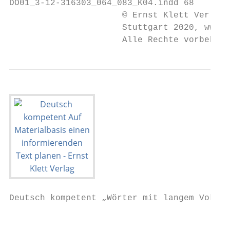
DO01_3-12-316303_064_083_K04.indd 68       
                      © Ernst Klett Verlag 
                      Stuttgart 2020, www.k
                      Alle Rechte vorbehalt
Deutsch kompetent „Wörter mit langem Vokal 
                                           