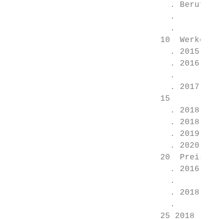
                                 . Beruf:  
                                 .         
                                 .         
                               10  Werke:

                                 . 2015 „Se
                                 . 2016   „
                                 .        2
                                 . 2017   „
                               15         (
                                 . 2018   „
                                 . 2018   „
                                 . 2019   „
                                 . 2020   „
                               20  Preise:

                                 . 2016 Gol
                                 .         
                                 . 2018    
                                 .         
                               25 2018     