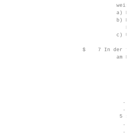
                                    weise i
                                    a) Klär
                                    b) Mark
                                       Farb
                                    c) Über
                         $    7 In der folg
                                    am Rand
                                           
                                       .Es 
                                       .Ber
                                      . sta
                                      . ihr
                                     5 sie 
                                      . Beg
                                      . und