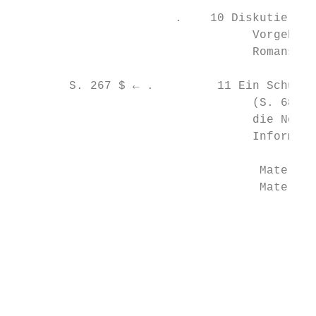
                       .    10 Diskutiert, 
                                  Vorgehen 
                                  Romans ha
        S. 267 $ ← .         11 Ein Schüler
                                  (S. 68–70
                                  die Notiz
                                  Informati
                                   Material
                                   Material
                                           
                                           
                                           
                                           
                                           
                                           
                                           