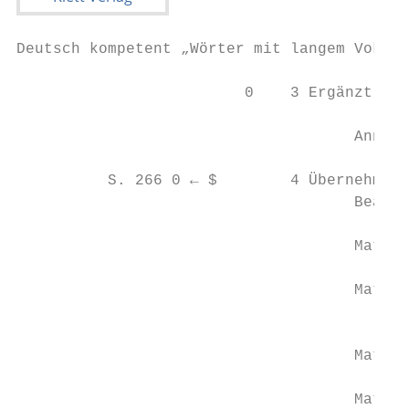
Deutsch kompetent „Wörter mit langem Vokal 
                         0    3 Ergänzt zu 
                                     Anne R
          S. 266 0 ← $        4 Übernehmt d
                                     Beacht
                                     Materi
                                     Materi
                                           
                                           
                                     Materi
                                     Materi