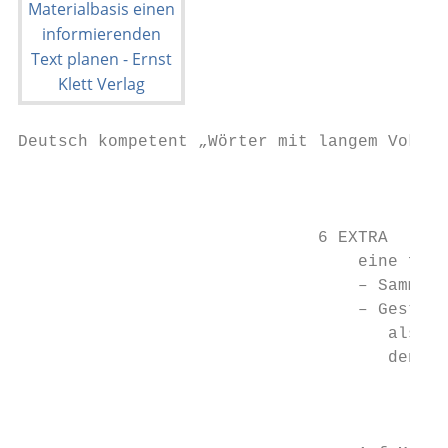
Deutsch kompetent „Wörter mit langem Vokal 
                                           
                              6 EXTRA     S
                                  eine fant
                                  – Sammelt
                                  – Gestalt
                                     als Ha
                                     denen 
                                           