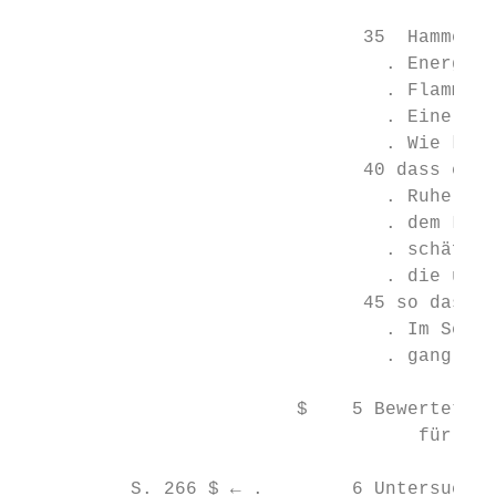
                               35  Hammer g
                                 . Energie 
                                 . Flamme. 
                                 . Eine näc
                                 . Wie kann
                               40 dass es u
                                 . Ruhe bei
                                 . dem Lebe
                                 . schäftig
                                 . die unte
                               45 so das Gl
                                 . Im Seela
                                 . gang zum
                         $    5 Bewertet au
                                    für eur
          S. 266 $ ← .        6 Untersucht 