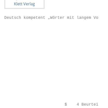
Deutsch kompetent „Wörter mit langem Vokal 
                                           
                                           
                                           
                                           
                                           
                                           
                                           
                                           
                                           
                                           
                                           
                         $    4 Beurteilt, 