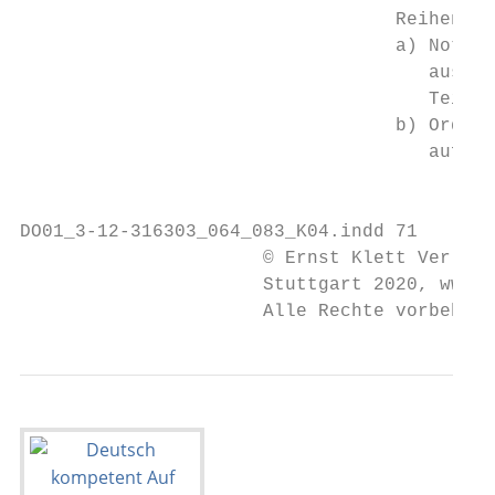
                                  Reihenfol
                                  a) Notier
                                     aus de
                                     Teilth
                                  b) Ordnet
                                     aufneh
                                           
DO01_3-12-316303_064_083_K04.indd 71       
                      © Ernst Klett Verlag 
                      Stuttgart 2020, www.k
                      Alle Rechte vorbehalt