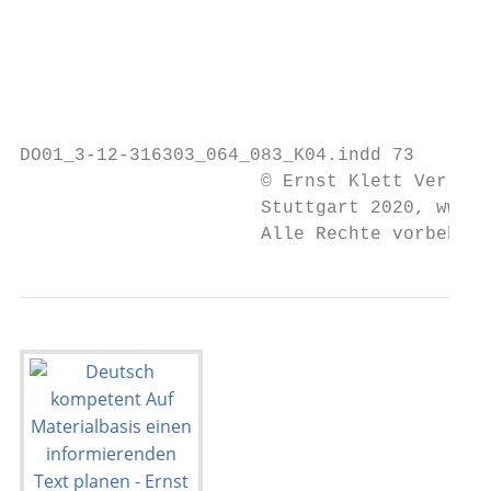
                                         Au
                                         Ei
                                           
DO01_3-12-316303_064_083_K04.indd 73       
                      © Ernst Klett Verlag 
                      Stuttgart 2020, www.k
                      Alle Rechte vorbehalt