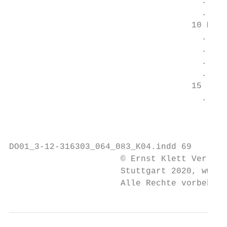
                                      . Rec
                                      . tau
                                    10 Mögl
                                      . zu 
                                      . wun
                                      . in 
                                      . die
                                    15 real
                                      . anm
                                           
DO01_3-12-316303_064_083_K04.indd 69       
                      © Ernst Klett Verlag 
                      Stuttgart 2020, www.k
                      Alle Rechte vorbehalt