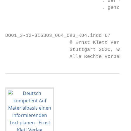
                                 . der ein,
                                 . ganz bes
                                           
DO01_3-12-316303_064_083_K04.indd 67       
                      © Ernst Klett Verlag 
                      Stuttgart 2020, www.k
                      Alle Rechte vorbehalt