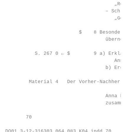
                                     „Roman
                                  – Schlagt
                                     „Gesta
                         $    8 Besonders a
                                  übernehme
          S. 267 0 ← $        9 a) Erklärt 
                                     Anna R
                                  b) Ergänz
        Material 4   Der Vorher-Nachher-Eff
                                  Anna Ruhe
                                  zusammen,
       70

DO01_3-12-316303_064_083_K04.indd 70       