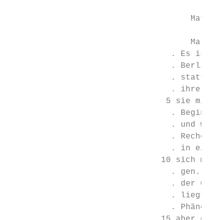
                                     Materi
                                     Materi
                                 . Es ist e
                                 . Berlin F
                                 . statttür
                                 . ihre Arb
                                5 sie mir g
                                 . Beginn: 
                                 . und waru
                                 . Recherch
                                 . in eine 
                               10 sich mit 
                                 . gen. So 
                                 . der Grun
                                 . liegt. D
                                 . Phänomen
                               15 aber denn