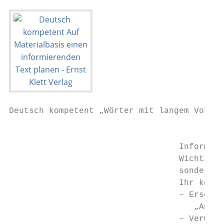
Deutsch kompetent „Wörter mit langem Vokal 
                                           
                                  Informati
                                  Wichtig i
                                  sondern m
                                  Ihr könnt
                                  – Ersetzt
                                     „Ausga
                                  – Verwend