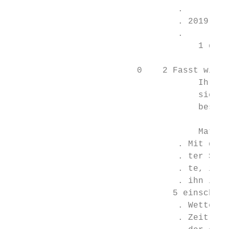
                                 .         
                                 . 2019    
                                 .         
                                     1 das 
                         0    2 Fasst wicht
                                     Ihr kö
                                     sieben
                                     besond
                                     Materi
                                 . Mit dem 
                                 . ter Sohn
                                 . te, in e
                                 . ihn im K
                                5 einschlie
                                 . Wetter b
                                 . Zeit auf