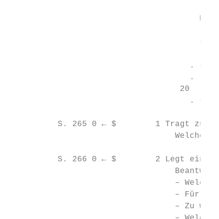
                                       Berü
                                        .

                                       – Ei
                                        .

                                     . – Ha
                                     .   • 
                                   20    • 
                                     . – Sc
          S. 265 0 ← $        1 Tragt zusam
                                  Welche Fr
          S. 266 0 ← $        2 Legt einen 
                                  Beantwort
                                  – Welchen
                                  – Für wen
                                  – Zu welc
                                  – Welche 