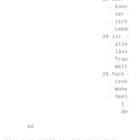
                                 . konnte s
                                 . ser ersc
                                 . sich bew
                                 . Lebewese
                               20 ist. Das 
                                 . alles im
                                 . lässt. S
                                 . frauen u
                                 . Welt ent
                               25 fach da w
                                 . Leser na
                                 . Woher ko
                                 . Seeland 
                                     1 anmu
                                     den Fu
       68
