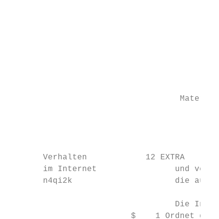
                                           
                                           
                                           
                                           
                                           
                                           
                                           
                                           
                                   Material
                                           
                                           
                                           
       Verhalten            12 EXTRA      I
       im Internet                und vergl
       n4qi2k                     die auf d
                                  Die Infor
                         $    1 Ordnet die 