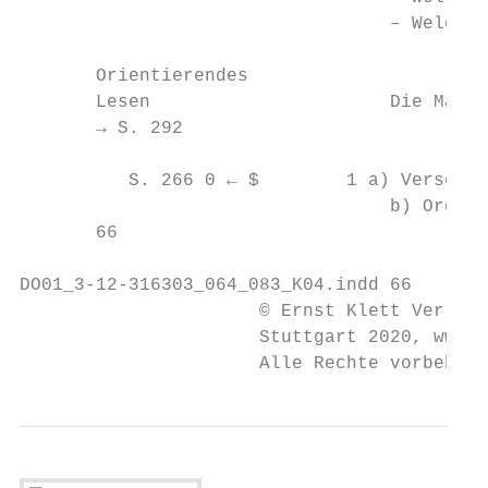
                                  – Welche 
       Orientierendes

       Lesen                      Die Mater
       → S. 292

          S. 266 0 ← $        1 a) Verschaf
                                  b) Ordnet
       66

DO01_3-12-316303_064_083_K04.indd 66       
                      © Ernst Klett Verlag 
                      Stuttgart 2020, www.k
                      Alle Rechte vorbehalt