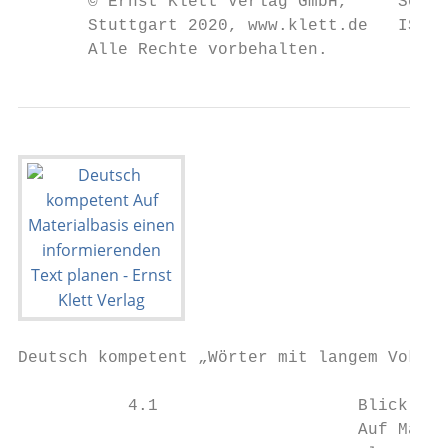
       © Ernst Klett Verlag GmbH,     Seite
       Stuttgart 2020, www.klett.de   ISBN:
       Alle Rechte vorbehalten.
Deutsch kompetent „Wörter mit langem Vokal 
           4.1                    Blick übe
                                  Auf Mater