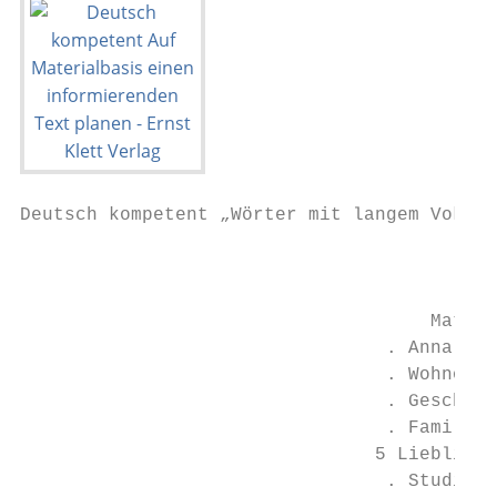
Deutsch kompetent „Wörter mit langem Vokal 
                                           
                                     Materi
                                 . Anna Ruh
                                 . Wohnort:
                                 . Geschwis
                                 . Familien
                                5 Lieblings
                                 . Studium: