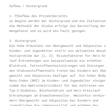
Aufbau / Hintergrund

1. Aufbau des Projektberichts

Zu Beginn werden der Hintergrund und die Zielsetzun
die Methodik der Studie erfolgt die Darstellung der
mengefasst und es wird ein Fazit gezogen.

2. Hintergrund

Die hohe Prävalenz von Übergewicht und Adipositas i
Kindes- und Jugendalter stellt ein weltweites Gesun
heitsproblem dar [1, 2]. Risikofaktoren für Herz-Kre
lauf-Erkrankungen wie beispielsweise ein erhöhter  
Blutdruck, Fettstoffwechselstörungen und Störungen 
des Glukosestoffwechsels treten bei Kindern mit Übe
gewicht und Adipositas häufiger auf. Ein hoher Body-
Mass-Index (BMI) im Kindes- und Jugendalter steiger
zudem die Wahrscheinlichkeit für das Auftreten von 
Typ-2-Diabetes, Bluthochdruck und Herz-Kreislauf-­  
Erkrankungen im Erwachsenenalter. Weiterhin vermin-
dern Übergewicht und Adipositas bei Kindern und

­Jugendlichen die Lebensqualität und erhöhen das    