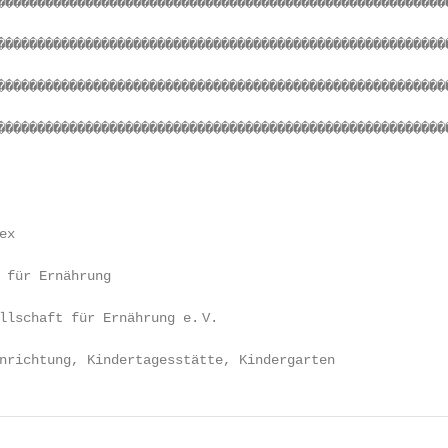
��������������������������������������������������������
��������������������������������������������������������
��������������������������������������������������������
��������������������������������������������������������
x

 für Ernährung

lschaft für Ernährung e. V.

nrichtung, Kindertagesstätte, Kindergarten