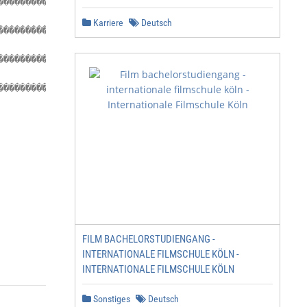
������������������������������������������������ 20

Karriere
Deutsch
��������������������������������������������������������
��������������������������������������������������������
��������������������������������������������������������
FILM BACHELORSTUDIENGANG -
INTERNATIONALE FILMSCHULE KÖLN -
INTERNATIONALE FILMSCHULE KÖLN
Sonstiges
Deutsch