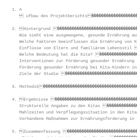
1. A

    ufbau des Projektberichts�������������������
2. Hintergrund ���������������������������������
   Wie sieht eine ausgewogene, gesunde Ernährung au
   Welche Faktoren beeinflussen die Ernährung von K
   Einflüsse von Eltern und familiärem Lebensstil 
   Welche Bedeutung hat die Kita? ����������������
   Interventionen zur Förderung gesunder Ernährung 
   Förderung gesunder Ernährung bei Kita-Kindern in
   Ziele der Studie ������������������������������
3. Methodik���������������������������������������
4. Ergebnisse ����������������������������������
   Strukturelle Angaben zu den Kitas �������������
   Mahlzeiten und Verpflegungssituation in den Kita
   Vorhandene Maßnahmen zur Ernährungsförderung in 
5. Zusammenfassung �����������������������������