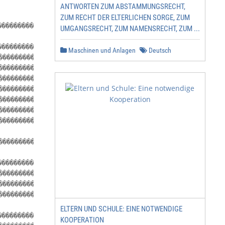
ANTWORTEN ZUM ABSTAMMUNGSRECHT,
ZUM RECHT DER ELTERLICHEN SORGE, ZUM
��������������������������������������������������������
UMGANGSRECHT, ZUM NAMENSRECHT, ZUM ...
��������������������������������������������������������
Maschinen und Anlagen
Deutsch
������������������������������� 1

���������������������������� 1

������������������������������������������� 2

������������������������������������������������������ 2
������������������������� 3

���������������������������� 3

��������������������������������������������������������
��������������������������������������������������������
��������������������������������������������������������
��������������������������������������������������� 5

������������������������������������ 6

������������������� 11

ELTERN UND SCHULE: EINE NOTWENDIGE
��������������������������������������������������������
KOOPERATION