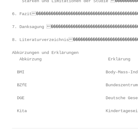
    Stärken und Limitationen der Studie ����������
6. Fazit������������������������������������������
7. Danksagung ������������������������������������
8. Literaturverzeichnis���������������������������
Abkürzungen und Erklärungen

   Abkürzung                           Erklärung

  BMI                                 Body-Mass-Inde
  BZfE                                Bundeszentrum
  DGE                                 Deutsche Gesel
  Kita                                Kindertagesei