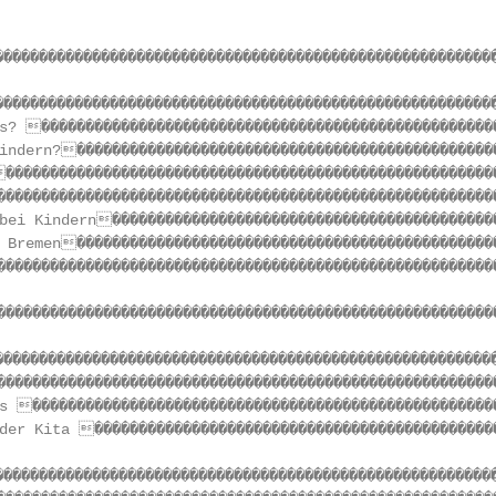
��������������������������������������������������������
��������������������������������������������������������
s? ����������������������������������������������������
indern?������������������������������������������������
��������������������������������������������������������
��������������������������������������������������������
bei Kindern��������������������������������������������
 Bremen������������������������������������������������
��������������������������������������������������������
��������������������������������������������������������
��������������������������������������������������������
��������������������������������������������������������
s �����������������������������������������������������
der Kita ����������������������������������������������
��������������������������������������������������������