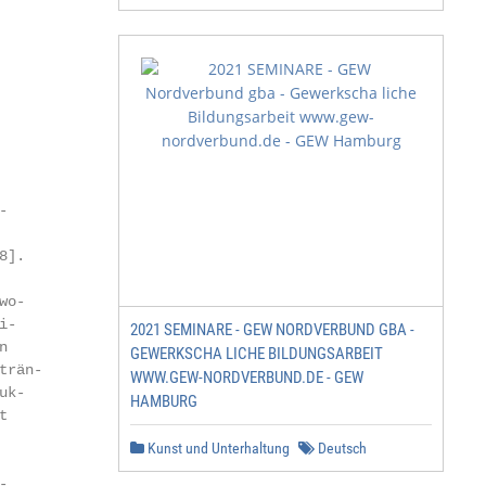


].

o-

-

2021 SEMINARE - GEW NORDVERBUND GBA -


GEWERKSCHA LICHE BILDUNGSARBEIT
rän-

WWW.GEW-NORDVERBUND.DE - GEW
k-

HAMBURG


Kunst und Unterhaltung
Deutsch

