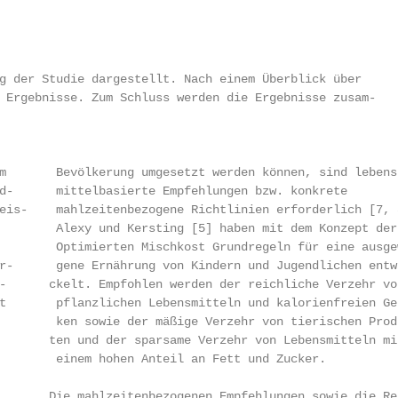
g der Studie dargestellt. Nach einem Überblick über

 Ergebnisse. Zum Schluss werden die Ergebnisse zusam-

m       Bevölkerung umgesetzt werden können, sind lebens-
d-      mittelbasierte Empfehlungen bzw. konkrete

is-    mahlzeiten­bezogene Richtlinien erforderlich [7, 8
        Alexy und Kersting [5] haben mit dem Konzept der

        Optimierten Mischkost Grundregeln für eine ausgew
r-      gene Ernährung von Kindern und Jugendlichen entwi
­      ckelt. Empfohlen werden der reichliche Verzehr von
t       pflanzlichen Lebensmitteln und kalorienfreien Get
        ken sowie der mäßige Verzehr von tierischen Produ
       ten und der sparsame Verzehr von Lebensmitteln mit
        einem hohen Anteil an Fett und Zucker.

       Die mahlzeitenbezogenen Empfehlungen sowie die Re-