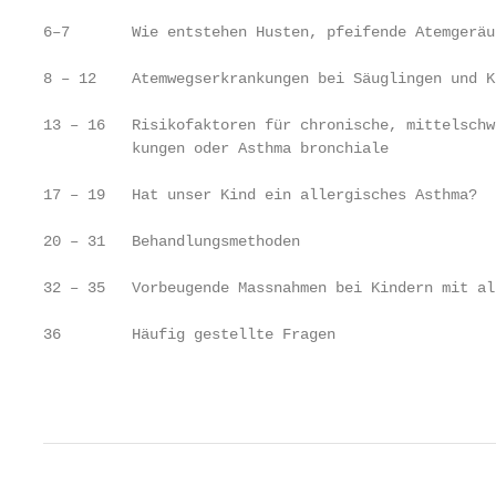
6–7       Wie entstehen Husten, pfeifende Atemgeräu
8 – 12    Atemwegserkrankungen bei Säuglingen und K
13 – 16   Risikofaktoren für chronische, mittelschwe
          kungen oder Asthma bronchiale

17 – 19   Hat unser Kind ein allergisches Asthma?

20 – 31   Behandlungsmethoden

32 – 35   Vorbeugende Massnahmen bei Kindern mit al
36        Häufig gestellte Fragen

                                                   