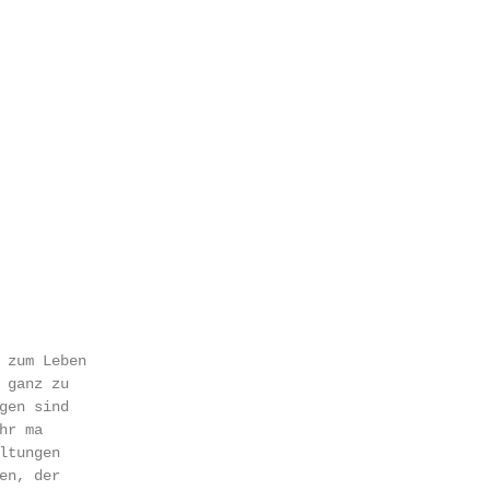
 zum Leben

 ganz zu

gen sind

r ma­

tungen

en, der
