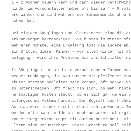
1 – 2 Wochen dauern kann und dann wieder verschwinde
Kinder im Vorschulalter haben oft bis zu 4 – 6 solc
pro Winter und sind während der Sommermonate ohne Be­
schwerden.

Bei einigen Säuglingen und Kleinkindern sind die Ate
erkrankungen hartnäckiger. Sie husten im Winter oft
mehrerer Monate, eine Erkältung löst die andere ab. 
ein Drittel dieser Kinder – vor allem Kinder mit alle
anlagung – wird ihre Probleme bis ins Schulalter ni
Im Säuglingsalter sind die verschiedenen Formen von 
wegs­erkrankungen, die von Husten mit pfeifender Atm
akuter Atemnot begleitet sein können, oft schwer vo
zu unterscheiden. Oft fragt man sich, ob mehr hinter
hartnäckigen Husten steckt, ob es sich gar um ein b
allergisches Asthma handelt. Der Begriff des frühki
Asthmas wird leider nicht einheitlich verwendet. Im
werden oft sowohl milde wie auch schwerere allergis
von Atemwegserkrankungen mit Asthma bezeichnet. Viel
Eltern sind verunsichert. Diese Broschüre soll helfe