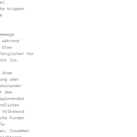
t.

he Grippen



mwegs­

 während

Etwa

rgischer Ver­­

cht los.

Atem­

ung oder

neinander

 dem

eginnendes

ndlichen

 Volksmund

che Formen

e

n, Zusammen­
