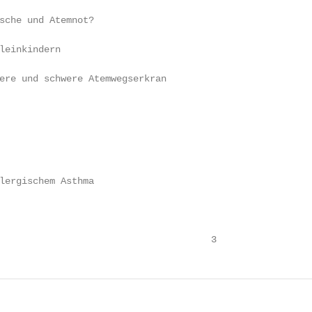
sche und Atemnot?

leinkindern

re und schwere Atemwegserkran­

lergischem Asthma

                                      3