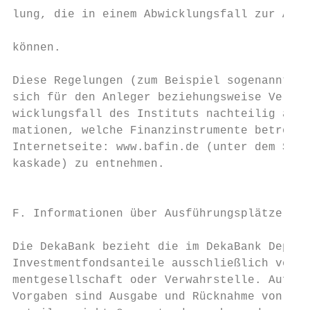
lung, die in einem Abwicklungsfall zur Anwe
                                           
können.                                    
                                           
Diese Regelungen (zum Beispiel sogenanntes 
sich für den Anleger beziehungsweise Vertra
wicklungsfall des Instituts nachteilig ausw
mationen, welche Finanzinstrumente betroffe
Internetseite: www.bafin.de (unter dem Such
kaskade) zu entnehmen.                     
                                           
F. Informationen über Ausführungsplätze.   
                                           
Die DekaBank bezieht die im DekaBank Depot 
Investmentfondsanteile ausschließlich von d
mentgesellschaft oder Verwahrstelle. Aufgru
Vorgaben sind Ausgabe und Rücknahme von Inv