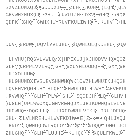
'HU)RQGVXQWHUOLHJWGHP/X[HPEXUJHU5HFKW'L
$XVZLUNXQJGDUDXIZLH,KUH(LQNQIWHEH
%HVWHXHUXQJGHU(UWUlJHDXVGHQ)RQGVDQW
QDFKGHQ6WHXHUYRUVFKULIWHQ,KUHV+HLPDW
                                               
                                          
DOVGRUWDQVlVVLJHU$QWHLOLQKDEHUXQWHUOL
                                              
'LHVHU)RQGVLVWLQ/X[HPEXUJ]XJHODVVHQXQGZ
GLH&RPPLVVLRQGH6XUYHLOODQFHGX6HFWHXU
UHJXOLHUW                                
'HU9HUNDXIVSURVSHNWHQWKlOWZHLWHUIKUHQGH
LQVEHVRQGHUHHLQHGHWDLOOLHUWH%HVFKUHLE
.RVWHQGLHPLWGHU$QODJHLQGLHVHP)RQ
)UGLH(UPLWWOXQJGHVREHQDXIJHIKUWHQ5LVLNRL
JHOWHQDQGHUHUHJXODWRULVFKH9RUJDEHQDOV
GHU5LVLNREHUHLWVFKDIWE]ZQHLJXQJLP
'HND,QWHUQDWLRQDO6$NDQQOHGLJOLFK
ZHUGHQGLHLUUHIKUHQGXQULFKWLJRGHU