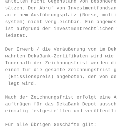
anteilen nicht Gegenstand von besonderen Au
sätzen. Der Abruf von Investmentfondsanteil
an einem Ausführungsplatz (Börse, multilate
system) nicht vergleichbar. Ein angemessene
ist aufgrund der investmentrechtlichen Vorg
leistet.                                   
                                           
Der Erwerb / die Veräußerung von im DekaBan
wahrten DekaBank-Zertifikaten wird wie folg
Innerhalb der Zeichnungsfrist werden die Ze
­einem für die gesamte Zeichnungsfrist gelte
 (Emissionspreis) angeboten, der von der De
 legt wird.                                
                                           
Nach der Zeichnungsfrist erfolgt eine Ausfü
aufträgen für das DekaBank Depot ausschließ
einmalig festgestellten und veröffentlichte
                                           
Für alle übrigen Geschäfte gilt:           