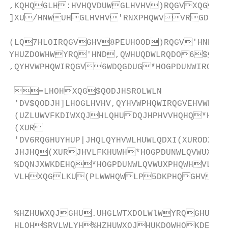
,KQHQGLH:HVHQVDUWGLHVHV)RQGVXQGGL
]XU/HNWUHGLHVHV'RNXPHQWVVRGDVV6
(LQ7HLOIRQGVGHV8PEUHOOD)RQGV'H
YHUZDOWHWYRQ'HND,QWHUQDWLRQDO6$ 
,QYHVWPHQWIRQGV6WDQGDUG*HOGPDUNWIRQGV
 =LHOHXQG$QODJHSROLWLN

 'DV$QODJH]LHOGLHVHV,QYHVWPHQWIRQGVEHVWHKW
 (UZLUWVFKDIWXQJHLQHUDQJHPHVVHQHQ*HOGP
 (XUR                                    
 'DV6RQGHUYHUP|JHQLQYHVWLHUWLQDXI(XURODXW
 JHJHQ(XURJHVLFKHUWH*HOGPDUNWLQVWUXPHQ
 %DQNJXWKDEHQ*HOGPDUNWLQVWUXPHQWHVLQG
 VLHXQGLKU(PLWWHQWLP5DKPHQGHVLQWH
                                               
                                          
 %HZHUWXQJGHU.UHGLWTXDOLWlWYRQGHU9HU
 HLQHSRVLWLYH%HZHUWXQJHUKDOWHQKDEHQ