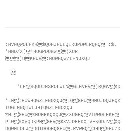
                                          
:HVHQWOLFKH$QOHJHULQIRUPDWLRQHQ :$,

'HND/X[*HOGPDUNW(XUR

)UKHUH:HUWHQWZLFNOXQJ

  

    'LH$QODJHSROLWLNGLHVHV)RQGVKDW
'LH:HUWHQWZLFNOXQJLQGHU9HUJDQJHQKHLW
IUGLHNQIWLJH(QWZLFNOXQJ                 
%HLGHU%HUHFKQXQJZXUGHQVlPWOLFKH.RVW
PLW$XVQDKPHGHV$XVJDEHDXIVFKODJVXQGJ
DQWHLOLJDQIDOOHQGHU.RVWHQGHU9HUZDKUXQ