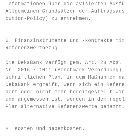
Informationen über die avisierten Ausführun
Allgemeinen Grundsätzen der Auftragsausführu
cution-Policy) zu entnehmen.

                                           
                                           
G. Finanzinstrumente und -kontrakte mit    
Referenzwertbezug.                         
                                           
Die DekaBank verfügt gem. Art. 28 Abs. 2 de
Nr. 2016 / 1011 (Benchmark-Verordnung) über
schriftlichen Plan, in dem Maßnahmen dargel
DekaBank ergreift, wenn sich ein Referenzwe
dert oder nicht mehr bereitgestellt wird. S
und angemessen ist, werden in dem regelmäßi
Plan alternative Referenzwerte benannt.    
                                           
                                           
H. Kosten und Nebenkosten.                 
                                           