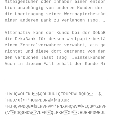
Miteigentümer oder Inhaber einer entspreche
tion unabhängig von anderen Kunden der Deka
die Übertragung seiner Wertpapierbestände i
einer anderen Bank zu verlangen (sog. „Auss
Alternativ kann der Kunde bei der DekaBank 
die DekaBank für dessen Wertpapierbestände 
einem Zentralverwahrer verwahrt, ein gesond
richtet und diese dort getrennt von den Bes
den verbuchen lässt (sog. „Einzelkunden-Kon
Auch in diesem Fall erhält der Kunde Miteig
:HVHQWOLFKH$QOHJHULQIRUPDWLRQHQ :$,

'HND/X[*HOGPDUNW(XUR

*HJHQVWDQGGLHVHV'RNXPHQWVVLQGZHVHQW
(VKDQGHOWVLFKQLFKWXP:HUEHPDWHULDO