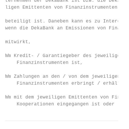
ternehmen der DekaBank ist bzw. die DekaBan
ligen Emittenten von Finanzinstrumenten dir
beteiligt ist. Daneben kann es zu Interesse
wenn die DekaBank an Emissionen von Finanzi
mitwirkt,                                  
ƕƕ Kredit- / Garantiegeber des jeweiligen E
    Finanz­instrumenten ist,               
ƕƕ Zahlungen an den / von dem jeweiligen Em
    Finanz­instrumenten erbringt / erhält, 
ƕƕ mit dem jeweiligen Emittenten von Finanz
    Kooperationen eingegangen ist oder