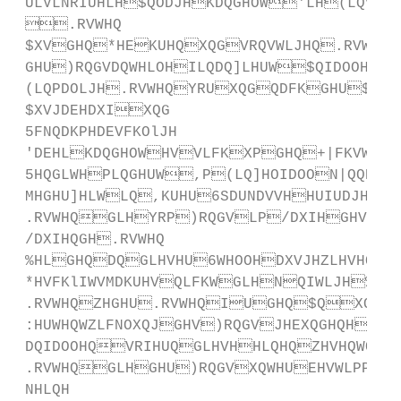
 ULVLNRIUHLH$QODJHKDQGHOW'LH(LQVWXI
 .RVWHQ

 $XVGHQ*HEKUHQXQGVRQVWLJHQ.RVWHQ
 GHU)RQGVDQWHLOHILQDQ]LHUW$QIDOOHQGH
 (LQPDOLJH.RVWHQYRUXQGQDFKGHU$QODJ
 $XVJDEHDXIXQG                         
 5FNQDKPHDEVFKOlJH                            
 'DEHLKDQGHOWHVVLFKXPGHQ+|FKVWVDW
 5HQGLWHPLQGHUW,P(LQ]HOIDOON|QQHQ
 MHGHU]HLWLQ,KUHU6SDUNDVVHHUIUDJHQ

 .RVWHQGLHYRP)RQGVLP/DXIHGHV-DK
 /DXIHQGH.RVWHQ                         
 %HLGHQDQGLHVHU6WHOOHDXVJHZLHVHQHQ
 *HVFKlIWVMDKUHVQLFKWGLHNQIWLJH%HOD
 .RVWHQZHGHU.RVWHQIUGHQ$QXQG9H
 :HUWHQWZLFNOXQJGHV)RQGVJHEXQGHQH*H
 DQIDOOHQVRIHUQGLHVHHLQHQZHVHQWOLFK
 .RVWHQGLHGHU)RQGVXQWHUEHVWLPPWHQ
 NHLQH
