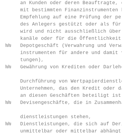
     an Kunden oder deren Beauftragte, die 
     mit bestimmten Finanzinstrumenten bezi
     Empfehlung auf eine Prüfung der persön
     des Anlegers gestützt oder als für ihn
     wird und nicht ausschließlich über Inf
     kanäle oder für die Öffentlichkeit bek
ƕƕ   Depotgeschäft (Verwahrung und Verwaltu
     instrumenten für andere und damit verb
     tungen),                              
ƕƕ   Gewährung von Krediten oder Darlehen a
     Durchführung von Wertpapierdienstleist
     Unternehmen, das den Kredit oder das D
     an diesen Geschäften beteiligt ist,   
ƕƕ   Devisengeschäfte, die in Zusammenhang 
     dienstleistungen stehen,              
ƕƕ   Dienstleistungen, die sich auf Derivat
     unmittelbar oder mittelbar abhängt von