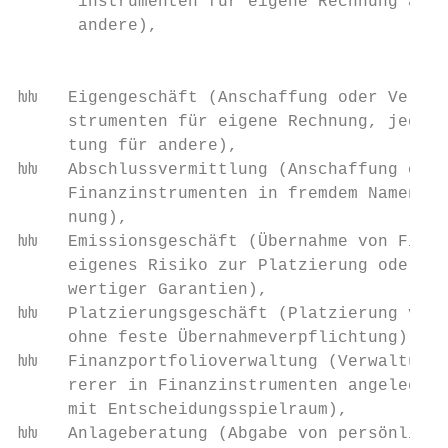
      instrumenten für eigene Rechnung als 
      ­andere),                            
                                           
ƕƕ   Eigengeschäft (Anschaffung oder Veräuß
     strumenten für eigene Rechnung, jedoch
     tung für andere),                     
ƕƕ   Abschlussvermittlung (Anschaffung oder
     Finanzinstrumenten in fremdem Namen fü
     nung),                                
ƕƕ   Emissionsgeschäft (Übernahme von Finan
     eigenes Risiko zur Platzierung oder di
     wertiger Garantien),                  
ƕƕ   Platzierungsgeschäft (Platzierung von 
     ohne feste Übernahmeverpflichtung),   
ƕƕ   Finanzportfolioverwaltung (Verwaltung 
     rerer in Finanzinstrumenten angelegter
     mit Entscheidungsspielraum),          
ƕƕ   Anlageberatung (Abgabe von persönliche