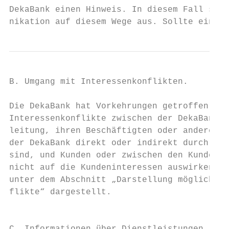
DekaBank einen Hinweis. In diesem Fall sche
nikation auf diesem Wege aus. Sollte ein Be
B. Umgang mit Interessenkonflikten.        
                                           
Die DekaBank hat Vorkehrungen getroffen, da
Interessenkonflikte zwischen der DekaBank, 
leitung, ihren Beschäftigten oder anderen P
der DekaBank direkt oder indirekt durch Kon
sind, und Kunden oder zwischen den Kunden u
nicht auf die Kundeninteressen auswirken. D
unter dem Abschnitt „Darstellung möglicher I
flikte“ dargestellt.                       
                                           
                                           