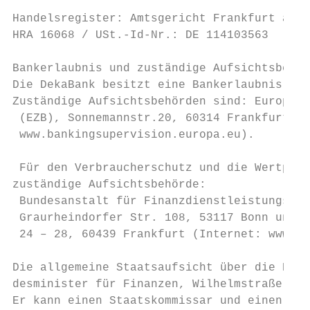
                                           
Handelsregister: Amtsgericht Frankfurt am M
HRA 16068 / USt.-Id-Nr.: DE 114103563      
Bankerlaubnis und zuständige Aufsichtsbehör
Die DekaBank besitzt eine Bankerlaubnis gem
­Zuständige Aufsichtsbehörden sind: Europäis
 (EZB), Sonnemannstr.20, 60314 Frankfurt am
 www.bankingsupervision.europa.eu).        
                                           
 Für den Verbraucherschutz und die Wertpapi
­zu­ständige Aufsichtsbehörde:              
 Bundesanstalt für Finanzdienstleistungsauf
 Graurheindorfer Str. 108, 53117 Bonn und M
 24 – 28, 60439 Frankfurt (Internet: www.ba
                                           
Die allgemeine Staatsaufsicht über die Deka
desminister für Finanzen, Wilhelmstraße 97,
Er kann einen Staatskommissar und einen ste