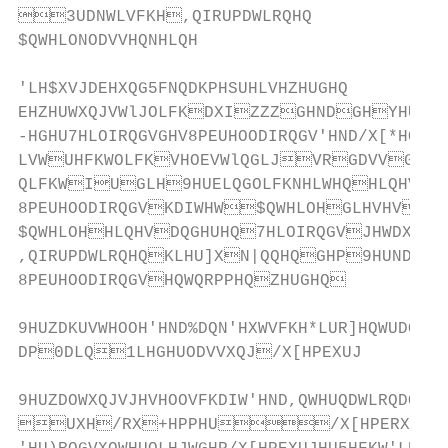
3UDNWLVFKH,QIRUPDWLRQHQ

$QWHLONODVVHQNHLQH                      
                                         
'LH$XVJDEHXQG5FNQDKPHSUHLVHZHUGHQ     
EHZHUWXQJVWlJOLFKDXIZZZGHNDGHYHU|II
-HGHU7HLOIRQGVGHV8PEUHOODIRQGV'HND/X[*HOG
LVWUHFKWOLFKVHOEVWlQGLJVRGDVVGHU$
QLFKWIUGLH9HUELQGOLFKNHLWHQHLQHVDQ
8PEUHOODIRQGVKDIWHW$QWHLOHGLHVHV7HL
$QWHLOHHLQHVDQGHUHQ7HLOIRQGVJHWDXVFKW
,QIRUPDWLRQHQKLHU]XN|QQHQGHP9HUNDXIV
8PEUHOODIRQGVHQWQRPPHQZHUGHQ           
                                          
9HUZDKUVWHOOH'HND%DQN'HXWVFKH*LUR]HQWUDOH
DP0DLQ1LHGHUODVVXQJ/X[HPEXUJ

                                              
9HUZDOWXQJVJHVHOOVFKDIW'HND,QWHUQDWLRQDO6
UXH/RX+HPPHU/X[HPERXUJ)LQGH