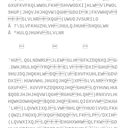
 GXUFKVFKQLWWOLFKH5HVWODXI]HLWVlPWOLFKHU
 9HUP|JHQVJHJHQVWlQGHGDUIK|FKVWHQV
 5LVLNRXQG(UWUDJVSURILO

 Å 7\SLVFKHUZHLVHJHULQJHUH5HQGLWH      
 Å *HULQJHUHV5LVLNR                    
                                          
                                     
                                          
 'HU,QGLNDWRUJLEWGLH6FKZDQNXQJGHV)
 .DWHJRULHQYRQELVDXIGHU%DVLVG
 9HUJDQJHQKHLWDQ(UEHVFKUHLEWGDV9HU
 DXI:HUWVWHLJHUXQJHQ]XP5LVLNRYRQ:HU
 GXUFK.XUVVFKZDQNXQJHQGHULQYHVWLHUWHQ 
 $QODJHJHJHQVWlQGHRGHUHLQH)RNXVVLHUXQ
 HQWKDOWHQHQ$QODJHQEHHLQIOXVVWZHUGHQN
 'LH(LQVWXIXQJLVWNHLQYHUOlVVOLFKHU,
 (QWZLFNOXQJXQGNDQQVLFKLP/DXIHGHU
 (LQVWXIXQJLQEHGHXWHWQLFKWGDVVHV