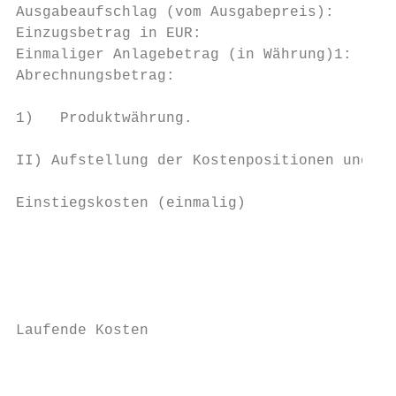
Ausgabeaufschlag (vom Ausgabepreis):       
Einzugsbetrag in EUR:                      
Einmaliger Anlagebetrag (in Währung)1:     
Abrechnungsbetrag:                         
1)   Produktwährung.

II) Aufstellung der Kostenpositionen und Ve
Einstiegskosten (einmalig)

                                           
                                           
                                           
                                           
Laufende Kosten

                                           
                                           
                                           