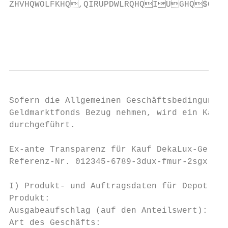
ZHVHQWOLFKHQ,QIRUPDWLRQHQIUGHQ$Q
                                          
                                         
Sofern die Allgemeinen Geschäftsbedingungen
Geldmarktfonds Bezug nehmen, wird ein Kauf 
durchgeführt.

Ex-ante Transparenz für Kauf DekaLux-Geldma
Referenz-Nr. 012345-6789-3dux-fmur-2sgx

I) Produkt- und Auftragsdaten für Depot

Produkt:                                   
Ausgabeaufschlag (auf den Anteilswert):    
Art des Geschäfts:                         