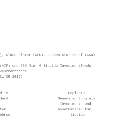
), Klaus Pinter (CFO), Jochen Sturtzkopf (CSO)

(AIF) und 350 Mio. € liquide Investmentfonds

vestmentfonds

31.05.2019)

d im                             Geplante

dard                        Neuausrichtung als           
                             Investment- und

ter                         Assetmanager für

börse                             liquide
