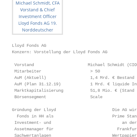
Lloyd Fonds AG

Konzern: Vorstellung der Lloyd Fonds AG

 Vorstand                      Michael Schmidt (CIO
 Mitarbeiter                    > 50

 AuM (Aktuell)                  1,4 Mrd. € Bestand 
 AuM (Plan 31.12.19)            1 Mrd. € liquide In
 Marktkapitalisierung           51,8 Mio. € (Stand 
 Börsensegment                  Scale

Gründung der Lloyd                       Die AG wir
  Fonds in HH als                        Prime Stan
 Investment- und                             an der
 Assetmanager für                          Frankfur
 Sachwertanlagen                         Wertpapier