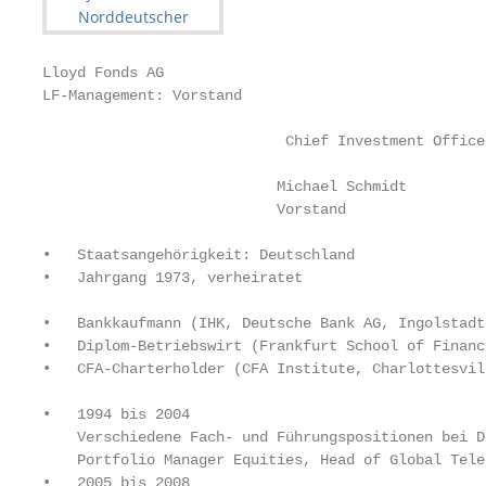
Lloyd Fonds AG

LF-Management: Vorstand

                            Chief Investment Officer
                           Michael Schmidt

                           Vorstand

•   Staatsangehörigkeit: Deutschland

•   Jahrgang 1973, verheiratet

•   Bankkaufmann (IHK, Deutsche Bank AG, Ingolstadt)
•   Diplom-Betriebswirt (Frankfurt School of Financ
•   CFA-Charterholder (CFA Institute, Charlottesvill
•   1994 bis 2004

    Verschiedene Fach- und Führungspositionen bei D
    Portfolio Manager Equities, Head of Global Tele
•   2005 bis 2008
