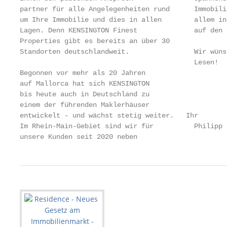
partner für alle Angelegenheiten rund      Immobili
um Ihre Immobilie und dies in allen        allem in
Lagen. Denn KENSINGTON Finest              auf den 
Properties gibt es bereits an über 30

Standorten deutschlandweit.                Wir wüns
                                           Lesen!

Begonnen vor mehr als 20 Jahren

auf Mallorca hat sich KENSINGTON

bis heute auch in Deutschland zu

einem der führenden Maklerhäuser

entwi­ck­elt - und wächst stetig weiter.   Ihr

Im Rhein-Main-Gebiet sind wir für          Philipp 
unsere Kunden seit 2020 neben