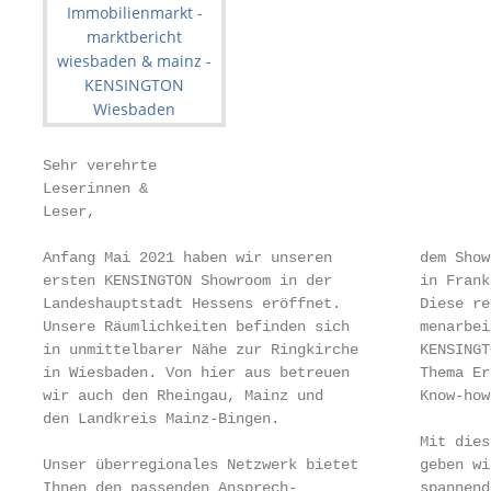
Sehr verehrte

Leserinnen &

Leser,

Anfang Mai 2021 haben wir unseren          dem Show
ersten KENSINGTON Showroom in der          in Frank
Landeshauptstadt Hessens eröffnet.         Diese re
Unsere Räumlichkeiten befinden sich        menarbei
in unmittelbarer Nähe zur Ringkirche       KENSINGT
in Wiesbaden. Von hier aus betreuen        Thema Er
wir auch den Rheingau, Mainz und           Know-how
den Landkreis Mainz-Bingen.

                                           Mit dies
Unser überregionales Netzwerk bietet       geben wi
Ihnen den passenden Ansprech-              spannend