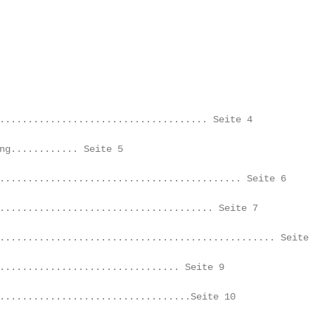
..................................... Seite 4

ng............ Seite 5

........................................... Seite 6

...................................... Seite 7

................................................. Seite 8
................................ Seite 9

..................................Seite 10
