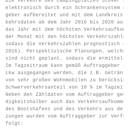
Die Verkehre des Campingplatzes Stover Stra
elektronisch durch ein Schrankensystem erfa
geber aufbereitet und mit dem Landkreis Har
kehrsdaten ab dem Jahr 2016 bis 2020 ausgew
das Jahr mit dem höchsten Verkehrsaufkommen
der Monat mit den höchsten Verkehrszahlen f
sodass die Verkehrszahlen prognostisch eine
2016). Perspektivische Planungen, welche we
sind nicht geplant, sodass die ermittelten 
Im Tagzeitraum kann gemäß Auftraggeber zur 
Lkw ausgegangen werden, die z.B. Getränke l
von sehr großen Wohnmobilen zu berücksichti
Schwerverkehrsanteil von 10 % im Tagzeitrau
Neben den Zähldaten vom Auftraggeber gehen 
digkeitshalber auch das Verkehrsaufkommen d
des Bootshafens und des Verkehrs aus der Or
zungen wurden vom Auftraggeber zur Verfügun
folgt:
