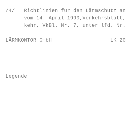
/4/   Richtlinien für den Lärmschutz an Str
      vom 14. April 1990,Verkehrsblatt, Amt
      kehr, VkBl. Nr. 7, unter lfd. Nr. 79

LÄRMKONTOR GmbH                   LK 2020.1
Legende

                                           
                                           
                                           
                                           
                                           
                                           
                                           