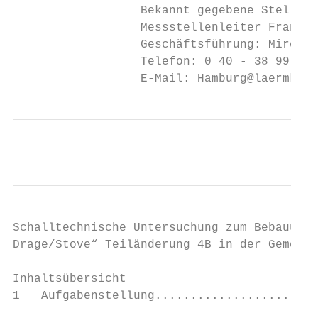
                  Bekannt gegebene Stelle n
                  Messstellenleiter Frank H
                  Geschäftsführung: Mirco B
                  Telefon: 0 40 - 38 99 94.
                  E-Mail: Hamburg@laermkont
Schalltechnische Untersuchung zum Bebauungs
Drage/Stove“ Teiländerung 4B in der Gemeind
Inhaltsübersicht

1   Aufgabenstellung.......................