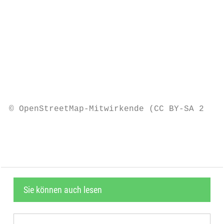
                                           
                                           
                                           
                                           
                                           
                                           
© OpenStreetMap-Mitwirkende (CC BY-SA 2.0) 
                                           
Sie können auch lesen