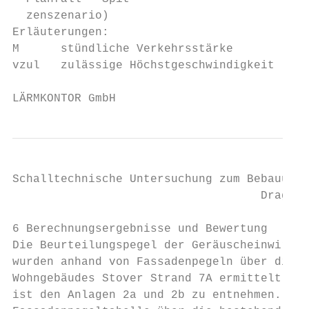
  zenszenario)

Erläuterungen:

M      stündliche Verkehrsstärke

vzul   zulässige Höchstgeschwindigkeit

LÄRMKONTOR GmbH                          LK
Schalltechnische Untersuchung zum Bebauungs
                                    Drage/S
6 Berechnungsergebnisse und Bewertung

Die Beurteilungspegel der Geräuscheinwirkun
wurden anhand von Fassadenpegeln über die G
Wohngebäudes Stover Strand 7A ermittelt. Di
ist den Anlagen 2a und 2b zu entnehmen. Die