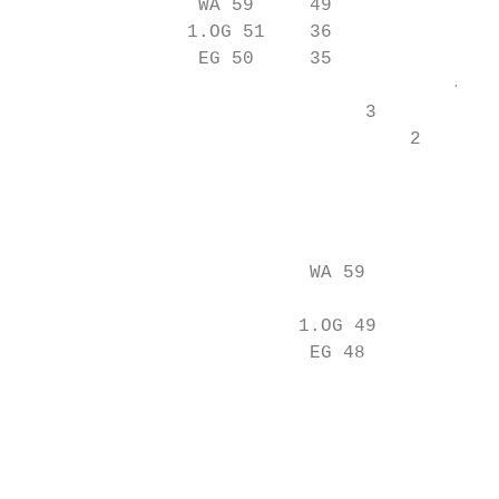
                WA 59     49               
               1.OG 51    36               
                EG 50     35

                                       4   
                               3

                                   2

                                           
                                           
                                           
                                           
                          WA 59            
                                           
                         1.OG 49           
                          EG 48            
                                           
                                           
                                           