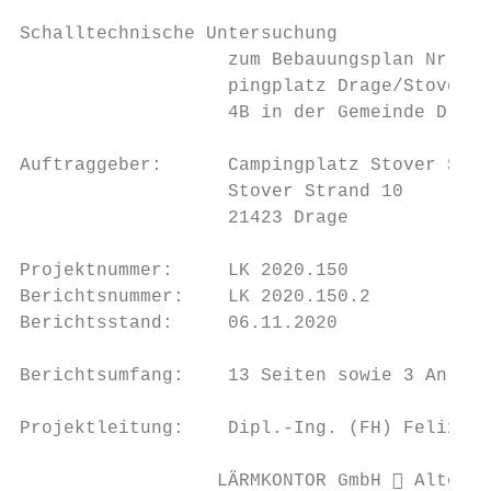
Schalltechnische Untersuchung

                   zum Bebauungsplan Nr. 1 
                   pingplatz Drage/Stove“ T
                   4B in der Gemeinde Drage

Auftraggeber:      Campingplatz Stover Stra
                   Stover Strand 10

                   21423 Drage

Projektnummer:     LK 2020.150

Berichtsnummer:    LK 2020.150.2

Berichtsstand:     06.11.2020

Berichtsumfang:    13 Seiten sowie 3 Anlage
Projektleitung:    Dipl.-Ing. (FH) Felix Ne
                  LÄRMKONTOR GmbH  Altonae