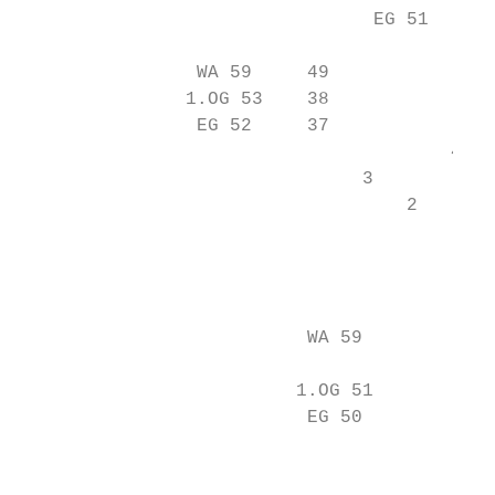
                                EG 51      
                                           
                WA 59     49               
               1.OG 53    38               
                EG 52     37

                                       4   
                               3

                                   2

                                           
                                           
                                           
                                           
                          WA 59            
                                           
                         1.OG 51           
                          EG 50            
                                           