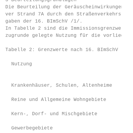
3 Beurteilungsgrundlagen

Die Beurteilung der Geräuscheinwirkungen au
ver Strand 7A durch den Straßenverkehrslärm
gaben der 16. BImSchV /1/.

In Tabelle 2 sind die Immissionsgrenzwerte 
zugrunde gelegte Nutzung für die vorliegend
Tabelle 2: Grenzwerte nach 16. BImSchV (Aus
                                           
  Nutzung

                                           
  Krankenhäuser, Schulen, Altenheime       
  Reine und Allgemeine Wohngebiete         
  Kern-, Dorf- und Mischgebiete            
  Gewerbegebiete                           