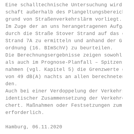
Eine schalltechnische Untersuchung wird not
schaft außerhalb des Plangeltungsbereichs e
grund von Straßenverkehrslärm vorliegt.

Im Zuge der an uns herangetragenen Aufgaben
durch die Straße Stover Strand auf das ents
Strand 7A zu ermitteln und anhand der Grenz
ordnung (16. BImSchV) zu beurteilen.

Die Berechnungsergebnisse zeigen sowohl im 
als auch im Prognose-Planfall – Spitzenszen
nahmen (vgl. Kapitel 5) die Grenzwerte der 
von 49 dB(A) nachts an allen berechneten Im
den.

Auch bei einer Verdoppelung der Verkehrsmen
identischer Zusammensetzung der Verkehre di
chert. Maßnahmen oder Festsetzungen zum Sch
erforderlich.

Hamburg, 06.11.2020
