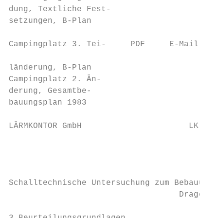
dung, Textliche Fest-

setzungen, B-Plan

                                          C
Campingplatz 3. Tei-     PDF     E-Mail    
                                          I
länderung, B-Plan

Campingplatz 2. Än-

derung, Gesamtbe-

bauungsplan 1983

LÄRMKONTOR GmbH                      LK 202
Schalltechnische Untersuchung zum Bebauungs
                                   Drage/St