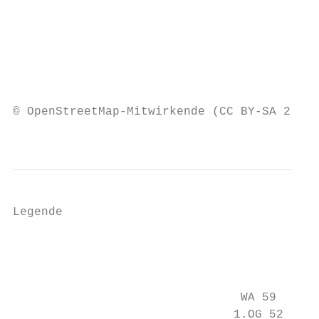
                                           
                                           
                                           
                                           
© OpenStreetMap-Mitwirkende (CC BY-SA 2.0) 
                                           
Legende

                                           
                                           
                                           
                                WA 59      
                               1.OG 52     