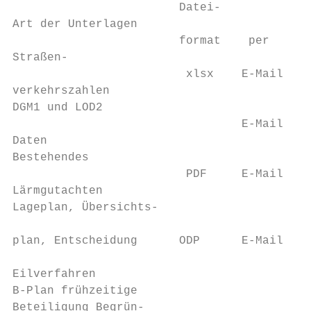
                        Datei-             
Art der Unterlagen

                        format    per      
Straßen-                                  C
                         xlsx    E-Mail    
verkehrszahlen                            I
DGM1 und LOD2                             C
                                 E-Mail    
Daten                                     I
Bestehendes                               C
                         PDF     E-Mail    
Lärmgutachten                             I
Lageplan, Übersichts-

                                          C
plan, Entscheidung      ODP      E-Mail    
                                          I
Eilverfahren

B-Plan frühzeitige

Beteiligung Begrün-
