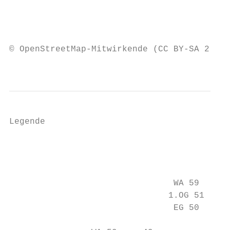
                                           
                                           
                                           
© OpenStreetMap-Mitwirkende (CC BY-SA 2.0) 
                                           
Legende

                                           
                                           
                                           
                                WA 59      
                               1.OG 51     
                                EG 50      
                                           