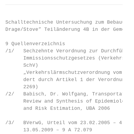
Schalltechnische Untersuchung zum Bebauungs
Drage/Stove“ Teiländerung 4B in der Gemeind
9 Quellenverzeichnis

/1/   Sechzehnte Verordnung zur Durchführun
      Immissionsschutzgesetzes (Verkehrslär
      SchV)

      „Verkehrslärmschutzverordnung vom 12.
      dert durch Artikel 1 der Verordnung v
      2269)

/2/   Babisch, Dr. Wolfgang, Transportation
      Review and Synthesis of Epidemiologic
      and Risk Estimation, UBA 2006

/3/   BVerwG, Urteil vom 23.02.2005 – 4 A 5
      13.05.2009 – 9 A 72.079
