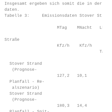
Insgesamt ergeben sich somit die in der Tab
daten.

Tabelle 3:     Emissionsdaten Stover Strand

                                           
                     MTag    MNacht   Lkw-A
                                           
Straße                                  in 
                     Kfz/h    Kfz/h        
                                      Tag/N
                                           
  Stover Strand

   (Prognose-                              
                     127,2   10,1        10
  Planfall - Re-

   alszenario)

  Stover Strand

   (Prognose-

                     180,3   14,4        10
  Planfall - Spit-
