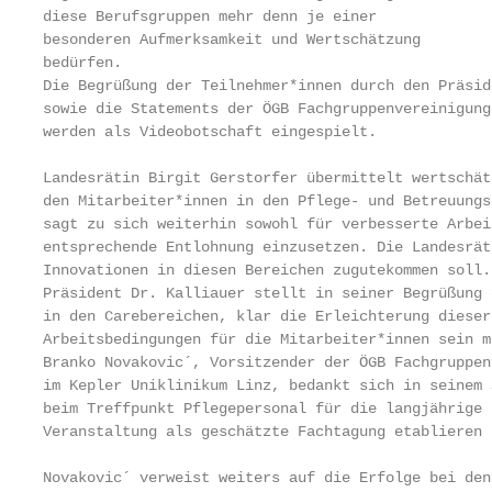
diese Berufsgruppen mehr denn je einer

besonderen Aufmerksamkeit und Wertschätzung

bedürfen.

Die Begrüßung der Teilnehmer*innen durch den Präsid
sowie die Statements der ÖGB Fachgruppenvereinigung
werden als Videobotschaft eingespielt.

Landesrätin Birgit Gerstorfer übermittelt wertschät
den Mitarbeiter*innen in den Pflege- und Betreuungs
sagt zu sich weiterhin sowohl für verbesserte Arbei
entsprechende Entlohnung einzusetzen. Die Landesrät
Innovationen in diesen Bereichen zugutekommen soll.

Präsident Dr. Kalliauer stellt in seiner Begrüßung 
in den Carebereichen, klar die Erleichterung dieser
Arbeitsbedingungen für die Mitarbeiter*innen sein mü
Branko Novakovic´, Vorsitzender der ÖGB Fachgruppen
im Kepler Uniklinikum Linz, bedankt sich in seinem 
beim Treffpunkt Pflegepersonal für die langjährige 
Veranstaltung als geschätzte Fachtagung etablieren k
Novakovic´ verweist weiters auf die Erfolge bei den