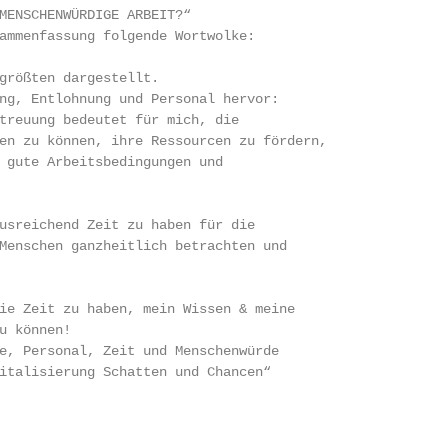
MENSCHENWÜRDIGE ARBEIT?“

ammenfassung folgende Wortwolke:

größten dargestellt.

ng, Entlohnung und Personal hervor:

treuung bedeutet für mich, die

en zu können, ihre Ressourcen zu fördern,

 gute Arbeitsbedingungen und

usreichend Zeit zu haben für die

Menschen ganzheitlich betrachten und

ie Zeit zu haben, mein Wissen & meine

u können!

e, Personal, Zeit und Menschenwürde

italisierung Schatten und Chancen“
