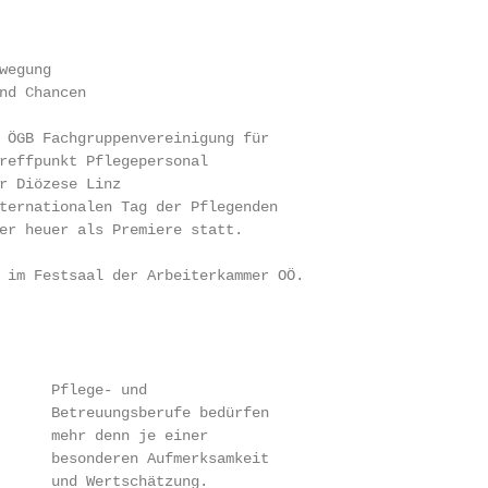
egung

nd Chancen

 ÖGB Fachgruppenvereinigung für

reffpunkt Pflegepersonal

r Diözese Linz

ternationalen Tag der Pflegenden

er heuer als Premiere statt.

 im Festsaal der Arbeiterkammer OÖ.

      Pflege- und

      Betreuungsberufe bedürfen

      mehr denn je einer

      besonderen Aufmerksamkeit

      und Wertschätzung.
