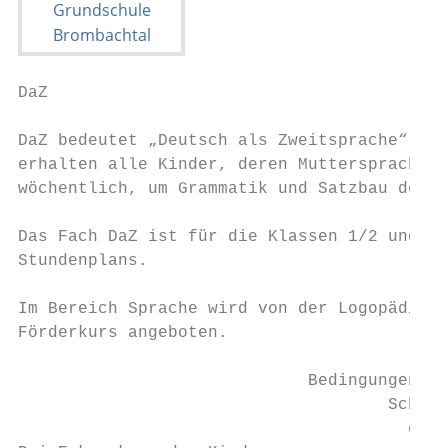
DaZ

DaZ bedeutet „Deutsch als Zweitsprache“. Ne
erhalten alle Kinder, deren Muttersprache n
wöchentlich, um Grammatik und Satzbau der d
Das Fach DaZ ist für die Klassen 1/2 und 3/
Stundenplans.

Im Bereich Sprache wird von der Logopädin M
Förderkurs angeboten.

                             Bedingungen fü
                                     Schüle
                                       gemä