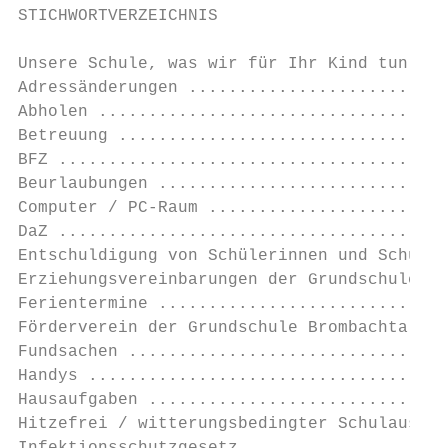
STICHWORTVERZEICHNIS

Unsere Schule, was wir für Ihr Kind tun ...
Adressänderungen ..........................
Abholen ...................................
Betreuung .................................
BFZ .......................................
Beurlaubungen .............................
Computer / PC-Raum ........................
DaZ .......................................
Entschuldigung von Schülerinnen und Schüler
Erziehungsvereinbarungen der Grundschule Br
Ferientermine .............................
Förderverein der Grundschule Brombachtal ..
Fundsachen ................................
Handys ....................................
Hausaufgaben ..............................
Hitzefrei / witterungsbedingter Schulausfal