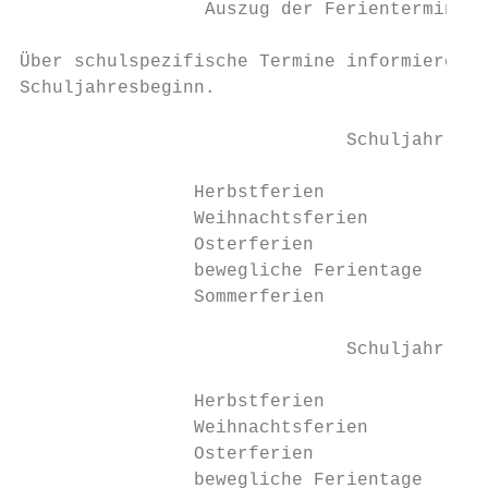
                 Auszug der Ferientermine i
Über schulspezifische Termine informieren w
Schuljahresbeginn.

                              Schuljahr 201
                Herbstferien            30.
                Weihnachtsferien        23.
                Osterferien             06.
                bewegliche Ferientage   4

                Sommerferien            06.
                              Schuljahr 202
                Herbstferien            05.
                Weihnachtsferien        21.
                Osterferien             06.
                bewegliche Ferientage   3
