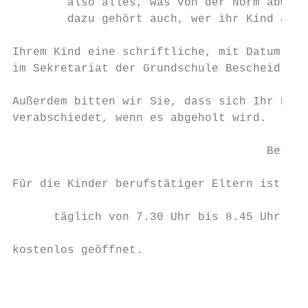
        also alles, was von der Norm abweic
        dazu gehört auch, wer ihr Kind abho
Ihrem Kind eine schriftliche, mit Datum ver
im Sekretariat der Grundschule Bescheid zu 
Außerdem bitten wir Sie, dass sich Ihr Kind
verabschiedet, wenn es abgeholt wird.

                                     Betreu
Für die Kinder berufstätiger Eltern ist die
      täglich von 7.30 Uhr bis 8.45 Uhr

kostenlos geöffnet.

                                          -