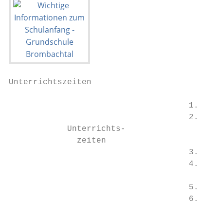
Unterrichtszeiten

                                     1. Stu
                                     2. Stu
            Unterrichts-                Pau
              zeiten

                                     3. Stu
                                     4. Stu
                                        Pau
                                     5. Stu
                                     6. Stu