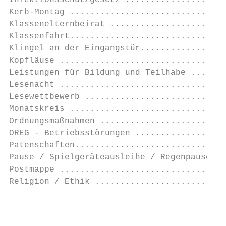
Infektionsschutzgesetz ....................
Kerb-Montag ...............................
Klassenelternbeirat .......................
Klassenfahrt...............................
Klingel an der Eingangstür.................
Kopfläuse .................................
Leistungen für Bildung und Teilhabe .......
Lesenacht .................................
Lesewettbewerb ............................
Monatskreis ...............................
Ordnungsmaßnahmen .........................
OREG - Betriebsstörungen ..................
Patenschaften..............................
Pause / Spielgeräteausleihe / Regenpause ..
Postmappe .................................
Religion / Ethik ..........................
                                           