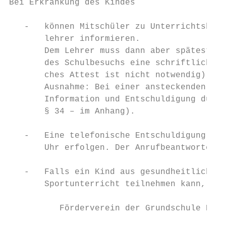
Bei Erkrankung des Kindes

   -   können Mitschüler zu Unterrichtsbegi
       lehrer informieren.

       Dem Lehrer muss dann aber spätestens
       des Schulbesuchs eine schriftliche E
       ches Attest ist nicht notwendig).

       Ausnahme: Bei einer ansteckenden Erk
       Information und Entschuldigung durch
       § 34 – im Anhang).

   -   Eine telefonische Entschuldigung dur
       Uhr erfolgen. Der Anrufbeantworter i
   -   Falls ein Kind aus gesundheitlichen 
       Sportunterricht teilnehmen kann, ist
          Förderverein der Grundschule Brom