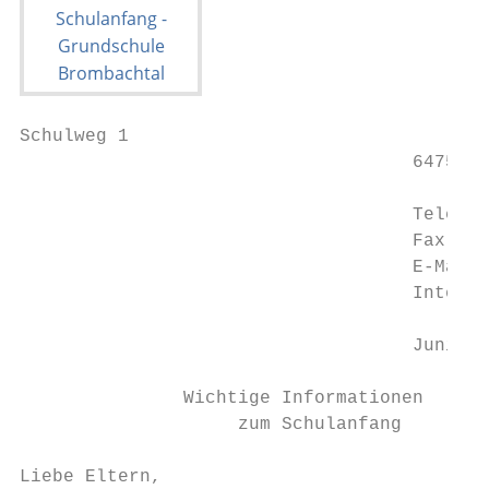
Schulweg 1

                                    64753 B
                                    Telefon
                                    Fax:   
                                    E-Mail:
                                    Interne
                                    Juni 20
               Wichtige Informationen

                    zum Schulanfang

Liebe Eltern,
