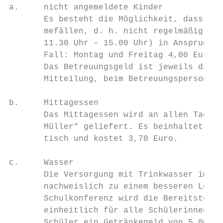
a.     nicht angemeldete Kinder

       Es besteht die Möglichkeit, dass auc
       mefällen, d. h. nicht regelmäßig uns
       11.30 Uhr – 15.00 Uhr) in Anspruch n
       Fall: Montag und Freitag 4,00 Euro)

       Das Betreuungsgeld ist jeweils direk
       Mitteilung, beim Betreuungspersonal 
b.     Mittagessen

       Das Mittagessen wird an allen Tagen 
       Müller“ geliefert. Es beinhaltet ein
       tisch und kostet 3,70 Euro.

c.     Wasser

       Die Versorgung mit Trinkwasser im Sc
       nachweislich zu einem besseren Lernv
       Schulkonferenz wird die Bereitstellu
       einheitlich für alle Schülerinnen un
       Schüler ein Getränkegeld von 5,00 Eu